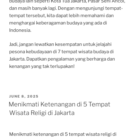
budaya lain seperti Kota Tua Jakarta, Pasar Seni Ancol,
dan masih banyak lagi. Dengan mengunjungi tempat-
tempat tersebut, kita dapat lebih memahami dan
menghargai keberagaman budaya yang ada di
Indonesia.
Jadi, jangan lewatkan kesempatan untuk jelajahi
pesona kebudayaan di 7 tempat wisata budaya di
Jakarta. Dapatkan pengalaman yang berharga dan
kenangan yang tak terlupakan!
POSTED
JUNE 8, 2025
ON
Menikmati Ketenangan di 5 Tempat
Wisata Religi di Jakarta
Menikmati ketenangan di 5 tempat wisata religi di