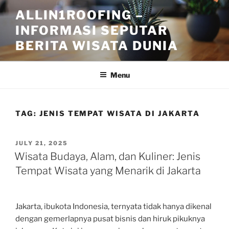
Skip
ALLIN1ROOFING –
to
INFORMASI SEPUTAR
content
BERITA WISATA DUNIA
Menu
TAG:
JENIS TEMPAT WISATA DI JAKARTA
POSTED
JULY 21, 2025
ON
Wisata Budaya, Alam, dan Kuliner: Jenis
Tempat Wisata yang Menarik di Jakarta
Jakarta, ibukota Indonesia, ternyata tidak hanya dikenal
dengan gemerlapnya pusat bisnis dan hiruk pikuknya