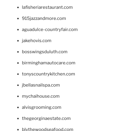
lafisheriarestaurant.com
915jazzandmore.com
aguadulce-countryfair.com
jakehovis.com
bosswingsduluth.com
birminghamautocare.com
tonyscountrykitchen.com
jbellasnailspa.com
mychaihouse.com
alvisgrooming.com
thegeorginaestate.com
blythewoodseafood.com