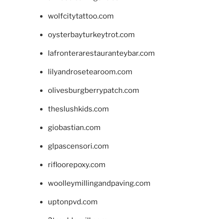
wolfcitytattoo.com
oysterbayturkeytrot.com
lafronterarestauranteybar.com
lilyandrosetearoom.com
olivesburgberrypatch.com
theslushkids.com
giobastian.com
glpascensori.com
rifloorepoxy.com
woolleymillingandpaving.com
uptonpvd.com