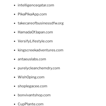
intelligenceqatar.com
PikaPikaApp.com
takecareofbusinessdfw.org
HamadaOfJapan.com
VersifyLifestyle.com
kingscreekadventures.com
antaeuslabs.com
purelycleanchemdry.com
WishOping.com
shoplegacee.com
bonvivantshop.com
CupPlante.com