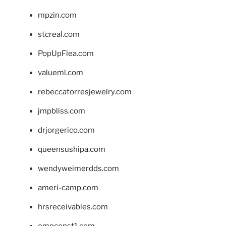
mpzin.com
stcreal.com
PopUpFlea.com
valueml.com
rebeccatorresjewelry.com
jmpbliss.com
drjorgerico.com
queensushipa.com
wendyweimerdds.com
ameri-camp.com
hrsreceivables.com
empconst1.com