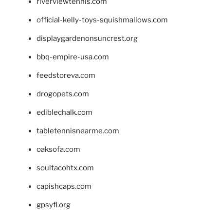
riverviewtennis.com
official-kelly-toys-squishmallows.com
displaygardenonsuncrest.org
bbq-empire-usa.com
feedstoreva.com
drogopets.com
ediblechalk.com
tabletennisnearme.com
oaksofa.com
soultacohtx.com
capishcaps.com
gpsyfl.org