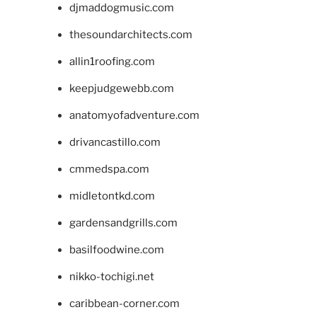
djmaddogmusic.com
thesoundarchitects.com
allin1roofing.com
keepjudgewebb.com
anatomyofadventure.com
drivancastillo.com
cmmedspa.com
midletontkd.com
gardensandgrills.com
basilfoodwine.com
nikko-tochigi.net
caribbean-corner.com