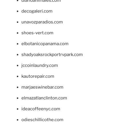
diarioanimales.com
decogaleri.com
unavozparadios.com
shoes-vert.com
elbotanicopanama.com
shadyoaksrockportrvpark.com
jccoinlaundry.com
kautorepair.com
marjaeswinebar.com
elmazatlanclinton.com
ideacoffeenyc.com
odieschillicothe.com