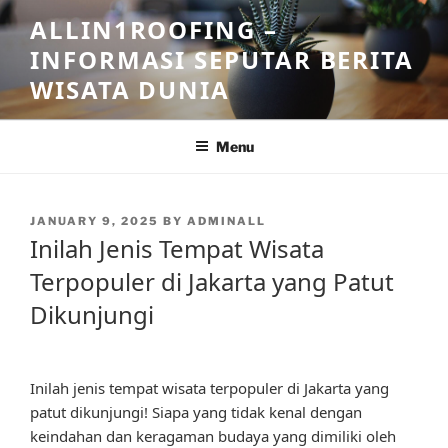
Skip
ALLIN1ROOFING –
to
INFORMASI SEPUTAR BERITA
content
WISATA DUNIA
Menu
POSTED
JANUARY 9, 2025
BY
ADMINALL
ON
Inilah Jenis Tempat Wisata
Terpopuler di Jakarta yang Patut
Dikunjungi
Inilah jenis tempat wisata terpopuler di Jakarta yang
patut dikunjungi! Siapa yang tidak kenal dengan
keindahan dan keragaman budaya yang dimiliki oleh