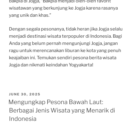
bakpia di Jogja, “Bakpia menjadi oleh-oleh favorit
wisatawan yang berkunjung ke Jogja karena rasanya
yang unik dan khas.”
Dengan segala pesonanya, tidak heran jika Jogja selalu
menjadi destinasi wisata terpopuler di Indonesia. Bagi
Anda yang belum pernah mengunjungi Jogja, jangan
ragu untuk merencanakan liburan ke kota yang penuh
keajaiban ini. Temukan sendiri pesona berita wisata
Jogja dan nikmati keindahan Yogyakarta!
POSTED
JUNE 30, 2025
ON
Mengungkap Pesona Bawah Laut:
Berbagai Jenis Wisata yang Menarik di
Indonesia