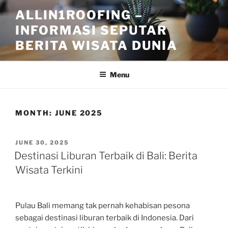
Skip
ALLIN1ROOFING –
to
INFORMASI SEPUTAR
content
BERITA WISATA DUNIA
Menu
MONTH:
JUNE 2025
POSTED
JUNE 30, 2025
ON
Destinasi Liburan Terbaik di Bali: Berita
Wisata Terkini
Pulau Bali memang tak pernah kehabisan pesona
sebagai destinasi liburan terbaik di Indonesia. Dari