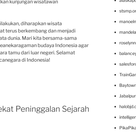
alaskapo
kan kunjungan wisatawan
stsmp.o
manoel
lakukan, diharapkan wisata
at terus berkembang dan menjadi
mandelae
mata dunia. Mari kita bersama-sama
roselyn
keanekaragaman budaya Indonesia agar
ara tamu dari luar negeri. Selamat
balance
anegara di Indonesia!
salesfo
TrainG
Baytown
Jabalpu
halobjd
ekat Peninggalan Sejarah
intellig
PikaPik