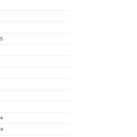
25
24
24