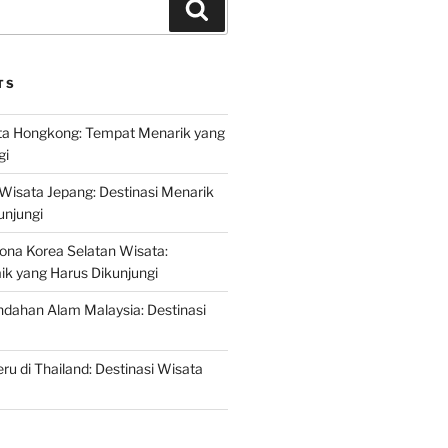
Search
TS
a Hongkong: Tempat Menarik yang
gi
 Wisata Jepang: Destinasi Menarik
unjungi
ona Korea Selatan Wisata:
aik yang Harus Dikunjungi
ndahan Alam Malaysia: Destinasi
ru di Thailand: Destinasi Wisata