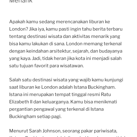
Menarik
Apakah kamu sedang merencanakan liburan ke
London? Jika iya, kamu pasti ingin tahu berita terbaru
tentang destinasi wisata dan aktivitas menarik yang
bisa kamu lakukan di sana. London memang terkenal
dengan keindahan arsitektur, sejarah, dan budayanya
yang kaya. Jadi, tidak heran jika kota ini menjadi salah
satu tujuan favorit para wisatawan.
Salah satu destinasi wisata yang wajib kamu kunjungi
saat liburan ke London adalah Istana Buckingham.
Istana ini merupakan tempat tinggal resmi Ratu
Elizabeth II dan keluarganya. Kamu bisa menikmati
pergantian pengawal yang terkenal di Istana
Buckingham setiap pagi.
Menurut Sarah Johnson, seorang pakar pariwisata,