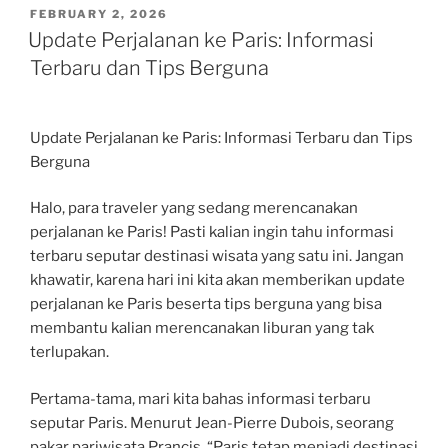
POSTED
FEBRUARY 2, 2026
ON
Update Perjalanan ke Paris: Informasi
Terbaru dan Tips Berguna
Update Perjalanan ke Paris: Informasi Terbaru dan Tips
Berguna
Halo, para traveler yang sedang merencanakan
perjalanan ke Paris! Pasti kalian ingin tahu informasi
terbaru seputar destinasi wisata yang satu ini. Jangan
khawatir, karena hari ini kita akan memberikan update
perjalanan ke Paris beserta tips berguna yang bisa
membantu kalian merencanakan liburan yang tak
terlupakan.
Pertama-tama, mari kita bahas informasi terbaru
seputar Paris. Menurut Jean-Pierre Dubois, seorang
pakar pariwisata Prancis, “Paris tetap menjadi destinasi