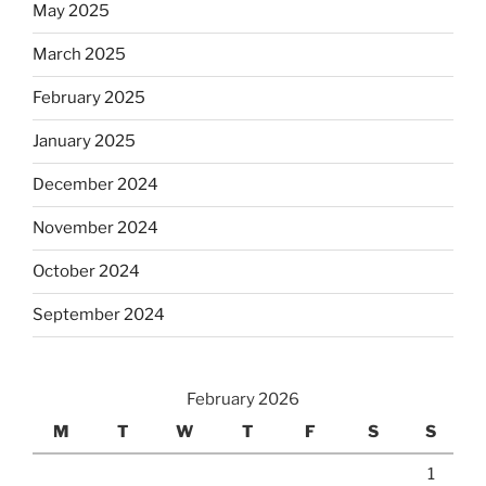
May 2025
March 2025
February 2025
January 2025
December 2024
November 2024
October 2024
September 2024
February 2026
M
T
W
T
F
S
S
1