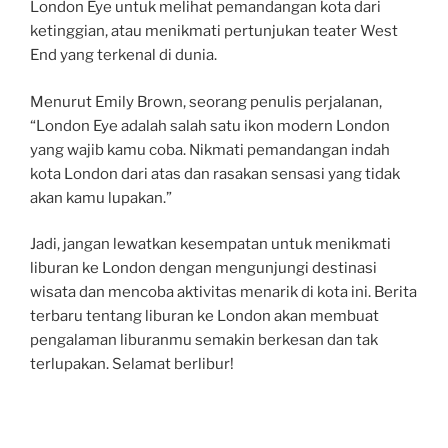
London Eye untuk melihat pemandangan kota dari
ketinggian, atau menikmati pertunjukan teater West
End yang terkenal di dunia.
Menurut Emily Brown, seorang penulis perjalanan,
“London Eye adalah salah satu ikon modern London
yang wajib kamu coba. Nikmati pemandangan indah
kota London dari atas dan rasakan sensasi yang tidak
akan kamu lupakan.”
Jadi, jangan lewatkan kesempatan untuk menikmati
liburan ke London dengan mengunjungi destinasi
wisata dan mencoba aktivitas menarik di kota ini. Berita
terbaru tentang liburan ke London akan membuat
pengalaman liburanmu semakin berkesan dan tak
terlupakan. Selamat berlibur!