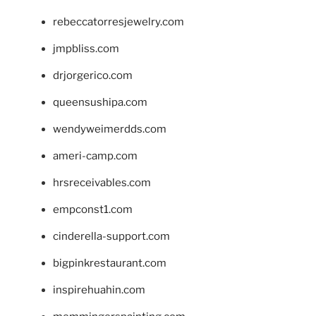
rebeccatorresjewelry.com
jmpbliss.com
drjorgerico.com
queensushipa.com
wendyweimerdds.com
ameri-camp.com
hrsreceivables.com
empconst1.com
cinderella-support.com
bigpinkrestaurant.com
inspirehuahin.com