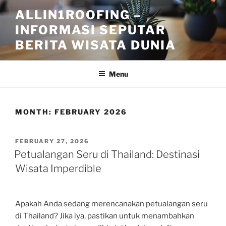
Skip
ALLIN1ROOFING –
to
INFORMASI SEPUTAR
content
BERITA WISATA DUNIA
Menu
MONTH:
FEBRUARY 2026
POSTED
FEBRUARY 27, 2026
ON
Petualangan Seru di Thailand: Destinasi
Wisata Imperdible
Apakah Anda sedang merencanakan petualangan seru
di Thailand? Jika iya, pastikan untuk menambahkan