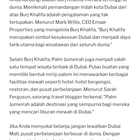
dunia. Menikmati pemandangan indah kota Dubai dari
atas Burj Khalifa adalah pengalaman yang tak
terlupakan. Menurut Mark Willis, CEO Emaar
Properties yang mengelola Burj Khalifa, “Burj Khalifa
merupakan simbol kesuksesan Dubai dan menjadi daya
tarik utama bagi wisatawan dari seluruh dunia.”
Selain Burj Khalifa, Palm Jumeirah juga menjadi salah
satu tempat wisata terbaik di Dubai. Pulau buatan yang
memiliki bentuk mirip palem ini menawarkan berbagai
fasilitas mewah seperti hotel-hotel bergengsi,
restoran, dan pusat perbelanjaan. Menurut Sarah
Ferguson, seorang travel blogger terkenal, “Palm
Jumeirah adalah destinasi yang sempurna bagi mereka
yang mencari liburan mewah di Dubai.”
Jika Anda menyukai belanja, jangan lewatkan Dubai
Mall, pusat perbelanjaan terbesar di dunia. Dengan