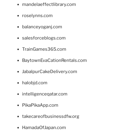
mandelaeffectlibrary.com
roselynns.com
balanceyoganj.com
salesforceblogs.com
TrainGames365.com
BaytownEvaCationRentals.com
JabalpurCakeDelivery.com
halobjd.com
intelligenceqatar.com
PikaPikaApp.com
takecareofbusinessdfw.org
HamadaOfJapan.com