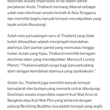
destinasi wisata imperdible ini ke dalam daftar
perjalanan Anda. Thailand memang dikenal sebagai
salah satu destinasi wisata terbaik di Asia Tenggara,
dan memiliki begitu banyak tempat menakjubkan yang
layak untuk dikunjungi.
Salah satu petualangan seru di Thailand yang tidak
boleh dilewatkan adalah menjelajahi keindahan
alamnya. Dari pantai-pantai yang memukau hingga
hutan-hutan yang hijau, Thailand memiliki beragam
destinasi alam yang menakjubkan. Menurut Lonely
Planet, “Thailand adalah surga bagi para petualang
alam dengan keindahan alamnya yang spektakuler.”
Selain itu, Thailand juga memiliki banyak tempat
bersejarah dan budaya yang menarik untuk dikunjungi.
Destinasi wisata imperdible seperti Kuil Wat Arun di
Bangkok atau Kuil Wat Pho yang terkenal dengan
patung Reclining Buddha-nya adalah tempat yang wajib