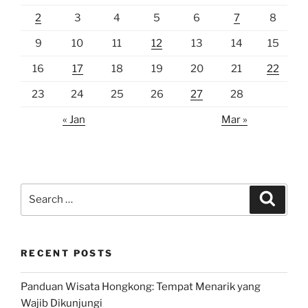
2
3
4
5
6
7
8
9
10
11
12
13
14
15
16
17
18
19
20
21
22
23
24
25
26
27
28
« Jan
Mar »
Search
Search
for:
RECENT POSTS
Panduan Wisata Hongkong: Tempat Menarik yang
Wajib Dikunjungi