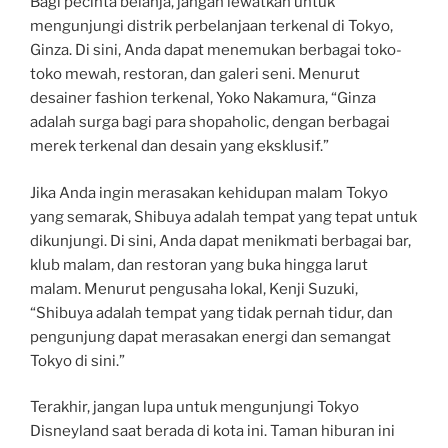
Bagi pecinta belanja, jangan lewatkan untuk
mengunjungi distrik perbelanjaan terkenal di Tokyo,
Ginza. Di sini, Anda dapat menemukan berbagai toko-
toko mewah, restoran, dan galeri seni. Menurut
desainer fashion terkenal, Yoko Nakamura, “Ginza
adalah surga bagi para shopaholic, dengan berbagai
merek terkenal dan desain yang eksklusif.”
Jika Anda ingin merasakan kehidupan malam Tokyo
yang semarak, Shibuya adalah tempat yang tepat untuk
dikunjungi. Di sini, Anda dapat menikmati berbagai bar,
klub malam, dan restoran yang buka hingga larut
malam. Menurut pengusaha lokal, Kenji Suzuki,
“Shibuya adalah tempat yang tidak pernah tidur, dan
pengunjung dapat merasakan energi dan semangat
Tokyo di sini.”
Terakhir, jangan lupa untuk mengunjungi Tokyo
Disneyland saat berada di kota ini. Taman hiburan ini