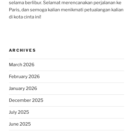
selama berlibur. Selamat merencanakan perjalanan ke
Paris, dan semoga kalian menikmati petualangan kalian
di kota cinta ini!
ARCHIVES
March 2026
February 2026
January 2026
December 2025
July 2025
June 2025