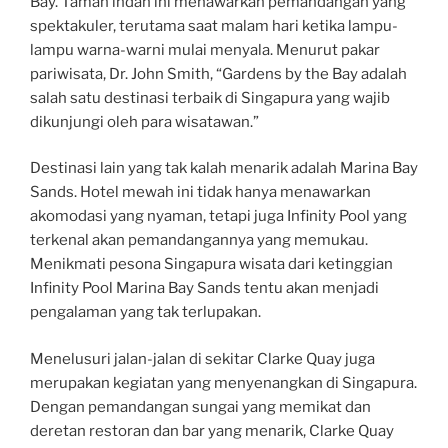
Bay. Taman indah ini menawarkan pemandangan yang
spektakuler, terutama saat malam hari ketika lampu-
lampu warna-warni mulai menyala. Menurut pakar
pariwisata, Dr. John Smith, “Gardens by the Bay adalah
salah satu destinasi terbaik di Singapura yang wajib
dikunjungi oleh para wisatawan.”
Destinasi lain yang tak kalah menarik adalah Marina Bay
Sands. Hotel mewah ini tidak hanya menawarkan
akomodasi yang nyaman, tetapi juga Infinity Pool yang
terkenal akan pemandangannya yang memukau.
Menikmati pesona Singapura wisata dari ketinggian
Infinity Pool Marina Bay Sands tentu akan menjadi
pengalaman yang tak terlupakan.
Menelusuri jalan-jalan di sekitar Clarke Quay juga
merupakan kegiatan yang menyenangkan di Singapura.
Dengan pemandangan sungai yang memikat dan
deretan restoran dan bar yang menarik, Clarke Quay