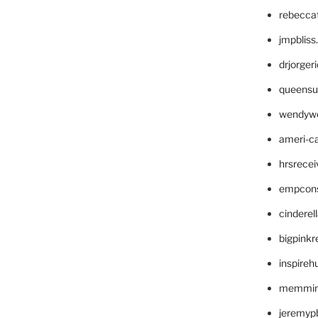
rebecca
jmpblis
drjorger
queensu
wendyw
ameri-
hrsrece
empcon
cinderel
bigpinkr
inspireh
memming
jeremyp