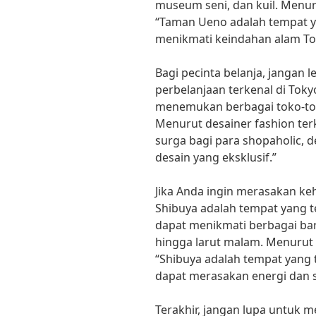
museum seni, dan kuil. Menurut
“Taman Ueno adalah tempat y
menikmati keindahan alam To
Bagi pecinta belanja, jangan 
perbelanjaan terkenal di Tokyo
menemukan berbagai toko-toko
Menurut desainer fashion ter
surga bagi para shopaholic, 
desain yang eksklusif.”
Jika Anda ingin merasakan k
Shibuya adalah tempat yang te
dapat menikmati berbagai bar
hingga larut malam. Menurut p
“Shibuya adalah tempat yang 
dapat merasakan energi dan s
Terakhir, jangan lupa untuk 