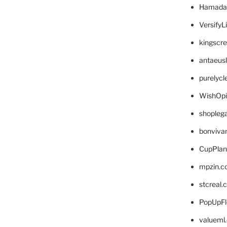
Hamada
VersifyL
kingscr
antaeus
purelyc
WishOp
shopleg
bonviva
CupPlan
mpzin.c
stcreal.
PopUpFl
valueml