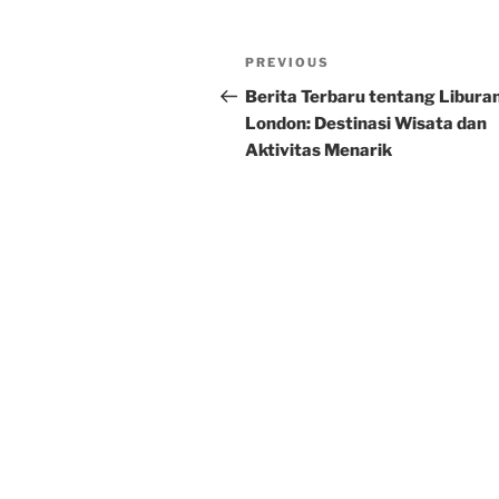
Post
Previous
PREVIOUS
navigation
Post
Berita Terbaru tentang Libura
London: Destinasi Wisata dan
Aktivitas Menarik