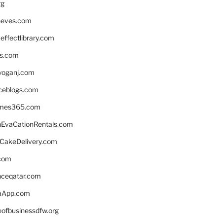
rg
neves.com
ffectlibrary.com
ns.com
yoganj.com
rceblogs.com
ames365.com
EvaCationRentals.com
rCakeDelivery.com
.com
enceqatar.com
aApp.com
eofbusinessdfw.org