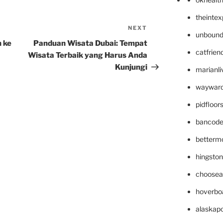
theinte
NEXT
Next
unbound
Post
n ke
Panduan Wisata Dubai: Tempat
catfrien
Wisata Terbaik yang Harus Anda
Kunjungi
marianli
wayward
pidfloo
bancode
betterm
hingsto
choosea
hoverbo
alaskapo