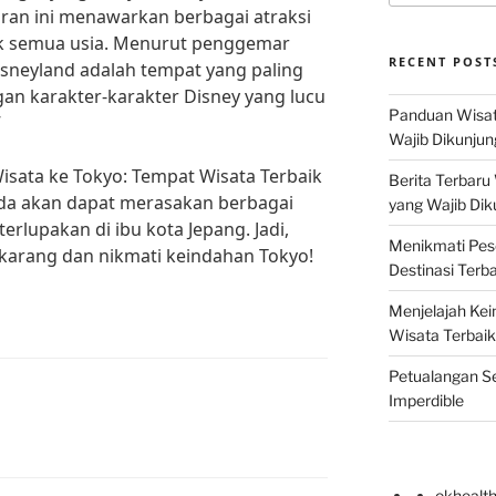
uran ini menawarkan berbagai atraksi
k semua usia. Menurut penggemar
RECENT POST
isneyland adalah tempat yang paling
an karakter-karakter Disney yang lucu
Panduan Wisat
”
Wajib Dikunjun
sata ke Tokyo: Tempat Wisata Terbaik
Berita Terbaru
nda akan dapat merasakan berbagai
yang Wajib Dik
rlupakan di ibu kota Jepang. Jadi,
Menikmati Pes
karang dan nikmati keindahan Tokyo!
Destinasi Terb
Menjelajah Kei
Wisata Terbaik
Petualangan Se
Imperdible
okhealt