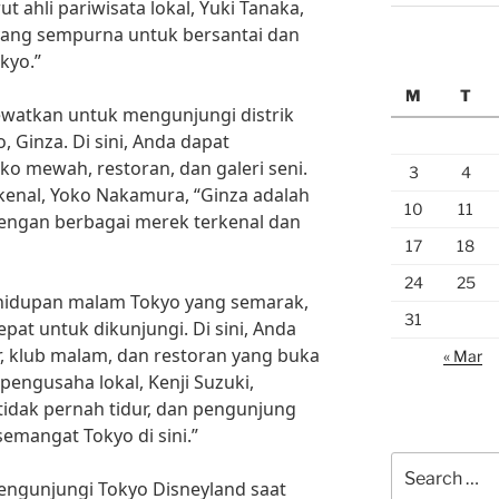
 ahli pariwisata lokal, Yuki Tanaka,
ang sempurna untuk bersantai dan
kyo.”
M
T
lewatkan untuk mengunjungi distrik
, Ginza. Di sini, Anda dapat
 mewah, restoran, dan galeri seni.
3
4
kenal, Yoko Nakamura, “Ginza adalah
10
11
dengan berbagai merek terkenal dan
17
18
24
25
ehidupan malam Tokyo yang semarak,
31
pat untuk dikunjungi. Di sini, Anda
, klub malam, dan restoran yang buka
« Mar
engusaha lokal, Kenji Suzuki,
tidak pernah tidur, dan pengunjung
emangat Tokyo di sini.”
Search
mengunjungi Tokyo Disneyland saat
for: