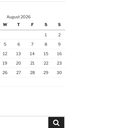
August 2026
W
T
F
S
S
1
2
5
6
7
8
9
12
13
14
15
16
19
20
21
22
23
26
27
28
29
30
Search