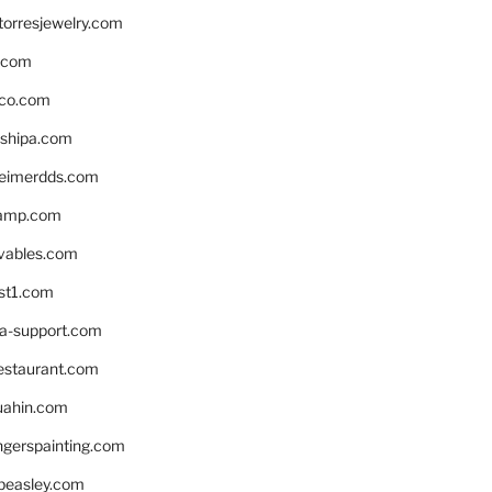
torresjewelry.com
s.com
ico.com
shipa.com
eimerdds.com
camp.com
ivables.com
st1.com
la-support.com
estaurant.com
uahin.com
erspainting.com
beasley.com