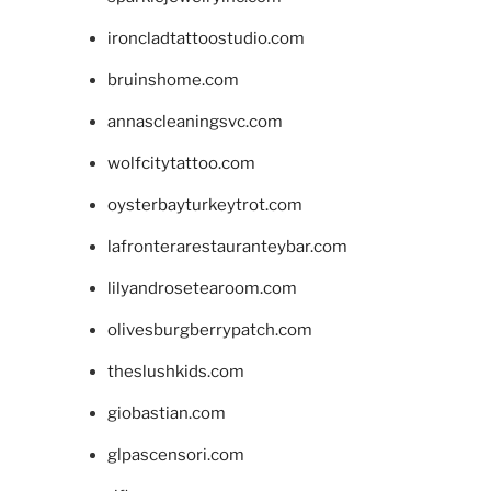
ironcladtattoostudio.com
bruinshome.com
annascleaningsvc.com
wolfcitytattoo.com
oysterbayturkeytrot.com
lafronterarestauranteybar.com
lilyandrosetearoom.com
olivesburgberrypatch.com
theslushkids.com
giobastian.com
glpascensori.com