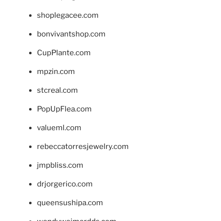
shoplegacee.com
bonvivantshop.com
CupPlante.com
mpzin.com
stcreal.com
PopUpFlea.com
valueml.com
rebeccatorresjewelry.com
jmpbliss.com
drjorgerico.com
queensushipa.com