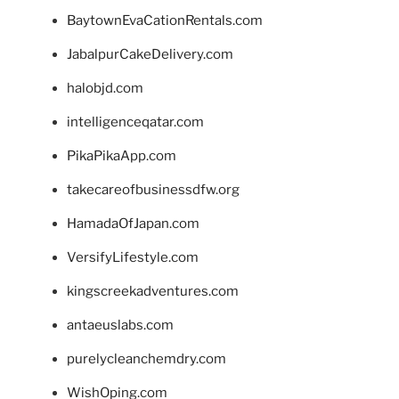
BaytownEvaCationRentals.com
JabalpurCakeDelivery.com
halobjd.com
intelligenceqatar.com
PikaPikaApp.com
takecareofbusinessdfw.org
HamadaOfJapan.com
VersifyLifestyle.com
kingscreekadventures.com
antaeuslabs.com
purelycleanchemdry.com
WishOping.com