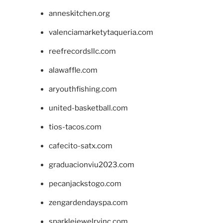
anneskitchen.org
valenciamarketytaqueria.com
reefrecordsllc.com
alawaffle.com
aryouthfishing.com
united-basketball.com
tios-tacos.com
cafecito-satx.com
graduacionviu2023.com
pecanjackstogo.com
zengardendayspa.com
sparklejewelryinc.com