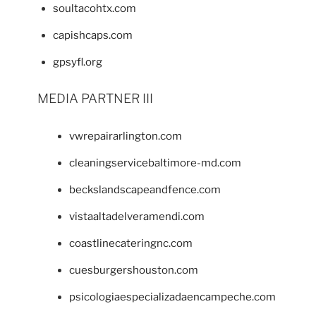
soultacohtx.com
capishcaps.com
gpsyfl.org
MEDIA PARTNER III
vwrepairarlington.com
cleaningservicebaltimore-md.com
beckslandscapeandfence.com
vistaaltadelveramendi.com
coastlinecateringnc.com
cuesburgershouston.com
psicologiaespecializadaencampeche.com