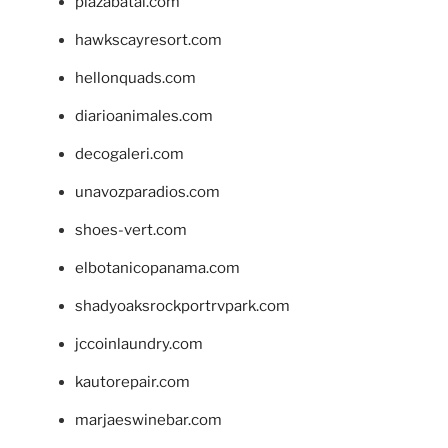
plazabatai.com
hawkscayresort.com
hellonquads.com
diarioanimales.com
decogaleri.com
unavozparadios.com
shoes-vert.com
elbotanicopanama.com
shadyoaksrockportrvpark.com
jccoinlaundry.com
kautorepair.com
marjaeswinebar.com