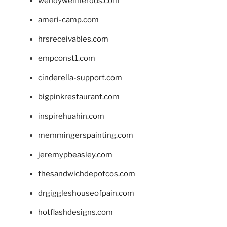
wendyweimerdds.com
ameri-camp.com
hrsreceivables.com
empconst1.com
cinderella-support.com
bigpinkrestaurant.com
inspirehuahin.com
memmingerspainting.com
jeremypbeasley.com
thesandwichdepotcos.com
drgiggleshouseofpain.com
hotflashdesigns.com