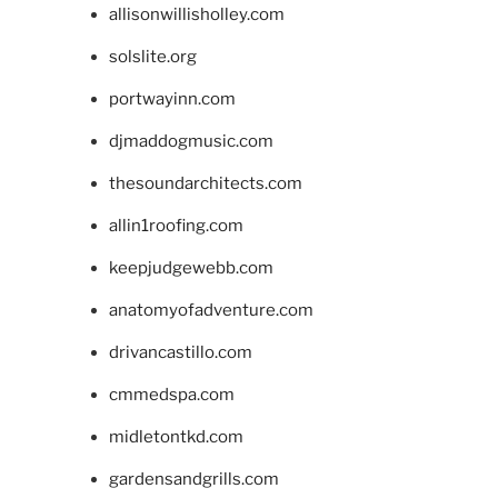
allisonwillisholley.com
solslite.org
portwayinn.com
djmaddogmusic.com
thesoundarchitects.com
allin1roofing.com
keepjudgewebb.com
anatomyofadventure.com
drivancastillo.com
cmmedspa.com
midletontkd.com
gardensandgrills.com