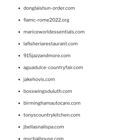
donglaishun-order.com
fiamc-rome2022.org
mariceworldessentials.com
lafisheriarestaurant.com
915jazzandmore.com
aguadulce-countryfair.com
jakehovis.com
bosswingsduluth.com
birminghamautocare.com
tonyscountrykitchen.com
jbellasnailspa.com
mychaihouse.com