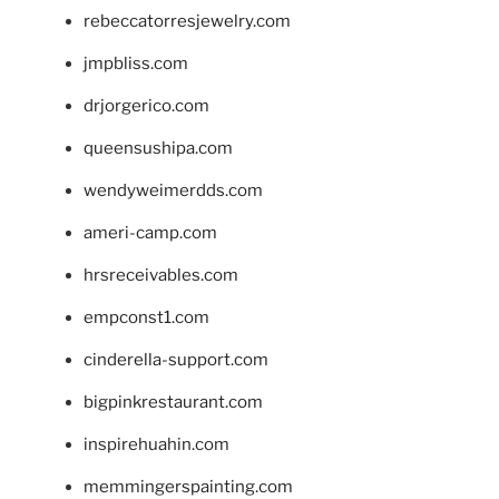
rebeccatorresjewelry.com
jmpbliss.com
drjorgerico.com
queensushipa.com
wendyweimerdds.com
ameri-camp.com
hrsreceivables.com
empconst1.com
cinderella-support.com
bigpinkrestaurant.com
inspirehuahin.com
memmingerspainting.com