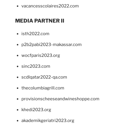
vacancesscolaires2022.com
MEDIA PARTNER II
isth2022.com
p2b2pabi2023-makassar.com
wocfparis2023.org
sinc2023.com
scdlqatar2022-qa.com
thecolumbiagrill.com
provisionscheeseandwineshoppe.com
khedi2023.org
akademikgeriatri2023.org