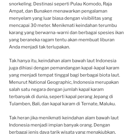
snorkeling. Destinasi seperti Pulau Komodo, Raja
Ampat, dan Bunaken menawarkan pengalaman
menyelam yang luar biasa dengan visibilitas yang
mencapai 30 meter. Menikmati keindahan terumbu
karang yang berwarna-warni dan berbagai spesies ikan
yang beraneka ragam tentu akan membuat liburan
Anda menjadi tak terlupakan.
Tak hanya itu, keindahan alam bawah laut Indonesia
juga dihiasi dengan pemandangan kapal-kapal karam
yang menjadi tempat tinggal bagi berbagai biota laut.
Menurut National Geographic, Indonesia merupakan
salah satu negara dengan jumlah kapal karam
terbanyak di dunia, seperti kapal perang Jepang di
Tulamben, Bali, dan kapal karam di Ternate, Maluku.
Tak heran jika menikmati keindahan alam bawah laut
Indonesia menjadi impian banyak orang. Dengan
berbagai jenis daya tarik wisata yang menakjubkan,