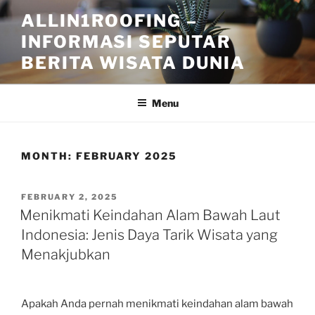
Skip
ALLIN1ROOFING –
to
INFORMASI SEPUTAR
content
BERITA WISATA DUNIA
Menu
MONTH:
FEBRUARY 2025
POSTED
FEBRUARY 2, 2025
ON
Menikmati Keindahan Alam Bawah Laut
Indonesia: Jenis Daya Tarik Wisata yang
Menakjubkan
Apakah Anda pernah menikmati keindahan alam bawah