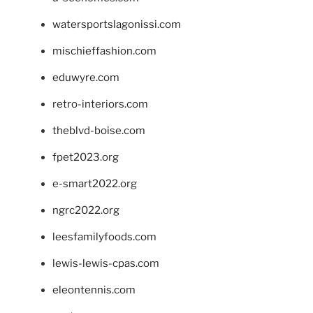
watersportslagonissi.com
mischieffashion.com
eduwyre.com
retro-interiors.com
theblvd-boise.com
fpet2023.org
e-smart2022.org
ngrc2022.org
leesfamilyfoods.com
lewis-lewis-cpas.com
eleontennis.com