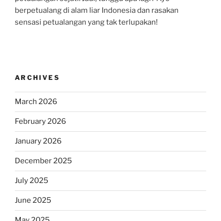
berpetualang di alam liar Indonesia dan rasakan
sensasi petualangan yang tak terlupakan!
ARCHIVES
March 2026
February 2026
January 2026
December 2025
July 2025
June 2025
May 2025