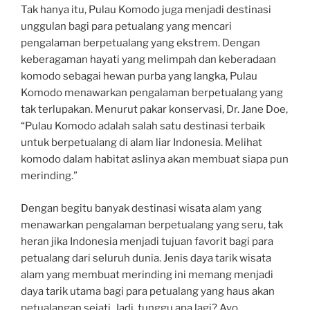
Tak hanya itu, Pulau Komodo juga menjadi destinasi
unggulan bagi para petualang yang mencari
pengalaman berpetualang yang ekstrem. Dengan
keberagaman hayati yang melimpah dan keberadaan
komodo sebagai hewan purba yang langka, Pulau
Komodo menawarkan pengalaman berpetualang yang
tak terlupakan. Menurut pakar konservasi, Dr. Jane Doe,
“Pulau Komodo adalah salah satu destinasi terbaik
untuk berpetualang di alam liar Indonesia. Melihat
komodo dalam habitat aslinya akan membuat siapa pun
merinding.”
Dengan begitu banyak destinasi wisata alam yang
menawarkan pengalaman berpetualang yang seru, tak
heran jika Indonesia menjadi tujuan favorit bagi para
petualang dari seluruh dunia. Jenis daya tarik wisata
alam yang membuat merinding ini memang menjadi
daya tarik utama bagi para petualang yang haus akan
petualangan sejati. Jadi, tunggu apa lagi? Ayo