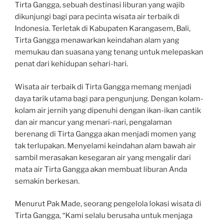
Tirta Gangga, sebuah destinasi liburan yang wajib
dikunjungi bagi para pecinta wisata air terbaik di
Indonesia. Terletak di Kabupaten Karangasem, Bali,
Tirta Gangga menawarkan keindahan alam yang
memukau dan suasana yang tenang untuk melepaskan
penat dari kehidupan sehari-hari.
Wisata air terbaik di Tirta Gangga memang menjadi
daya tarik utama bagi para pengunjung. Dengan kolam-
kolam air jernih yang dipenuhi dengan ikan-ikan cantik
dan air mancur yang menari-nari, pengalaman
berenang di Tirta Gangga akan menjadi momen yang
tak terlupakan. Menyelami keindahan alam bawah air
sambil merasakan kesegaran air yang mengalir dari
mata air Tirta Gangga akan membuat liburan Anda
semakin berkesan.
Menurut Pak Made, seorang pengelola lokasi wisata di
Tirta Gangga, “Kami selalu berusaha untuk menjaga