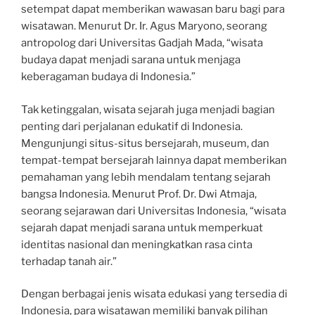
setempat dapat memberikan wawasan baru bagi para
wisatawan. Menurut Dr. Ir. Agus Maryono, seorang
antropolog dari Universitas Gadjah Mada, “wisata
budaya dapat menjadi sarana untuk menjaga
keberagaman budaya di Indonesia.”
Tak ketinggalan, wisata sejarah juga menjadi bagian
penting dari perjalanan edukatif di Indonesia.
Mengunjungi situs-situs bersejarah, museum, dan
tempat-tempat bersejarah lainnya dapat memberikan
pemahaman yang lebih mendalam tentang sejarah
bangsa Indonesia. Menurut Prof. Dr. Dwi Atmaja,
seorang sejarawan dari Universitas Indonesia, “wisata
sejarah dapat menjadi sarana untuk memperkuat
identitas nasional dan meningkatkan rasa cinta
terhadap tanah air.”
Dengan berbagai jenis wisata edukasi yang tersedia di
Indonesia, para wisatawan memiliki banyak pilihan