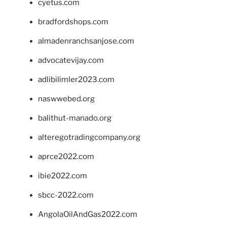
cyetus.com
bradfordshops.com
almadenranchsanjose.com
advocatevijay.com
adlibilimler2023.com
naswwebed.org
balithut-manado.org
alteregotradingcompany.org
aprce2022.com
ibie2022.com
sbcc-2022.com
AngolaOilAndGas2022.com