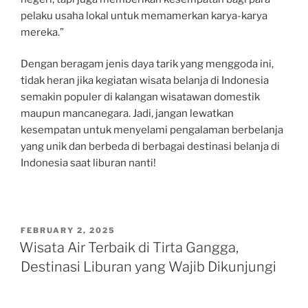
pelaku usaha lokal untuk memamerkan karya-karya
mereka.”
Dengan beragam jenis daya tarik yang menggoda ini,
tidak heran jika kegiatan wisata belanja di Indonesia
semakin populer di kalangan wisatawan domestik
maupun mancanegara. Jadi, jangan lewatkan
kesempatan untuk menyelami pengalaman berbelanja
yang unik dan berbeda di berbagai destinasi belanja di
Indonesia saat liburan nanti!
POSTED
FEBRUARY 2, 2025
ON
Wisata Air Terbaik di Tirta Gangga,
Destinasi Liburan yang Wajib Dikunjungi