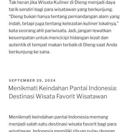
Tak heran jika Wisata Kuliner di Dieng menjadi daya
tarik sendiri bagi para wisatawan yang berkunjung.
“Dieng bukan hanya tentang pemandangan alam yang
indah, tetapi juga tentang kelezatan kuliner lokalnya,”
kata seorang ahli pariwisata. Jadi, jangan lewatkan
kesempatan untuk mencicipi hidangan lezat dan
autentik di tempat makan terbaik di Dieng saat Anda
berkunjung ke sana.
POSTED
SEPTEMBER 29, 2024
ON
Menikmati Keindahan Pantai Indonesia:
Destinasi Wisata Favorit Wisatawan
Menikmati keindahan pantai Indonesia memang
menjadi salah satu destinasi wisata favorit bagi para
wisatawan. Indonesia memiliki ribuan pulau dengan