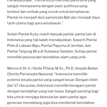
Pariwisata Bali, “Pantai Kuta memiliki panorama yang
sangat mempesona dengan pasir putihnya yang
lembut dan ombak yang cocok untuk berselancar.
Pantai ini menjadi ikon pariwisata Bali dan menjadi daya
tarik utama bagi para wisatawan.”
Selain Pantai Kuta, masih banyak pantai-pantai lain di
Indonesia yang tak kalah menakjubkan. Seperti Pantai
Pink di Labuan Bajo, Pantai Papuma di Jember, dan
Pantai Tanjung Bira di Sulawesi Selatan. Setiap pantai
memiliki pesona dan keindahan alam yang unik.
Menurut Dr. Ir. I Gede Pitana, M.Sc., Ph.D., Kepala Badan
Otorita Pariwisata Nasional, “Indonesia memiliki
potensi wisata pantai yang sangat besar. Dengan lebih
dari 17 ribu pulau, Indonesia memiliki beragam pantai
dengan keindahan yang luar biasa. Sangat penting bagi
kita untuk menjaga kelestarian alam pantai agar
generasi mendatang juga bisa menikmati keindahan