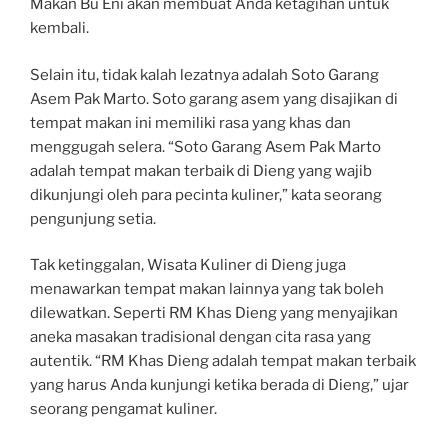
Makan Bu Eni akan membuat Anda ketagihan untuk
kembali.
Selain itu, tidak kalah lezatnya adalah Soto Garang
Asem Pak Marto. Soto garang asem yang disajikan di
tempat makan ini memiliki rasa yang khas dan
menggugah selera. “Soto Garang Asem Pak Marto
adalah tempat makan terbaik di Dieng yang wajib
dikunjungi oleh para pecinta kuliner,” kata seorang
pengunjung setia.
Tak ketinggalan, Wisata Kuliner di Dieng juga
menawarkan tempat makan lainnya yang tak boleh
dilewatkan. Seperti RM Khas Dieng yang menyajikan
aneka masakan tradisional dengan cita rasa yang
autentik. “RM Khas Dieng adalah tempat makan terbaik
yang harus Anda kunjungi ketika berada di Dieng,” ujar
seorang pengamat kuliner.