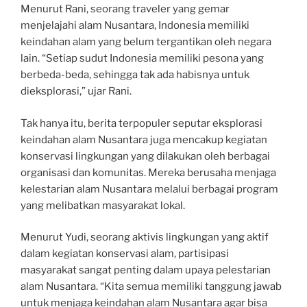
Menurut Rani, seorang traveler yang gemar
menjelajahi alam Nusantara, Indonesia memiliki
keindahan alam yang belum tergantikan oleh negara
lain. “Setiap sudut Indonesia memiliki pesona yang
berbeda-beda, sehingga tak ada habisnya untuk
dieksplorasi,” ujar Rani.
Tak hanya itu, berita terpopuler seputar eksplorasi
keindahan alam Nusantara juga mencakup kegiatan
konservasi lingkungan yang dilakukan oleh berbagai
organisasi dan komunitas. Mereka berusaha menjaga
kelestarian alam Nusantara melalui berbagai program
yang melibatkan masyarakat lokal.
Menurut Yudi, seorang aktivis lingkungan yang aktif
dalam kegiatan konservasi alam, partisipasi
masyarakat sangat penting dalam upaya pelestarian
alam Nusantara. “Kita semua memiliki tanggung jawab
untuk menjaga keindahan alam Nusantara agar bisa