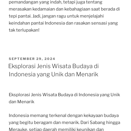
pemandangan yang indah, tetapi juga tentang
merasakan kedamaian dan kebahagiaan saat berada di
tepi pantai. Jadi, jangan ragu untuk menjelajahi
keindahan pantai Indonesia dan rasakan sensasi yang
tak terlupakan!
POSTED
SEPTEMBER 29, 2024
ON
Eksplorasi Jenis Wisata Budaya di
Indonesia yang Unik dan Menarik
Eksplorasi Jenis Wisata Budaya di Indonesia yang Unik
dan Menarik
Indonesia memang terkenal dengan kekayaan budaya
yang begitu beragam dan menarik. Dari Sabang hingga
Merauke, setiap daerah memiliki keunikan dan