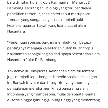
baru di hutan hujan tropis Kalimantan. Menurut Dr.
Bambang, seorang ahli biologi yang terlibat dalam
penelitian tersebut, spesies tersebut merupakan
temuan yang sangat langka dan menjadi bukti
keanekaragaman hayati yang luar biasa di alam
Nusantara.
“Penemuan spesies baru ini membuktikan betapa
pentingnya menjaga kelestarian hutan hujan tropis
Kalimantan sebagai bagian dari upaya pelestarian alam
Nusantara,” ujar Dr. Bambang.
Tak hanya itu, eksplorasi keindahan alam Nusantara
juga menjadi topik hangat di media sosial belakangan
ini. Banyak traveler dan fotografer yang membagikan
pengalaman mereka menikmati panorama alam
Indonesia yang mempesona, mulai dari pantai-pantai
eksotis hingga gunung-gunung tinggi yang menantang.