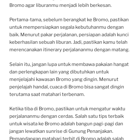
Bromo agar liburanmu menjadi lebih berkesan.
Pertama-tama, sebelum berangkat ke Bromo, pastikan
untuk mempersiapkan segala kebutuhanmu dengan
baik. Menurut pakar perjalanan, persiapan adalah kunci
keberhasilan sebuah liburan. Jadi, pastikan kamu telah
merencanakan itinerary perjalananmu dengan matang.
Selain itu, jangan lupa untuk membawa pakaian hangat
dan perlengkapan lain yang dibutuhkan untuk
menjelajahi kawasan Bromo yang dingin. Menurut
penjelajah handal, cuaca di Bromo bisa sangat dingin
terutama saat matahari terbenam.
Ketika tiba di Bromo, pastikan untuk mengatur waktu
perjalananmu dengan cerdas. Salah satu tips terbaik
untuk wisata ke Bromo adalah bangun pagi-pagi dan
jangan lewatkan sunrise di Gunung Penanjakan.
Pemandangan matahari terbit di Bromo adalah salah