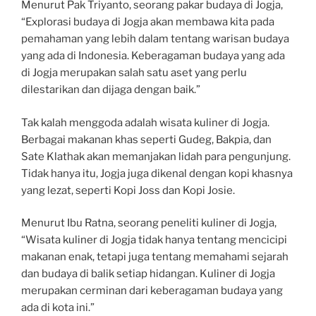
Menurut Pak Triyanto, seorang pakar budaya di Jogja,
“Explorasi budaya di Jogja akan membawa kita pada
pemahaman yang lebih dalam tentang warisan budaya
yang ada di Indonesia. Keberagaman budaya yang ada
di Jogja merupakan salah satu aset yang perlu
dilestarikan dan dijaga dengan baik.”
Tak kalah menggoda adalah wisata kuliner di Jogja.
Berbagai makanan khas seperti Gudeg, Bakpia, dan
Sate Klathak akan memanjakan lidah para pengunjung.
Tidak hanya itu, Jogja juga dikenal dengan kopi khasnya
yang lezat, seperti Kopi Joss dan Kopi Josie.
Menurut Ibu Ratna, seorang peneliti kuliner di Jogja,
“Wisata kuliner di Jogja tidak hanya tentang mencicipi
makanan enak, tetapi juga tentang memahami sejarah
dan budaya di balik setiap hidangan. Kuliner di Jogja
merupakan cerminan dari keberagaman budaya yang
ada di kota ini.”