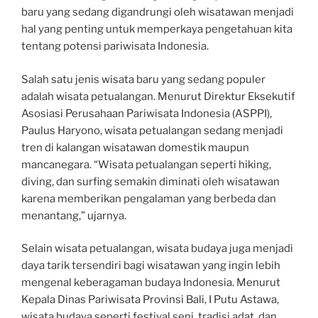
baru yang sedang digandrungi oleh wisatawan menjadi
hal yang penting untuk memperkaya pengetahuan kita
tentang potensi pariwisata Indonesia.
Salah satu jenis wisata baru yang sedang populer
adalah wisata petualangan. Menurut Direktur Eksekutif
Asosiasi Perusahaan Pariwisata Indonesia (ASPPI),
Paulus Haryono, wisata petualangan sedang menjadi
tren di kalangan wisatawan domestik maupun
mancanegara. “Wisata petualangan seperti hiking,
diving, dan surfing semakin diminati oleh wisatawan
karena memberikan pengalaman yang berbeda dan
menantang,” ujarnya.
Selain wisata petualangan, wisata budaya juga menjadi
daya tarik tersendiri bagi wisatawan yang ingin lebih
mengenal keberagaman budaya Indonesia. Menurut
Kepala Dinas Pariwisata Provinsi Bali, I Putu Astawa,
wisata budaya seperti festival seni, tradisi adat, dan