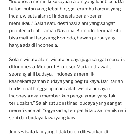
“Indonesia memiliki kekayaan alam yang luar biasa. Dari
hutan-hutan yang lebat hingga terumbu karang yang
indah, wisata alam di Indonesia benar-benar
memukau.” Salah satu destinasi alam yang sangat
populer adalah Taman Nasional Komodo, tempat kita
bisa melihat langsung Komodo, hewan purba yang
hanya ada di Indonesia.
Selain wisata alam, wisata budaya juga sangat menarik
di Indonesia. Menurut Profesor Maria Indrawati,
seorang ahli budaya, “Indonesia memiliki
keanekaragaman budaya yang begitu kaya. Dari tarian
tradisional hingga upacara adat, wisata budaya di
Indonesia akan memberikan pengalaman yang tak
terlupakan.” Salah satu destinasi budaya yang sangat
menarik adalah Yogyakarta, tempat kita bisa menikmati
seni dan budaya Jawa yang kaya.
Jenis wisata lain yang tidak boleh dilewatkan di