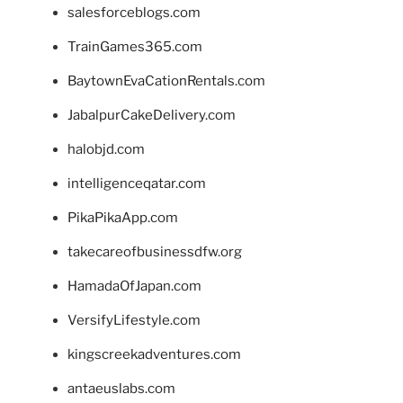
salesforceblogs.com
TrainGames365.com
BaytownEvaCationRentals.com
JabalpurCakeDelivery.com
halobjd.com
intelligenceqatar.com
PikaPikaApp.com
takecareofbusinessdfw.org
HamadaOfJapan.com
VersifyLifestyle.com
kingscreekadventures.com
antaeuslabs.com