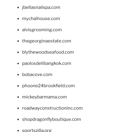
jbellasnailspa.com
mychaihouse.com
alvisgrooming.com
thegeorginaestate.com
blythewoodseafood.com
paolosdelibangkok.com
bobacove.com
phoone24brookfield.com
mickeybarmama.com
roadwayconstructioninc.com
shopdragonflyboutique.com
sportszilla.org