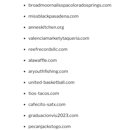
broadmoornailsspacoloradosprings.com
missblackpasadena.com
anneskitchen.org
valenciamarketytaqueria.com
reefrecordsllc.com
alawaffle.com
aryouthfishing.com
united-basketball.com
tios-tacos.com
cafecito-satx.com
graduacionviu2023.com
pecanjackstogo.com