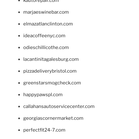
kautorepair.com
marjaeswinebar.com
elmazatlanclinton.com
ideacoffeenyc.com
odieschillicothe.com
lacantinitagalesburg.com
pizzadeliverybristol.com
greenstarsmogcheck.com
happypawspl.com
callahansautoservicecenter.com
georgiascornermarket.com
perfectfit24-7.com