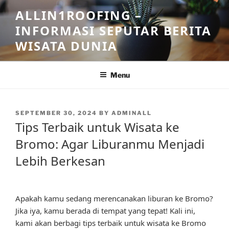
Skip
ALLIN1ROOFING –
to
INFORMASI SEPUTAR BERITA
content
WISATA DUNIA
Menu
POSTED
SEPTEMBER 30, 2024
BY
ADMINALL
ON
Tips Terbaik untuk Wisata ke
Bromo: Agar Liburanmu Menjadi
Lebih Berkesan
Apakah kamu sedang merencanakan liburan ke Bromo?
Jika iya, kamu berada di tempat yang tepat! Kali ini,
kami akan berbagi tips terbaik untuk wisata ke Bromo