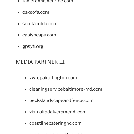
tabletennisnearme.com
oaksofa.com
soultacohtx.com
capishcaps.com
gpsyfl.org
MEDIA PARTNER III
vwrepairarlington.com
cleaningservicebaltimore-md.com
beckslandscapeandfence.com
vistaaltadelveramendi.com
coastlinecateringnc.com