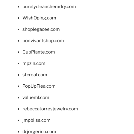
purelycleanchemdry.com
WishOping.com
shoplegacee.com
bonvivantshop.com
CupPlante.com
mpzin.com
stcreal.com
PopUpFlea.com
valueml.com
rebeccatorresjewelry.com
jmpbliss.com
drjorgerico.com