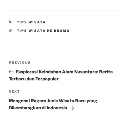
CATEGORIES
TIPS WISATA
TAGS
TIPS WISATA KE BROMO
Post
Previous
PREVIOUS
navigation
Post
Eksplorasi Keindahan Alam Nusantara: Berita
Terbaru dan Terpopuler
Next
NEXT
Post
Mengenal Ragam Jenis Wisata Baru yang
Dikembangkan di Indonesia