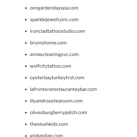
zengardendayspa.com
sparklejewelryinc.com
ironcladtattoostudio.com
bruinshome.com
annascleaningsvc.com
wolfcitytattoo.com
oysterbayturkeytrot.com
lafronterarestauranteybar.com
lilyandrosetearoom.com
olivesburgberrypatch.com
theslushkids.com
giobastian.com