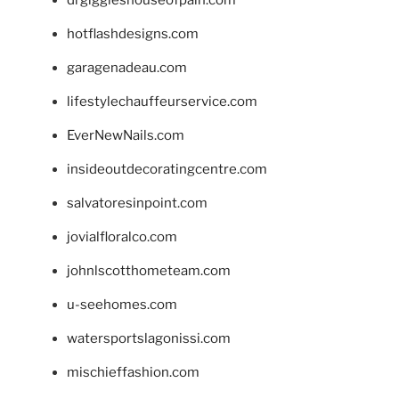
drgiggleshouseofpain.com
hotflashdesigns.com
garagenadeau.com
lifestylechauffeurservice.com
EverNewNails.com
insideoutdecoratingcentre.com
salvatoresinpoint.com
jovialfloralco.com
johnlscotthometeam.com
u-seehomes.com
watersportslagonissi.com
mischieffashion.com