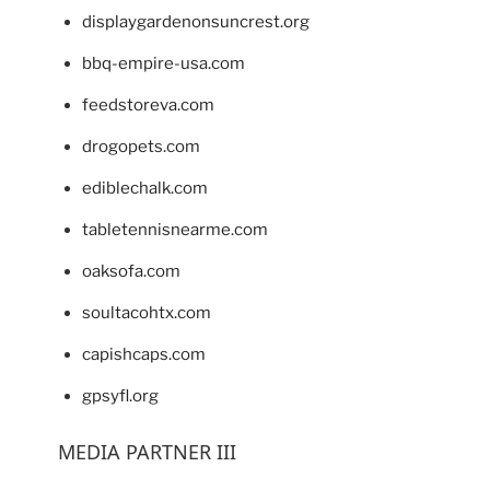
displaygardenonsuncrest.org
bbq-empire-usa.com
feedstoreva.com
drogopets.com
ediblechalk.com
tabletennisnearme.com
oaksofa.com
soultacohtx.com
capishcaps.com
gpsyfl.org
MEDIA PARTNER III