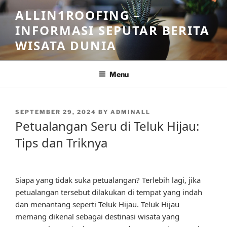
Skip
ALLIN1ROOFING –
to
INFORMASI SEPUTAR BERITA
content
WISATA DUNIA
Menu
POSTED
SEPTEMBER 29, 2024
BY
ADMINALL
ON
Petualangan Seru di Teluk Hijau:
Tips dan Triknya
Siapa yang tidak suka petualangan? Terlebih lagi, jika
petualangan tersebut dilakukan di tempat yang indah
dan menantang seperti Teluk Hijau. Teluk Hijau
memang dikenal sebagai destinasi wisata yang