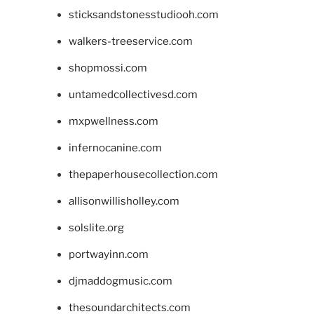
sticksandstonesstudiooh.com
walkers-treeservice.com
shopmossi.com
untamedcollectivesd.com
mxpwellness.com
infernocanine.com
thepaperhousecollection.com
allisonwillisholley.com
solslite.org
portwayinn.com
djmaddogmusic.com
thesoundarchitects.com