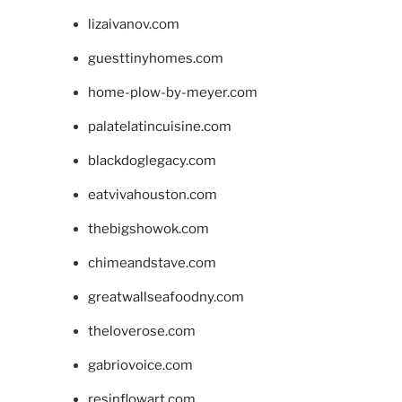
lizaivanov.com
guesttinyhomes.com
home-plow-by-meyer.com
palatelatincuisine.com
blackdoglegacy.com
eatvivahouston.com
thebigshowok.com
chimeandstave.com
greatwallseafoodny.com
theloverose.com
gabriovoice.com
resinflowart.com