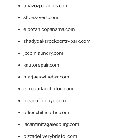
unavozparadios.com
shoes-vert.com
elbotanicopanama.com
shadyoaksrockportrvpark.com
jccoinlaundry.com
kautorepair.com
marjaeswinebar.com
elmazatlanclinton.com
ideacoffeenyc.com
odieschillicothe.com
lacantinitagalesburg.com
pizzadeliverybristol.com