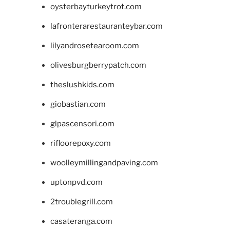
oysterbayturkeytrot.com
lafronterarestauranteybar.com
lilyandrosetearoom.com
olivesburgberrypatch.com
theslushkids.com
giobastian.com
glpascensori.com
rifloorepoxy.com
woolleymillingandpaving.com
uptonpvd.com
2troublegrill.com
casateranga.com