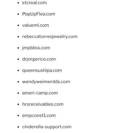
stcreal.com
PopUpFlea.com
valueml.com
rebeccatorresjewelry.com
jmpbliss.com
drjorgerico.com
queensushipa.com
wendyweimerdds.com
ameri-camp.com
hrsreceivables.com
empconst1.com
cinderella-support.com