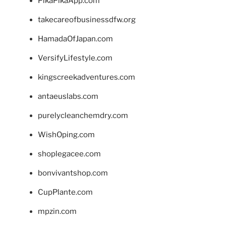
PikaPikaApp.com
takecareofbusinessdfw.org
HamadaOfJapan.com
VersifyLifestyle.com
kingscreekadventures.com
antaeuslabs.com
purelycleanchemdry.com
WishOping.com
shoplegacee.com
bonvivantshop.com
CupPlante.com
mpzin.com