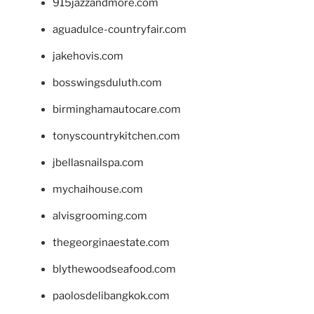
915jazzandmore.com
aguadulce-countryfair.com
jakehovis.com
bosswingsduluth.com
birminghamautocare.com
tonyscountrykitchen.com
jbellasnailspa.com
mychaihouse.com
alvisgrooming.com
thegeorginaestate.com
blythewoodseafood.com
paolosdelibangkok.com