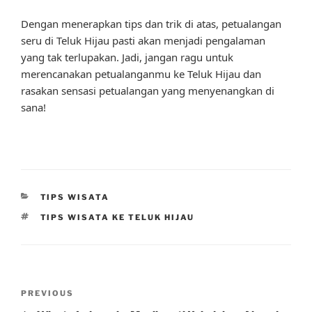
Dengan menerapkan tips dan trik di atas, petualangan
seru di Teluk Hijau pasti akan menjadi pengalaman
yang tak terlupakan. Jadi, jangan ragu untuk
merencanakan petualanganmu ke Teluk Hijau dan
rasakan sensasi petualangan yang menyenangkan di
sana!
CATEGORIES
TIPS WISATA
TAGS
TIPS WISATA KE TELUK HIJAU
Post
Previous
PREVIOUS
navigation
Post