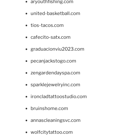
aryouthfishing.com
united-basketball.com
tios-tacos.com
cafecito-satx.com
graduacionviu2023.com
pecanjackstogo.com
zengardendayspa.com
sparklejewelryinc.com
ironcladtattoostudio.com
bruinshome.com
annascleaningsvc.com
wolfcitytattoo.com