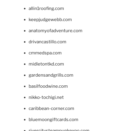
allin1roofing.com
keepjudgewebb.com
anatomyofadventure.com
drivancastillo.com
cmmedspa.com
midletontkd.com
gardensandgrills.com
basilfoodwine.com
nikko-tochigi.net
caribbean-corner.com
bluemoongiftcards.com
rivercitysteampunkexpo.com