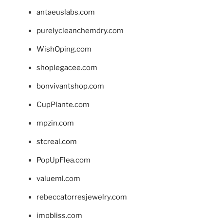
antaeuslabs.com
purelycleanchemdry.com
WishOping.com
shoplegacee.com
bonvivantshop.com
CupPlante.com
mpzin.com
stcreal.com
PopUpFlea.com
valueml.com
rebeccatorresjewelry.com
jmpbliss.com