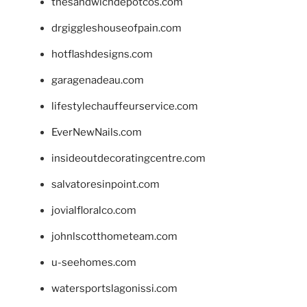
thesandwichdepotcos.com
drgiggleshouseofpain.com
hotflashdesigns.com
garagenadeau.com
lifestylechauffeurservice.com
EverNewNails.com
insideoutdecoratingcentre.com
salvatoresinpoint.com
jovialfloralco.com
johnlscotthometeam.com
u-seehomes.com
watersportslagonissi.com