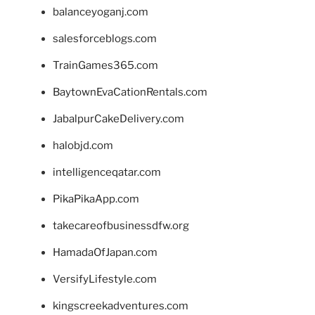
balanceyoganj.com
salesforceblogs.com
TrainGames365.com
BaytownEvaCationRentals.com
JabalpurCakeDelivery.com
halobjd.com
intelligenceqatar.com
PikaPikaApp.com
takecareofbusinessdfw.org
HamadaOfJapan.com
VersifyLifestyle.com
kingscreekadventures.com