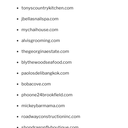
tonyscountrykitchen.com
jbellasnailspa.com
mychaihouse.com
alvisgrooming.com
thegeorginaestate.com
blythewoodseafood.com
paolosdelibangkok.com
bobacove.com
phoone24brookfield.com
mickeybarmama.com
roadwayconstructioninc.com
shopdragonflyboutique.com