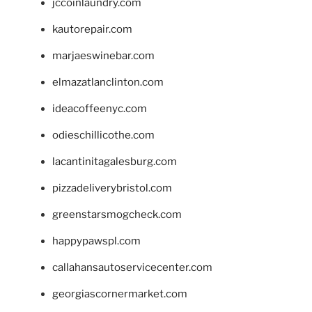
jccoinlaundry.com
kautorepair.com
marjaeswinebar.com
elmazatlanclinton.com
ideacoffeenyc.com
odieschillicothe.com
lacantinitagalesburg.com
pizzadeliverybristol.com
greenstarsmogcheck.com
happypawspl.com
callahansautoservicecenter.com
georgiascornermarket.com