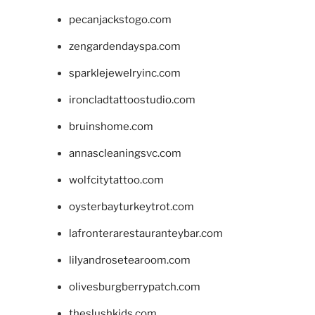
pecanjackstogo.com
zengardendayspa.com
sparklejewelryinc.com
ironcladtattoostudio.com
bruinshome.com
annascleaningsvc.com
wolfcitytattoo.com
oysterbayturkeytrot.com
lafronterarestauranteybar.com
lilyandrosetearoom.com
olivesburgberrypatch.com
theslushkids.com