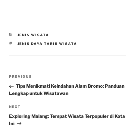
CATEGORIES
JENIS WISATA
TAGS
JENIS DAYA TARIK WISATA
Post
Previous
PREVIOUS
navigation
Post
Tips Menikmati Keindahan Alam Bromo: Panduan
Lengkap untuk Wisatawan
Next
NEXT
Post
Exploring Malang: Tempat Wisata Terpopuler di Kota
Ini