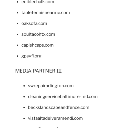
ediblechalk.com
tabletennisnearme.com
oaksofa.com
soultacohtx.com
capishcaps.com
gpsyfl.org
MEDIA PARTNER III
vwrepairarlington.com
cleaningservicebaltimore-md.com
beckslandscapeandfence.com
vistaaltadelveramendi.com