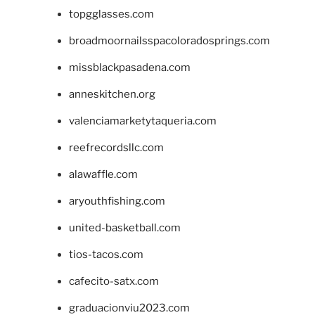
topgglasses.com
broadmoornailsspacoloradosprings.com
missblackpasadena.com
anneskitchen.org
valenciamarketytaqueria.com
reefrecordsllc.com
alawaffle.com
aryouthfishing.com
united-basketball.com
tios-tacos.com
cafecito-satx.com
graduacionviu2023.com