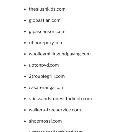
theslushkids.com
giobastian.com
glpascensori.com
rifloorepoxy.com
woolleymillingandpaving.com
uptonpvd.com
2troublegrill.com
casateranga.com
sticksandstonesstudiooh.com
walkers-treeservice.com
shopmossi.com