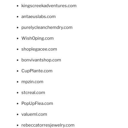
kingscreekadventures.com
antaeuslabs.com
purelycleanchemdry.com
WishOping.com
shoplegacee.com
bonvivantshop.com
CupPlante.com
mpzin.com
stcreal.com
PopUpFlea.com
valueml.com
rebeccatorresjewelry.com