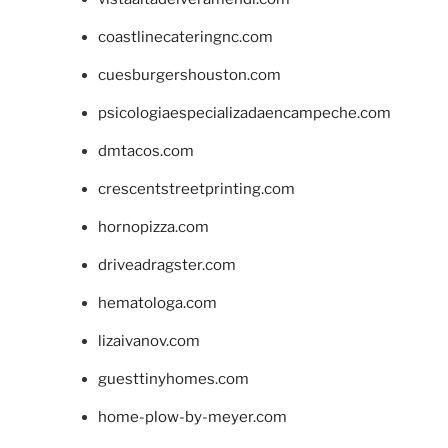
coastlinecateringnc.com
cuesburgershouston.com
psicologiaespecializadaencampeche.com
dmtacos.com
crescentstreetprinting.com
hornopizza.com
driveadragster.com
hematologa.com
lizaivanov.com
guesttinyhomes.com
home-plow-by-meyer.com