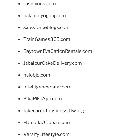
roselynns.com
balanceyoganj.com
salesforceblogs.com
TrainGames365.com
BaytownEvaCationRentals.com
JabalpurCakeDelivery.com
halobjd.com
intelligenceqatar.com
PikaPikaApp.com
takecareofbusinessdfw.org
HamadaOfJapan.com
VersifyLifestyle.com