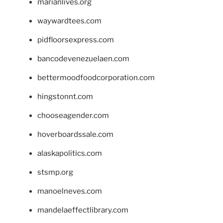
marianlives.org
waywardtees.com
pidfloorsexpress.com
bancodevenezuelaen.com
bettermoodfoodcorporation.com
hingstonnt.com
chooseagender.com
hoverboardssale.com
alaskapolitics.com
stsmp.org
manoelneves.com
mandelaeffectlibrary.com