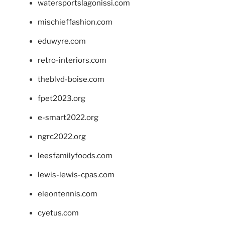
watersportslagonissi.com
mischieffashion.com
eduwyre.com
retro-interiors.com
theblvd-boise.com
fpet2023.org
e-smart2022.org
ngrc2022.org
leesfamilyfoods.com
lewis-lewis-cpas.com
eleontennis.com
cyetus.com