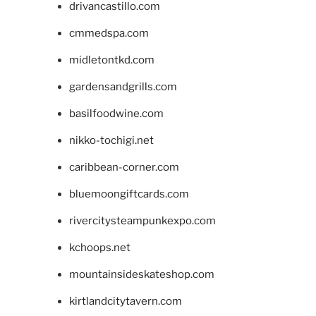
drivancastillo.com
cmmedspa.com
midletontkd.com
gardensandgrills.com
basilfoodwine.com
nikko-tochigi.net
caribbean-corner.com
bluemoongiftcards.com
rivercitysteampunkexpo.com
kchoops.net
mountainsideskateshop.com
kirtlandcitytavern.com