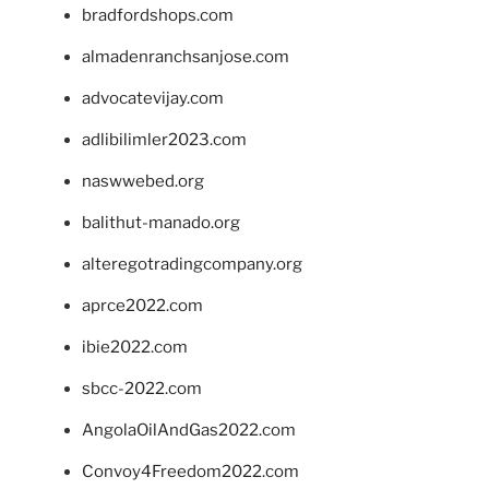
bradfordshops.com
almadenranchsanjose.com
advocatevijay.com
adlibilimler2023.com
naswwebed.org
balithut-manado.org
alteregotradingcompany.org
aprce2022.com
ibie2022.com
sbcc-2022.com
AngolaOilAndGas2022.com
Convoy4Freedom2022.com