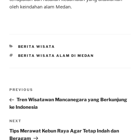
oleh keindahan alam Medan.
CATEGORIES
BERITA WISATA
TAGS
BERITA WISATA ALAM DI MEDAN
Post
Previous
PREVIOUS
navigation
Post
Tren Wisatawan Mancanegara yang Berkunjung
ke Indonesia
Next
NEXT
Post
Tips Merawat Kebun Raya Agar Tetap Indah dan
Beragam