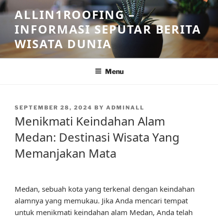
Skip
ALLIN1ROOFING –
to
INFORMASI SEPUTAR BERITA
content
WISATA DUNIA
Menu
POSTED
SEPTEMBER 28, 2024
BY
ADMINALL
ON
Menikmati Keindahan Alam
Medan: Destinasi Wisata Yang
Memanjakan Mata
Medan, sebuah kota yang terkenal dengan keindahan
alamnya yang memukau. Jika Anda mencari tempat
untuk menikmati keindahan alam Medan, Anda telah