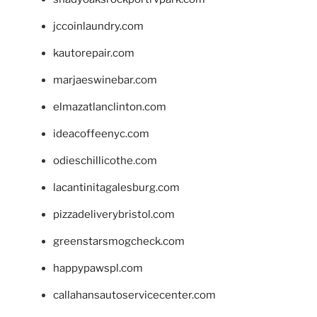
jccoinlaundry.com
kautorepair.com
marjaeswinebar.com
elmazatlanclinton.com
ideacoffeenyc.com
odieschillicothe.com
lacantinitagalesburg.com
pizzadeliverybristol.com
greenstarsmogcheck.com
happypawspl.com
callahansautoservicecenter.com