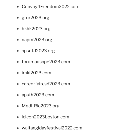
Convoy4Freedom2022.com
grur2023.org
hkhk2023.org
napm2023.org
apsdfd2023.org
forumausape2023.com
imkl2023.com
careerfaircsd2023.com
apsth2023.com
MedItRio2023.org
lcicon2023boston.com
waitangidayfestival2022.com