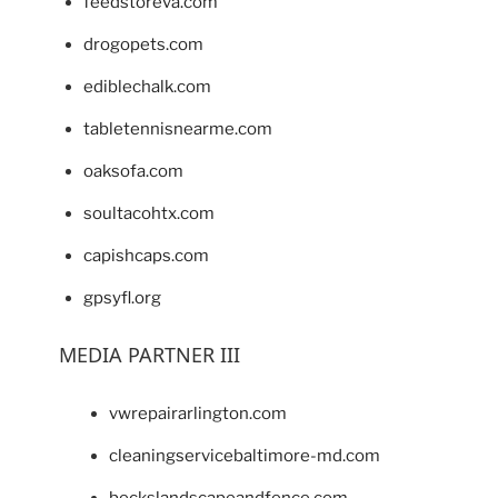
feedstoreva.com
drogopets.com
ediblechalk.com
tabletennisnearme.com
oaksofa.com
soultacohtx.com
capishcaps.com
gpsyfl.org
MEDIA PARTNER III
vwrepairarlington.com
cleaningservicebaltimore-md.com