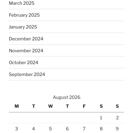
March 2025
February 2025
January 2025
December 2024
November 2024
October 2024
September 2024
August 2026
M
T
W
T
F
S
S
1
2
3
4
5
6
7
8
9