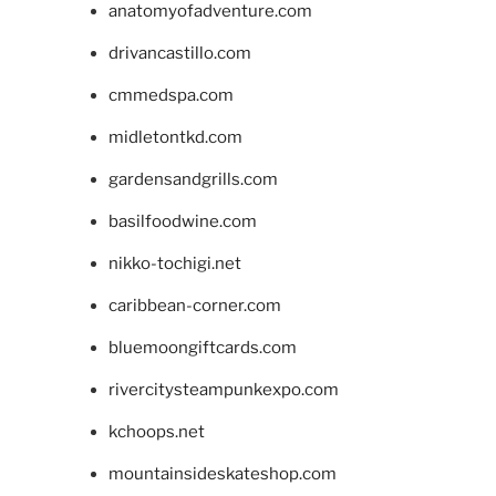
anatomyofadventure.com
drivancastillo.com
cmmedspa.com
midletontkd.com
gardensandgrills.com
basilfoodwine.com
nikko-tochigi.net
caribbean-corner.com
bluemoongiftcards.com
rivercitysteampunkexpo.com
kchoops.net
mountainsideskateshop.com