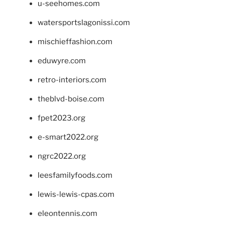
u-seehomes.com
watersportslagonissi.com
mischieffashion.com
eduwyre.com
retro-interiors.com
theblvd-boise.com
fpet2023.org
e-smart2022.org
ngrc2022.org
leesfamilyfoods.com
lewis-lewis-cpas.com
eleontennis.com