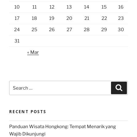
10
11
12
13
14
15
16
17
18
19
20
21
22
23
24
25
26
27
28
29
30
31
« Mar
Search
Search
for:
RECENT POSTS
Panduan Wisata Hongkong: Tempat Menarik yang
Wajib Dikunjungi