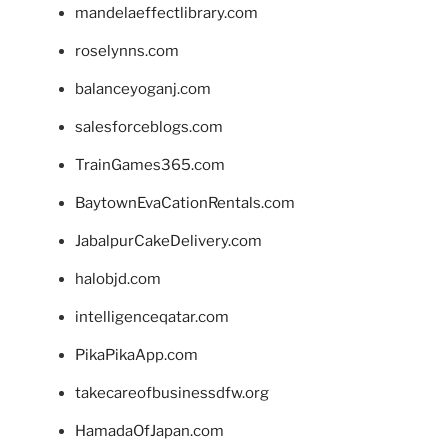
mandelaeffectlibrary.com
roselynns.com
balanceyoganj.com
salesforceblogs.com
TrainGames365.com
BaytownEvaCationRentals.com
JabalpurCakeDelivery.com
halobjd.com
intelligenceqatar.com
PikaPikaApp.com
takecareofbusinessdfw.org
HamadaOfJapan.com