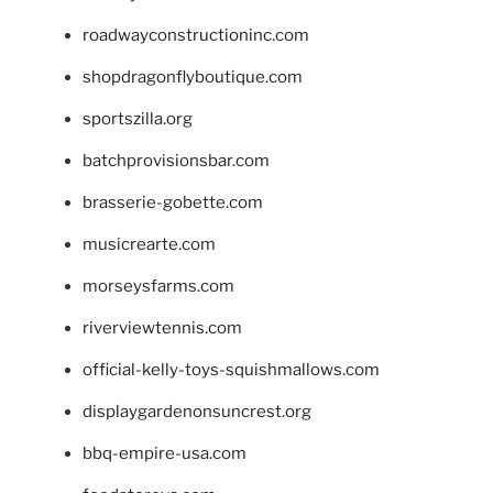
roadwayconstructioninc.com
shopdragonflyboutique.com
sportszilla.org
batchprovisionsbar.com
brasserie-gobette.com
musicrearte.com
morseysfarms.com
riverviewtennis.com
official-kelly-toys-squishmallows.com
displaygardenonsuncrest.org
bbq-empire-usa.com