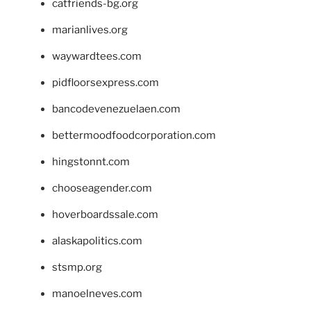
catfriends-bg.org
marianlives.org
waywardtees.com
pidfloorsexpress.com
bancodevenezuelaen.com
bettermoodfoodcorporation.com
hingstonnt.com
chooseagender.com
hoverboardssale.com
alaskapolitics.com
stsmp.org
manoelneves.com