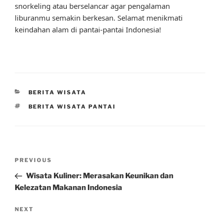
snorkeling atau berselancar agar pengalaman
liburanmu semakin berkesan. Selamat menikmati
keindahan alam di pantai-pantai Indonesia!
CATEGORIES
BERITA WISATA
TAGS
BERITA WISATA PANTAI
Post
Previous
PREVIOUS
navigation
Post
Wisata Kuliner: Merasakan Keunikan dan
Kelezatan Makanan Indonesia
Next
NEXT