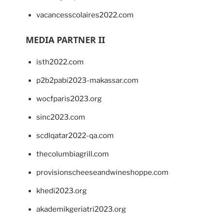
vacancesscolaires2022.com
MEDIA PARTNER II
isth2022.com
p2b2pabi2023-makassar.com
wocfparis2023.org
sinc2023.com
scdlqatar2022-qa.com
thecolumbiagrill.com
provisionscheeseandwineshoppe.com
khedi2023.org
akademikgeriatri2023.org