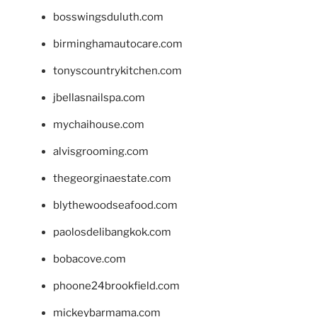
bosswingsduluth.com
birminghamautocare.com
tonyscountrykitchen.com
jbellasnailspa.com
mychaihouse.com
alvisgrooming.com
thegeorginaestate.com
blythewoodseafood.com
paolosdelibangkok.com
bobacove.com
phoone24brookfield.com
mickeybarmama.com