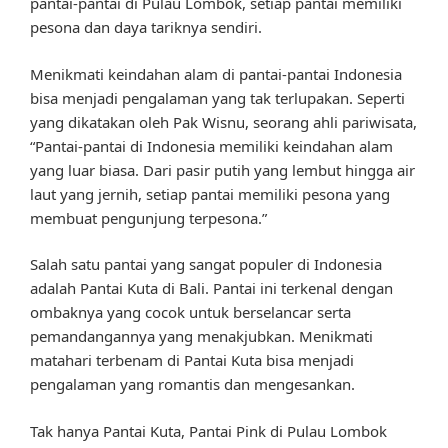
pantai-pantai di Pulau Lombok, setiap pantai memiliki
pesona dan daya tariknya sendiri.
Menikmati keindahan alam di pantai-pantai Indonesia
bisa menjadi pengalaman yang tak terlupakan. Seperti
yang dikatakan oleh Pak Wisnu, seorang ahli pariwisata,
“Pantai-pantai di Indonesia memiliki keindahan alam
yang luar biasa. Dari pasir putih yang lembut hingga air
laut yang jernih, setiap pantai memiliki pesona yang
membuat pengunjung terpesona.”
Salah satu pantai yang sangat populer di Indonesia
adalah Pantai Kuta di Bali. Pantai ini terkenal dengan
ombaknya yang cocok untuk berselancar serta
pemandangannya yang menakjubkan. Menikmati
matahari terbenam di Pantai Kuta bisa menjadi
pengalaman yang romantis dan mengesankan.
Tak hanya Pantai Kuta, Pantai Pink di Pulau Lombok