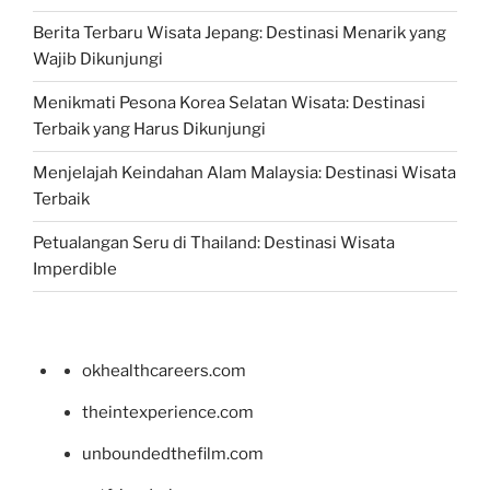
Berita Terbaru Wisata Jepang: Destinasi Menarik yang
Wajib Dikunjungi
Menikmati Pesona Korea Selatan Wisata: Destinasi
Terbaik yang Harus Dikunjungi
Menjelajah Keindahan Alam Malaysia: Destinasi Wisata
Terbaik
Petualangan Seru di Thailand: Destinasi Wisata
Imperdible
okhealthcareers.com
theintexperience.com
unboundedthefilm.com