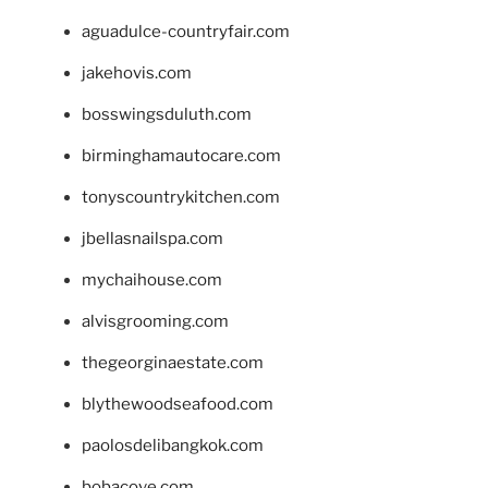
aguadulce-countryfair.com
jakehovis.com
bosswingsduluth.com
birminghamautocare.com
tonyscountrykitchen.com
jbellasnailspa.com
mychaihouse.com
alvisgrooming.com
thegeorginaestate.com
blythewoodseafood.com
paolosdelibangkok.com
bobacove.com