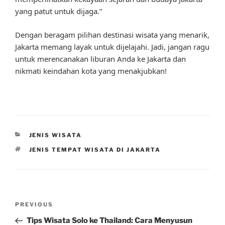
yang patut untuk dijaga.”
Dengan beragam pilihan destinasi wisata yang menarik,
Jakarta memang layak untuk dijelajahi. Jadi, jangan ragu
untuk merencanakan liburan Anda ke Jakarta dan
nikmati keindahan kota yang menakjubkan!
CATEGORIES
JENIS WISATA
TAGS
JENIS TEMPAT WISATA DI JAKARTA
Post
Previous
PREVIOUS
navigation
Post
Tips Wisata Solo ke Thailand: Cara Menyusun