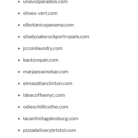
unavozparadios.com
shoes-vert.com
elbotanicopanama.com
shadyoaksrockportrvpark.com
jccoinlaundry.com
kautorepair.com
marjaeswinebar.com
elmazatlanclinton.com
ideacoffeenyc.com
odieschillicothe.com
lacantinitagalesburg.com
pizzadeliverybristol.com