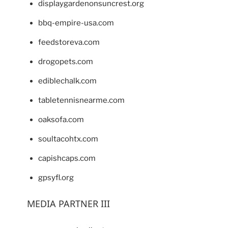
displaygardenonsuncrest.org
bbq-empire-usa.com
feedstoreva.com
drogopets.com
ediblechalk.com
tabletennisnearme.com
oaksofa.com
soultacohtx.com
capishcaps.com
gpsyfl.org
MEDIA PARTNER III