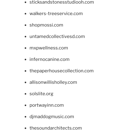
sticksandstonesstudiooh.com
walkers-treeservice.com
shopmossi.com
untamedcollectivesd.com
mxpwellness.com
infernocanine.com
thepaperhousecollection.com
allisonwillisholley.com
solslite.org
portwayinn.com
djmaddogmusic.com
thesoundarchitects.com