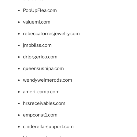
PopUpFlea.com
valueml.com
rebeccatorresjewelry.com
jmpbliss.com
drjorgerico.com
queensushipa.com
wendyweimerdds.com
ameri-camp.com
hrsreceivables.com
empconst1.com
cinderella-support.com