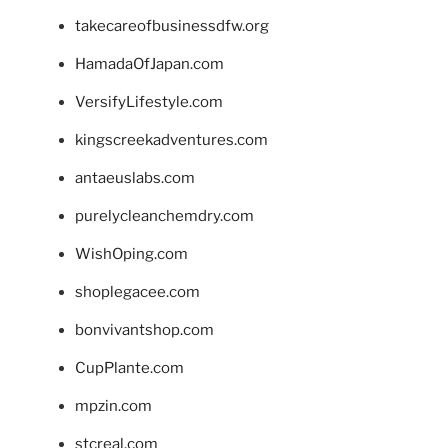
takecareofbusinessdfw.org
HamadaOfJapan.com
VersifyLifestyle.com
kingscreekadventures.com
antaeuslabs.com
purelycleanchemdry.com
WishOping.com
shoplegacee.com
bonvivantshop.com
CupPlante.com
mpzin.com
stcreal.com