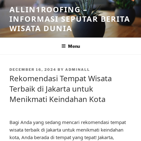
Skip
ALLIN1ROOFING –
to
INFORMASI SEPUTAR BERITA
content
WISATA DUNIA
Menu
POSTED
DECEMBER 16, 2024
BY
ADMINALL
ON
Rekomendasi Tempat Wisata
Terbaik di Jakarta untuk
Menikmati Keindahan Kota
Bagi Anda yang sedang mencari rekomendasi tempat
wisata terbaik di Jakarta untuk menikmati keindahan
kota, Anda berada di tempat yang tepat! Jakarta,