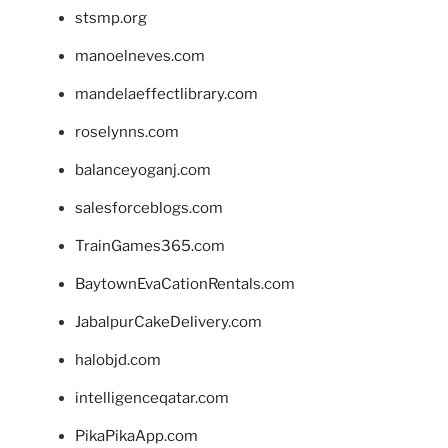
stsmp.org
manoelneves.com
mandelaeffectlibrary.com
roselynns.com
balanceyoganj.com
salesforceblogs.com
TrainGames365.com
BaytownEvaCationRentals.com
JabalpurCakeDelivery.com
halobjd.com
intelligenceqatar.com
PikaPikaApp.com