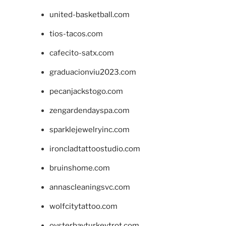
united-basketball.com
tios-tacos.com
cafecito-satx.com
graduacionviu2023.com
pecanjackstogo.com
zengardendayspa.com
sparklejewelryinc.com
ironcladtattoostudio.com
bruinshome.com
annascleaningsvc.com
wolfcitytattoo.com
oysterbayturkeytrot.com