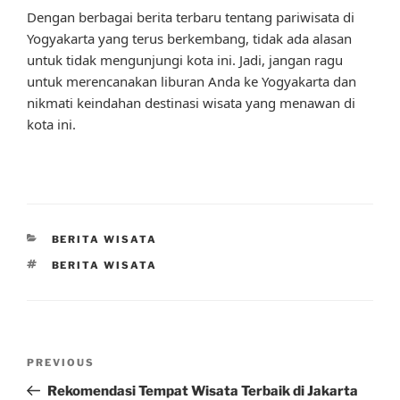
Dengan berbagai berita terbaru tentang pariwisata di
Yogyakarta yang terus berkembang, tidak ada alasan
untuk tidak mengunjungi kota ini. Jadi, jangan ragu
untuk merencanakan liburan Anda ke Yogyakarta dan
nikmati keindahan destinasi wisata yang menawan di
kota ini.
CATEGORIES
BERITA WISATA
TAGS
BERITA WISATA
Post
Previous
PREVIOUS
navigation
Post
Rekomendasi Tempat Wisata Terbaik di Jakarta