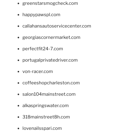
greenstarsmogcheck.com
happypawspl.com
callahansautoservicecenter.com
georgiascornermarket.com
perfectfit24-7.com
portugalprivatedriver.com
von-racer.com
coffeeshopcharleston.com
salon104mainstreet.com
alkaspringswater.com
318mainstreet8h.com
lovenailsspari.com