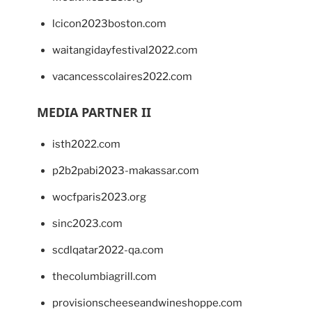
lcicon2023boston.com
waitangidayfestival2022.com
vacancesscolaires2022.com
MEDIA PARTNER II
isth2022.com
p2b2pabi2023-makassar.com
wocfparis2023.org
sinc2023.com
scdlqatar2022-qa.com
thecolumbiagrill.com
provisionscheeseandwineshoppe.com