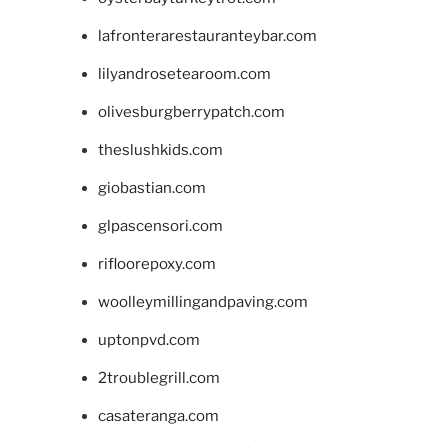
lafronterarestauranteybar.com
lilyandrosetearoom.com
olivesburgberrypatch.com
theslushkids.com
giobastian.com
glpascensori.com
rifloorepoxy.com
woolleymillingandpaving.com
uptonpvd.com
2troublegrill.com
casateranga.com