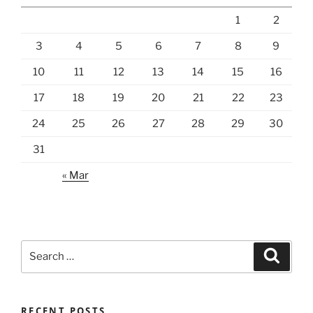
1
2
3
4
5
6
7
8
9
10
11
12
13
14
15
16
17
18
19
20
21
22
23
24
25
26
27
28
29
30
31
« Mar
Search
Search
for:
RECENT POSTS