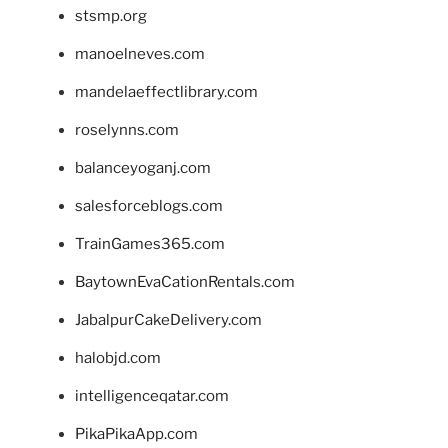
stsmp.org
manoelneves.com
mandelaeffectlibrary.com
roselynns.com
balanceyoganj.com
salesforceblogs.com
TrainGames365.com
BaytownEvaCationRentals.com
JabalpurCakeDelivery.com
halobjd.com
intelligenceqatar.com
PikaPikaApp.com