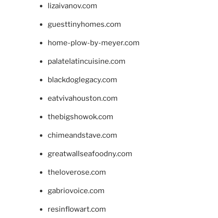
lizaivanov.com
guesttinyhomes.com
home-plow-by-meyer.com
palatelatincuisine.com
blackdoglegacy.com
eatvivahouston.com
thebigshowok.com
chimeandstave.com
greatwallseafoodny.com
theloverose.com
gabriovoice.com
resinflowart.com