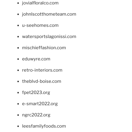
jovialfloralco.com
johnlscotthometeam.com
u-seehomes.com
watersportslagonissi.com
mischieffashion.com
eduwyre.com
retro-interiors.com
theblvd-boise.com
fpet2023.org
e-smart2022.org
ngrc2022.org
leesfamilyfoods.com