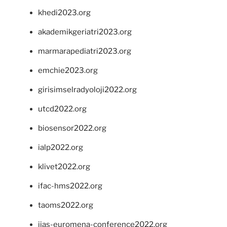
khedi2023.org
akademikgeriatri2023.org
marmarapediatri2023.org
emchie2023.org
girisimselradyoloji2022.org
utcd2022.org
biosensor2022.org
ialp2022.org
klivet2022.org
ifac-hms2022.org
taoms2022.org
iias-euromena-conference2022.org