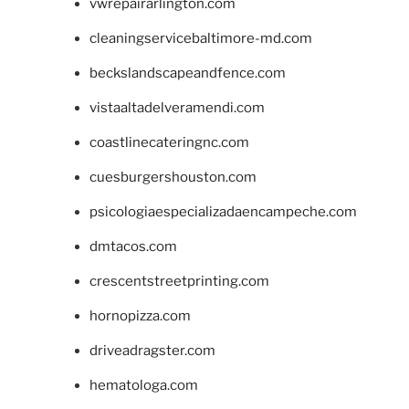
vwrepairarlington.com
cleaningservicebaltimore-md.com
beckslandscapeandfence.com
vistaaltadelveramendi.com
coastlinecateringnc.com
cuesburgershouston.com
psicologiaespecializadaencampeche.com
dmtacos.com
crescentstreetprinting.com
hornopizza.com
driveadragster.com
hematologa.com