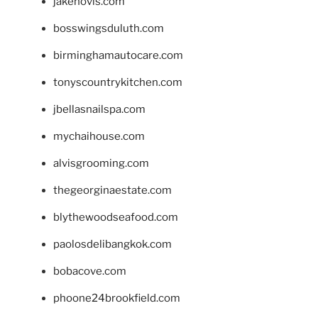
jakehovis.com
bosswingsduluth.com
birminghamautocare.com
tonyscountrykitchen.com
jbellasnailspa.com
mychaihouse.com
alvisgrooming.com
thegeorginaestate.com
blythewoodseafood.com
paolosdelibangkok.com
bobacove.com
phoone24brookfield.com