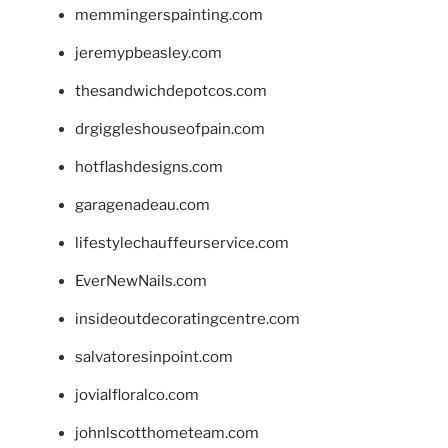
memmingerspainting.com
jeremypbeasley.com
thesandwichdepotcos.com
drgiggleshouseofpain.com
hotflashdesigns.com
garagenadeau.com
lifestylechauffeurservice.com
EverNewNails.com
insideoutdecoratingcentre.com
salvatoresinpoint.com
jovialfloralco.com
johnlscotthometeam.com