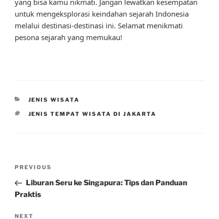
yang bisa kamu nikmati. Jangan lewatkan kesempatan
untuk mengeksplorasi keindahan sejarah Indonesia
melalui destinasi-destinasi ini. Selamat menikmati
pesona sejarah yang memukau!
CATEGORIES
JENIS WISATA
TAGS
JENIS TEMPAT WISATA DI JAKARTA
Post
Previous
PREVIOUS
navigation
Post
Liburan Seru ke Singapura: Tips dan Panduan
Praktis
Next
NEXT