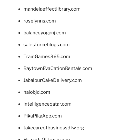
mandelaeffectlibrary.com
roselynns.com
balanceyoganj.com
salesforceblogs.com
TrainGames365.com
BaytownEvaCationRentals.com
JabalpurCakeDelivery.com
halobjd.com
intelligenceqatar.com
PikaPikaApp.com
takecareofbusinessdfw.org
HamadaOfJapan.com