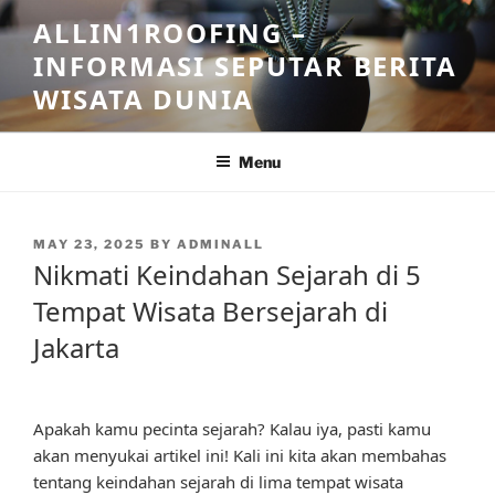
Skip
ALLIN1ROOFING –
to
INFORMASI SEPUTAR BERITA
content
WISATA DUNIA
Menu
POSTED
MAY 23, 2025
BY
ADMINALL
ON
Nikmati Keindahan Sejarah di 5
Tempat Wisata Bersejarah di
Jakarta
Apakah kamu pecinta sejarah? Kalau iya, pasti kamu
akan menyukai artikel ini! Kali ini kita akan membahas
tentang keindahan sejarah di lima tempat wisata