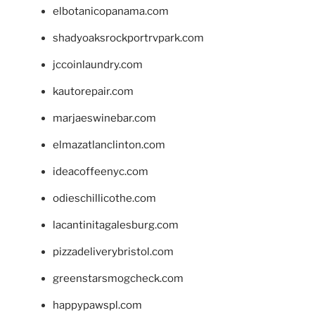
elbotanicopanama.com
shadyoaksrockportrvpark.com
jccoinlaundry.com
kautorepair.com
marjaeswinebar.com
elmazatlanclinton.com
ideacoffeenyc.com
odieschillicothe.com
lacantinitagalesburg.com
pizzadeliverybristol.com
greenstarsmogcheck.com
happypawspl.com