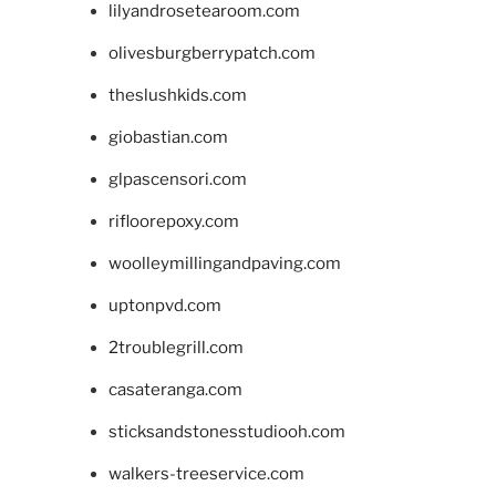
lilyandrosetearoom.com
olivesburgberrypatch.com
theslushkids.com
giobastian.com
glpascensori.com
rifloorepoxy.com
woolleymillingandpaving.com
uptonpvd.com
2troublegrill.com
casateranga.com
sticksandstonesstudiooh.com
walkers-treeservice.com