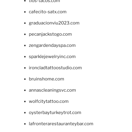
tios-tacos.com
cafecito-satx.com
graduacionviu2023.com
pecanjackstogo.com
zengardendayspa.com
sparklejewelryinc.com
ironcladtattoostudio.com
bruinshome.com
annascleaningsvc.com
wolfcitytattoo.com
oysterbayturkeytrot.com
lafronterarestauranteybar.com