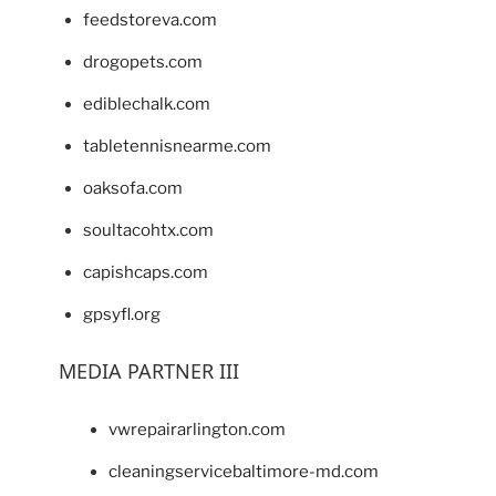
feedstoreva.com
drogopets.com
ediblechalk.com
tabletennisnearme.com
oaksofa.com
soultacohtx.com
capishcaps.com
gpsyfl.org
MEDIA PARTNER III
vwrepairarlington.com
cleaningservicebaltimore-md.com