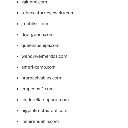
valueml.com
rebeccatorresjewelry.com
jmpbliss.com
drjorgerico.com
queensushipa.com
wendyweimerdds.com
ameri-camp.com
hrsreceivables.com
empconst1.com
cinderella-support.com
bigpinkrestaurant.com
inspirehuahin.com