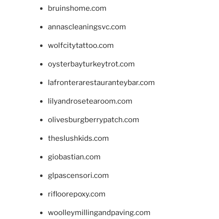
bruinshome.com
annascleaningsvc.com
wolfcitytattoo.com
oysterbayturkeytrot.com
lafronterarestauranteybar.com
lilyandrosetearoom.com
olivesburgberrypatch.com
theslushkids.com
giobastian.com
glpascensori.com
rifloorepoxy.com
woolleymillingandpaving.com