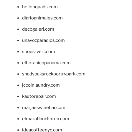
hellonquads.com
diarioanimales.com
decogaleri.com
unavozparadios.com
shoes-vert.com
elbotanicopanama.com
shadyoaksrockportrvpark.com
jccoinlaundry.com
kautorepair.com
marjaeswinebar.com
elmazatlanclinton.com
ideacoffeenyc.com