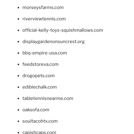
morseysfarms.com
riverviewtennis.com
official-kelly-toys-squishmallows.com
displaygardenonsuncrest.org
bbq-empire-usa.com
feedstoreva.com
drogopets.com
ediblechalk.com
tabletennisnearme.com
oaksofa.com
soultacohtx.com
capishcaps.com