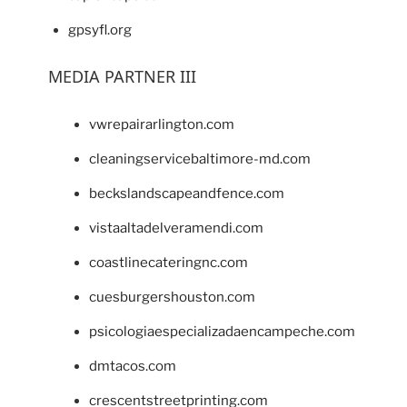
gpsyfl.org
MEDIA PARTNER III
vwrepairarlington.com
cleaningservicebaltimore-md.com
beckslandscapeandfence.com
vistaaltadelveramendi.com
coastlinecateringnc.com
cuesburgershouston.com
psicologiaespecializadaencampeche.com
dmtacos.com
crescentstreetprinting.com