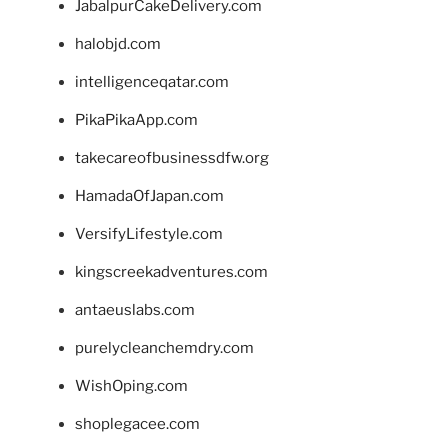
JabalpurCakeDelivery.com
halobjd.com
intelligenceqatar.com
PikaPikaApp.com
takecareofbusinessdfw.org
HamadaOfJapan.com
VersifyLifestyle.com
kingscreekadventures.com
antaeuslabs.com
purelycleanchemdry.com
WishOping.com
shoplegacee.com