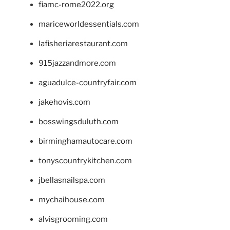
fiamc-rome2022.org
mariceworldessentials.com
lafisheriarestaurant.com
915jazzandmore.com
aguadulce-countryfair.com
jakehovis.com
bosswingsduluth.com
birminghamautocare.com
tonyscountrykitchen.com
jbellasnailspa.com
mychaihouse.com
alvisgrooming.com