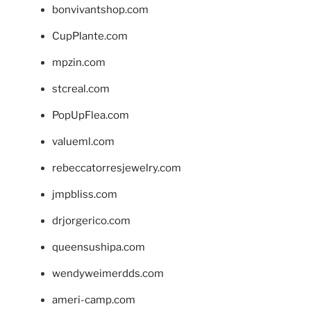
bonvivantshop.com
CupPlante.com
mpzin.com
stcreal.com
PopUpFlea.com
valueml.com
rebeccatorresjewelry.com
jmpbliss.com
drjorgerico.com
queensushipa.com
wendyweimerdds.com
ameri-camp.com