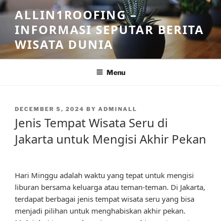
Skip
ALLIN1ROOFING –
to
INFORMASI SEPUTAR BERITA
content
WISATA DUNIA
Menu
POSTED
DECEMBER 5, 2024
BY
ADMINALL
ON
Jenis Tempat Wisata Seru di
Jakarta untuk Mengisi Akhir Pekan
Hari Minggu adalah waktu yang tepat untuk mengisi
liburan bersama keluarga atau teman-teman. Di Jakarta,
terdapat berbagai jenis tempat wisata seru yang bisa
menjadi pilihan untuk menghabiskan akhir pekan.