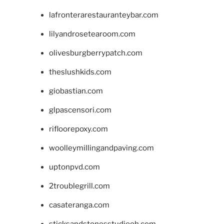
lafronterarestauranteybar.com
lilyandrosetearoom.com
olivesburgberrypatch.com
theslushkids.com
giobastian.com
glpascensori.com
rifloorepoxy.com
woolleymillingandpaving.com
uptonpvd.com
2troublegrill.com
casateranga.com
sticksandstonesstudiooh.com