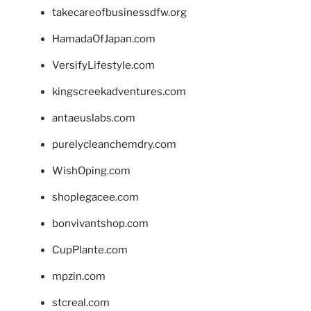
takecareofbusinessdfw.org
HamadaOfJapan.com
VersifyLifestyle.com
kingscreekadventures.com
antaeuslabs.com
purelycleanchemdry.com
WishOping.com
shoplegacee.com
bonvivantshop.com
CupPlante.com
mpzin.com
stcreal.com