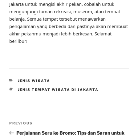
Jakarta untuk mengisi akhir pekan, cobalah untuk
mengunjungi taman rekreasi, museum, atau tempat
belanja. Semua tempat tersebut menawarkan
pengalaman yang berbeda dan pastinya akan membuat
akhir pekanmu menjadi lebih berkesan. Selamat
berlibur!
CATEGORIES
JENIS WISATA
TAGS
JENIS TEMPAT WISATA DI JAKARTA
Post
Previous
PREVIOUS
navigation
Post
Perjalanan Seru ke Bromo: Tips dan Saran untuk