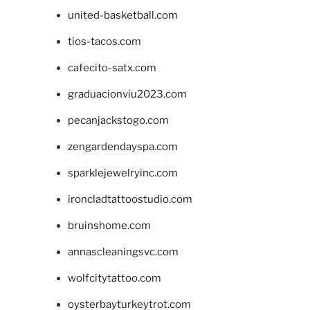
united-basketball.com
tios-tacos.com
cafecito-satx.com
graduacionviu2023.com
pecanjackstogo.com
zengardendayspa.com
sparklejewelryinc.com
ironcladtattoostudio.com
bruinshome.com
annascleaningsvc.com
wolfcitytattoo.com
oysterbayturkeytrot.com