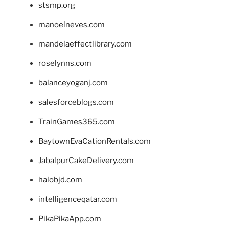
stsmp.org
manoelneves.com
mandelaeffectlibrary.com
roselynns.com
balanceyoganj.com
salesforceblogs.com
TrainGames365.com
BaytownEvaCationRentals.com
JabalpurCakeDelivery.com
halobjd.com
intelligenceqatar.com
PikaPikaApp.com