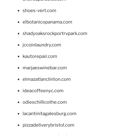
shoes-vert.com
elbotanicopanama.com
shadyoaksrockportrvpark.com
jccoinlaundry.com
kautorepair.com
marjaeswinebar.com
elmazatlanclinton.com
ideacoffeenyc.com
odieschillicothe.com
lacantinitagalesburg.com
pizzadeliverybristol.com