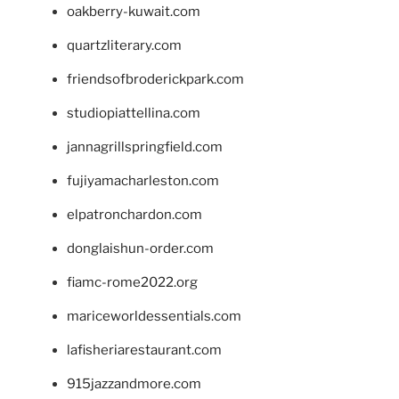
oakberry-kuwait.com
quartzliterary.com
friendsofbroderickpark.com
studiopiattellina.com
jannagrillspringfield.com
fujiyamacharleston.com
elpatronchardon.com
donglaishun-order.com
fiamc-rome2022.org
mariceworldessentials.com
lafisheriarestaurant.com
915jazzandmore.com