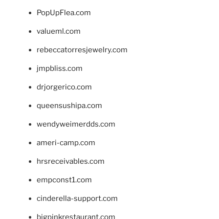
PopUpFlea.com
valueml.com
rebeccatorresjewelry.com
jmpbliss.com
drjorgerico.com
queensushipa.com
wendyweimerdds.com
ameri-camp.com
hrsreceivables.com
empconst1.com
cinderella-support.com
bigpinkrestaurant.com