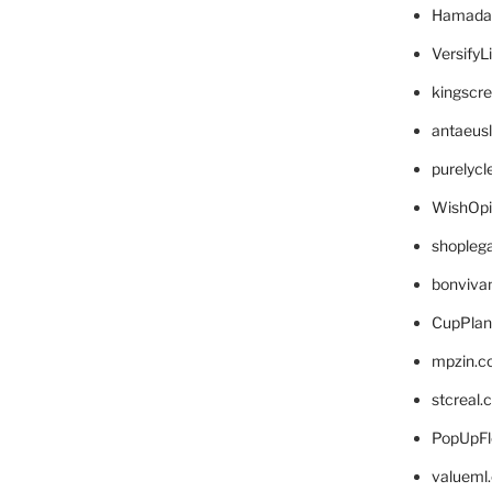
Hamada
VersifyL
kingscr
antaeus
purelyc
WishOp
shopleg
bonviva
CupPlan
mpzin.c
stcreal.
PopUpFl
valueml