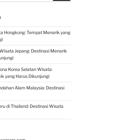
S
a Hongkong: Tempat Menarik yang
gi
 Wisata Jepang: Destinasi Menarik
unjungi
ona Korea Selatan Wisata:
aik yang Harus Dikunjungi
ndahan Alam Malaysia: Destinasi
ru di Thailand: Destinasi Wisata
hcareers.com