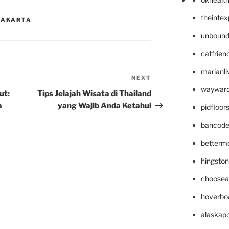
theinte
 JAKARTA
unbound
catfrien
marianli
NEXT
Next
wayward
Post
ut:
Tips Jelajah Wisata di Thailand
a
yang Wajib Anda Ketahui
pidfloo
bancode
betterm
hingsto
choosea
hoverbo
alaskapo