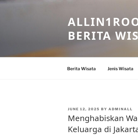
Skip
to
ALLIN1ROO
content
BERITA WI
Berita Wisata
Jenis Wisata
POSTED
JUNE 12, 2025
BY
ADMINALL
ON
Menghabiskan Wak
Keluarga di Jakart