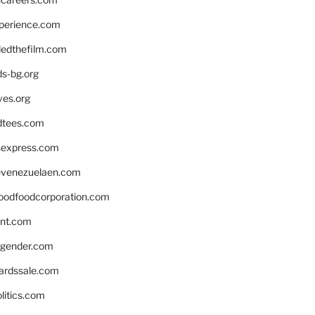
xperience.com
edthefilm.com
ds-bg.org
ves.org
tees.com
rsexpress.com
venezuelaen.com
oodfoodcorporation.com
nnt.com
gender.com
ardssale.com
litics.com