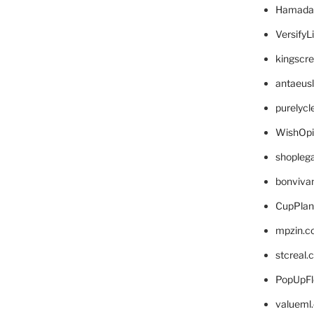
Hamada
VersifyL
kingscr
antaeus
purelyc
WishOp
shopleg
bonviva
CupPlan
mpzin.c
stcreal.
PopUpFl
valueml