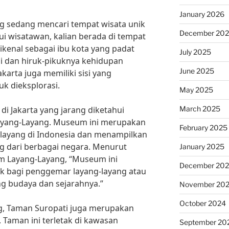
January 2026
ang sedang mencari tempat wisata unik
December 20
hui wisatawan, kalian berada di tempat
ikenal sebagai ibu kota yang padat
July 2025
 dan hiruk-pikuknya kehidupan
June 2025
karta juga memiliki sisi yang
k dieksplorasi.
May 2025
March 2025
di Jakarta yang jarang diketahui
yang-Layang. Museum ini merupakan
February 2025
layang di Indonesia dan menampilkan
g dari berbagai negara. Menurut
January 2025
m Layang-Layang, “Museum ini
December 20
 bagi penggemar layang-layang atau
ang budaya dan sejarahnya.”
November 20
October 2024
g, Taman Suropati juga merupakan
 Taman ini terletak di kawasan
September 20