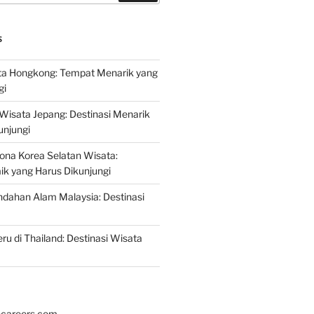
S
a Hongkong: Tempat Menarik yang
gi
 Wisata Jepang: Destinasi Menarik
unjungi
ona Korea Selatan Wisata:
aik yang Harus Dikunjungi
ndahan Alam Malaysia: Destinasi
ru di Thailand: Destinasi Wisata
hcareers.com