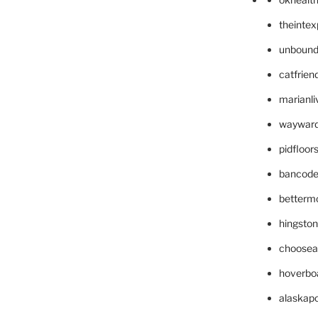
theinte
unbound
catfrien
marianli
wayward
pidfloo
bancode
betterm
hingsto
choosea
hoverbo
alaskapo