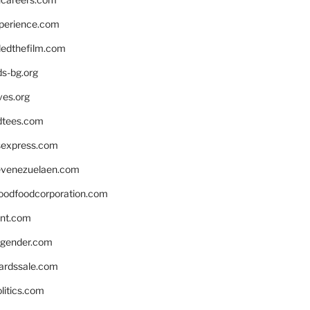
xperience.com
edthefilm.com
ds-bg.org
ves.org
tees.com
rsexpress.com
venezuelaen.com
oodfoodcorporation.com
nnt.com
gender.com
ardssale.com
litics.com