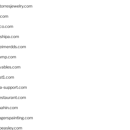
torresjewelry.com
s.com
ico.com
shipa.com
eimerdds.com
camp.com
ivables.com
st1.com
la-support.com
estaurant.com
uahin.com
erspainting.com
beasley.com