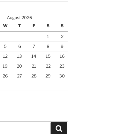
August 2026
W
T
F
S
S
1
2
5
6
7
8
9
12
13
14
15
16
19
20
21
22
23
26
27
28
29
30
Search