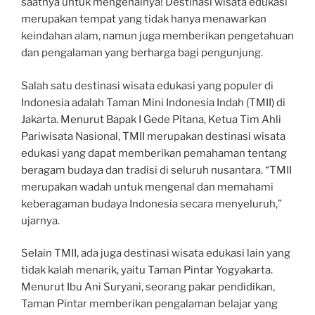
saatnya untuk mengenalnya! Destinasi wisata edukasi
merupakan tempat yang tidak hanya menawarkan
keindahan alam, namun juga memberikan pengetahuan
dan pengalaman yang berharga bagi pengunjung.
Salah satu destinasi wisata edukasi yang populer di
Indonesia adalah Taman Mini Indonesia Indah (TMII) di
Jakarta. Menurut Bapak I Gede Pitana, Ketua Tim Ahli
Pariwisata Nasional, TMII merupakan destinasi wisata
edukasi yang dapat memberikan pemahaman tentang
beragam budaya dan tradisi di seluruh nusantara. “TMII
merupakan wadah untuk mengenal dan memahami
keberagaman budaya Indonesia secara menyeluruh,”
ujarnya.
Selain TMII, ada juga destinasi wisata edukasi lain yang
tidak kalah menarik, yaitu Taman Pintar Yogyakarta.
Menurut Ibu Ani Suryani, seorang pakar pendidikan,
Taman Pintar memberikan pengalaman belajar yang