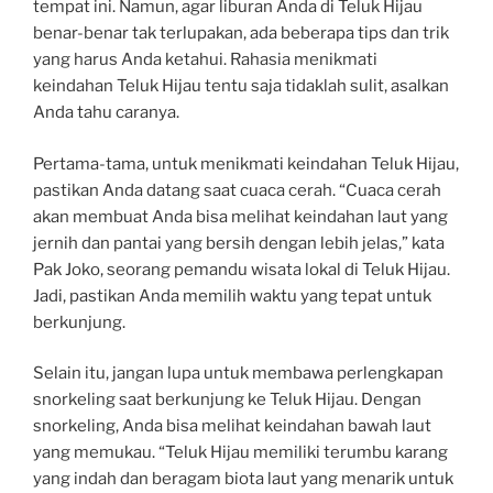
tempat ini. Namun, agar liburan Anda di Teluk Hijau
benar-benar tak terlupakan, ada beberapa tips dan trik
yang harus Anda ketahui. Rahasia menikmati
keindahan Teluk Hijau tentu saja tidaklah sulit, asalkan
Anda tahu caranya.
Pertama-tama, untuk menikmati keindahan Teluk Hijau,
pastikan Anda datang saat cuaca cerah. “Cuaca cerah
akan membuat Anda bisa melihat keindahan laut yang
jernih dan pantai yang bersih dengan lebih jelas,” kata
Pak Joko, seorang pemandu wisata lokal di Teluk Hijau.
Jadi, pastikan Anda memilih waktu yang tepat untuk
berkunjung.
Selain itu, jangan lupa untuk membawa perlengkapan
snorkeling saat berkunjung ke Teluk Hijau. Dengan
snorkeling, Anda bisa melihat keindahan bawah laut
yang memukau. “Teluk Hijau memiliki terumbu karang
yang indah dan beragam biota laut yang menarik untuk