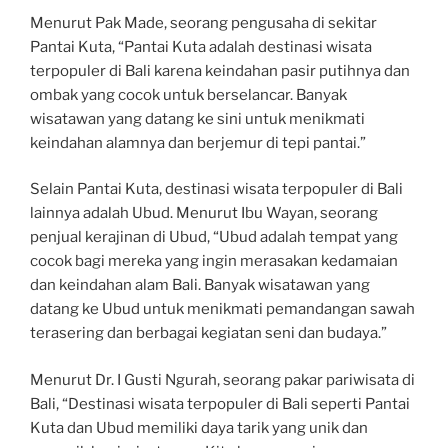
Menurut Pak Made, seorang pengusaha di sekitar
Pantai Kuta, “Pantai Kuta adalah destinasi wisata
terpopuler di Bali karena keindahan pasir putihnya dan
ombak yang cocok untuk berselancar. Banyak
wisatawan yang datang ke sini untuk menikmati
keindahan alamnya dan berjemur di tepi pantai.”
Selain Pantai Kuta, destinasi wisata terpopuler di Bali
lainnya adalah Ubud. Menurut Ibu Wayan, seorang
penjual kerajinan di Ubud, “Ubud adalah tempat yang
cocok bagi mereka yang ingin merasakan kedamaian
dan keindahan alam Bali. Banyak wisatawan yang
datang ke Ubud untuk menikmati pemandangan sawah
terasering dan berbagai kegiatan seni dan budaya.”
Menurut Dr. I Gusti Ngurah, seorang pakar pariwisata di
Bali, “Destinasi wisata terpopuler di Bali seperti Pantai
Kuta dan Ubud memiliki daya tarik yang unik dan