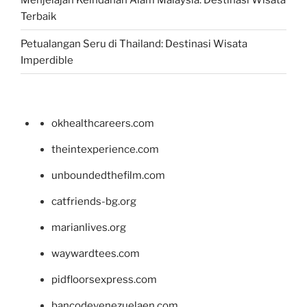
Terbaik
Petualangan Seru di Thailand: Destinasi Wisata
Imperdible
okhealthcareers.com
theintexperience.com
unboundedthefilm.com
catfriends-bg.org
marianlives.org
waywardtees.com
pidfloorsexpress.com
bancodevenezuelaen.com