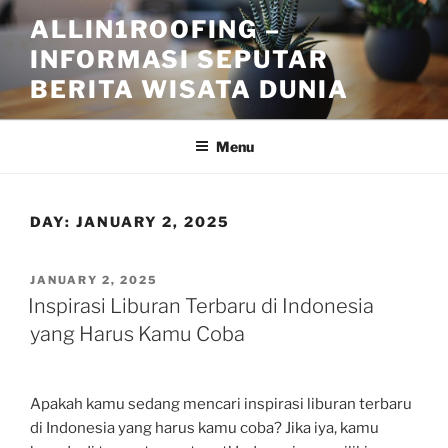
Skip
ALLIN1ROOFING –
to
INFORMASI SEPUTAR
content
BERITA WISATA DUNIA
Menu
DAY:
JANUARY 2, 2025
POSTED
JANUARY 2, 2025
ON
Inspirasi Liburan Terbaru di Indonesia
yang Harus Kamu Coba
Apakah kamu sedang mencari inspirasi liburan terbaru
di Indonesia yang harus kamu coba? Jika iya, kamu