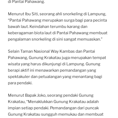
di Pantai Pahawang.
Menurut Ibu Siti, seorang ahli snorkeling di Lampung,
“Pantai Pahawang merupakan surga bagi para pecinta
bawah laut. Keindahan terumbu karang dan
keberagaman biota laut di Pantai Pahawang membuat
pengalaman snorkeling di sini sangat memuaskan.”
Selain Taman Nasional Way Kambas dan Pantai
Pahawang, Gunung Krakatau juga merupakan tempat
wisata yang harus dikunjungi di Lampung. Gunung
berapi aktif ini menawarkan pemandangan yang
spektakuler dan petualangan yang menantang bagi
para pendaki.
Menurut Bapak Joko, seorang pendaki Gunung
Krakatau, “Menaklukkan Gunung Krakatau adalah
impian setiap pendaki. Pemandangan dari puncak
Gunung Krakatau sungguh memukau dan membuat