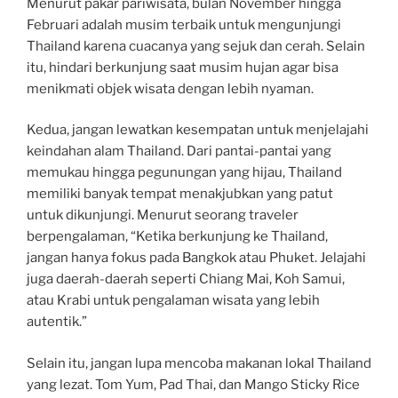
Menurut pakar pariwisata, bulan November hingga
Februari adalah musim terbaik untuk mengunjungi
Thailand karena cuacanya yang sejuk dan cerah. Selain
itu, hindari berkunjung saat musim hujan agar bisa
menikmati objek wisata dengan lebih nyaman.
Kedua, jangan lewatkan kesempatan untuk menjelajahi
keindahan alam Thailand. Dari pantai-pantai yang
memukau hingga pegunungan yang hijau, Thailand
memiliki banyak tempat menakjubkan yang patut
untuk dikunjungi. Menurut seorang traveler
berpengalaman, “Ketika berkunjung ke Thailand,
jangan hanya fokus pada Bangkok atau Phuket. Jelajahi
juga daerah-daerah seperti Chiang Mai, Koh Samui,
atau Krabi untuk pengalaman wisata yang lebih
autentik.”
Selain itu, jangan lupa mencoba makanan lokal Thailand
yang lezat. Tom Yum, Pad Thai, dan Mango Sticky Rice