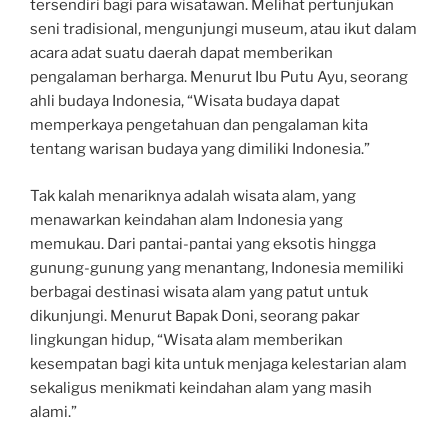
tersendiri bagi para wisatawan. Melihat pertunjukan
seni tradisional, mengunjungi museum, atau ikut dalam
acara adat suatu daerah dapat memberikan
pengalaman berharga. Menurut Ibu Putu Ayu, seorang
ahli budaya Indonesia, “Wisata budaya dapat
memperkaya pengetahuan dan pengalaman kita
tentang warisan budaya yang dimiliki Indonesia.”
Tak kalah menariknya adalah wisata alam, yang
menawarkan keindahan alam Indonesia yang
memukau. Dari pantai-pantai yang eksotis hingga
gunung-gunung yang menantang, Indonesia memiliki
berbagai destinasi wisata alam yang patut untuk
dikunjungi. Menurut Bapak Doni, seorang pakar
lingkungan hidup, “Wisata alam memberikan
kesempatan bagi kita untuk menjaga kelestarian alam
sekaligus menikmati keindahan alam yang masih
alami.”