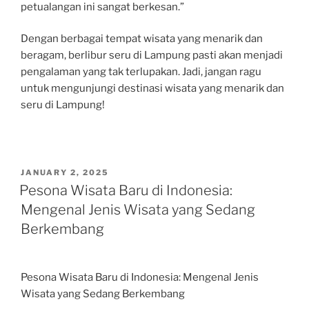
petualangan ini sangat berkesan.”
Dengan berbagai tempat wisata yang menarik dan
beragam, berlibur seru di Lampung pasti akan menjadi
pengalaman yang tak terlupakan. Jadi, jangan ragu
untuk mengunjungi destinasi wisata yang menarik dan
seru di Lampung!
POSTED
JANUARY 2, 2025
ON
Pesona Wisata Baru di Indonesia:
Mengenal Jenis Wisata yang Sedang
Berkembang
Pesona Wisata Baru di Indonesia: Mengenal Jenis
Wisata yang Sedang Berkembang