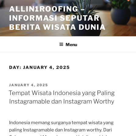
Skip
ALLIN1ROOFING –
to
INFORMASI SEPUTAR
content
BERITA WISATA DUNIA
Menu
DAY:
JANUARY 4, 2025
POSTED
JANUARY 4, 2025
ON
Tempat Wisata Indonesia yang Paling
Instagramable dan Instagram Worthy
Indonesia memang surganya tempat wisata yang
paling Instagramable dan Instagram worthy. Dari