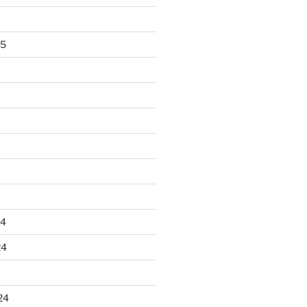
25
24
24
24