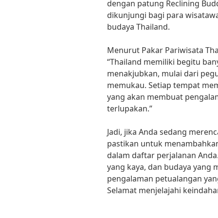
dengan patung Reclining Bud
dikunjungi bagi para wisataw
budaya Thailand.
Menurut Pakar Pariwisata Tha
“Thailand memiliki begitu ban
menakjubkan, mulai dari peg
memukau. Setiap tempat memil
yang akan membuat pengalam
terlupakan.”
Jadi, jika Anda sedang merenc
pastikan untuk menambahkan d
dalam daftar perjalanan Anda
yang kaya, dan budaya yang 
pengalaman petualangan yang
Selamat menjelajahi keindaha