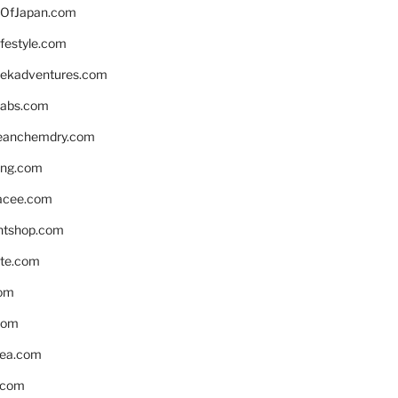
OfJapan.com
ifestyle.com
eekadventures.com
labs.com
leanchemdry.com
ing.com
acee.com
ntshop.com
te.com
om
com
ea.com
.com