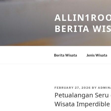
Skip
to
ALLIN1ROO
content
BERITA WI
Berita Wisata
Jenis Wisata
POSTED
FEBRUARY 27, 2026
BY
ADMIN
ON
Petualangan Seru d
Wisata Imperdible