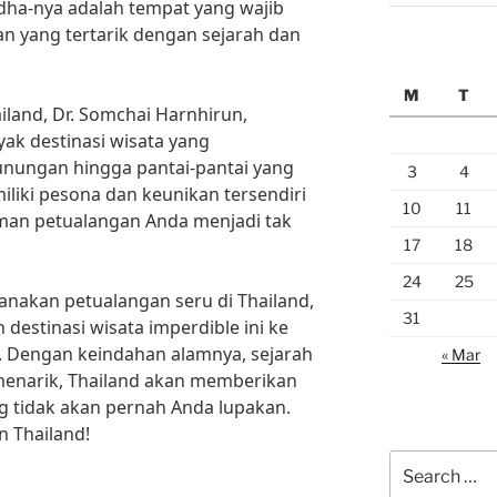
dha-nya adalah tempat yang wajib
an yang tertarik dengan sejarah dan
M
T
iland, Dr. Somchai Harnhirun,
yak destinasi wisata yang
unungan hingga pantai-pantai yang
3
4
iki pesona dan keunikan tersendiri
10
11
an petualangan Anda menjadi tak
17
18
24
25
anakan petualangan seru di Thailand,
31
estinasi wisata imperdible ini ke
. Dengan keindahan alamnya, sejarah
« Mar
menarik, Thailand akan memberikan
 tidak akan pernah Anda lupakan.
n Thailand!
Search
for: