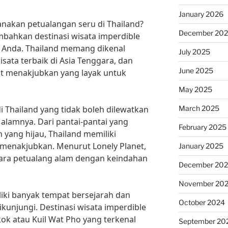
January 2026
akan petualangan seru di Thailand?
December 20
mbahkan destinasi wisata imperdible
an Anda. Thailand memang dikenal
July 2025
isata terbaik di Asia Tenggara, dan
June 2025
at menakjubkan yang layak untuk
May 2025
March 2025
i Thailand yang tidak boleh dilewatkan
 alamnya. Dari pantai-pantai yang
February 2025
ang hijau, Thailand memiliki
 menakjubkan. Menurut Lonely Planet,
January 2025
para petualang alam dengan keindahan
December 20
November 20
iliki banyak tempat bersejarah dan
October 2024
kunjungi. Destinasi wisata imperdible
kok atau Kuil Wat Pho yang terkenal
September 20