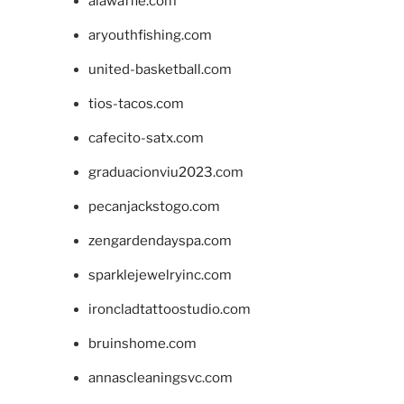
alawaffle.com
aryouthfishing.com
united-basketball.com
tios-tacos.com
cafecito-satx.com
graduacionviu2023.com
pecanjackstogo.com
zengardendayspa.com
sparklejewelryinc.com
ironcladtattoostudio.com
bruinshome.com
annascleaningsvc.com