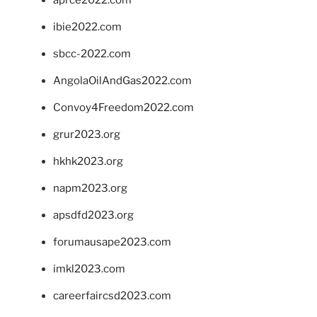
ibie2022.com
sbcc-2022.com
AngolaOilAndGas2022.com
Convoy4Freedom2022.com
grur2023.org
hkhk2023.org
napm2023.org
apsdfd2023.org
forumausape2023.com
imkl2023.com
careerfaircsd2023.com