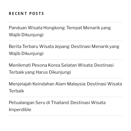
RECENT POSTS
Panduan Wisata Hongkong: Tempat Menarik yang
Wajib Dikunjungi
Berita Terbaru Wisata Jepang: Destinasi Menarik yang
Wajib Dikunjungi
Menikmati Pesona Korea Selatan Wisata: Destinasi
Terbaik yang Harus Dikunjungi
Menjelajah Keindahan Alam Malaysia: Destinasi Wisata
Terbaik
Petualangan Seru di Thailand: Destinasi Wisata
Imperdible