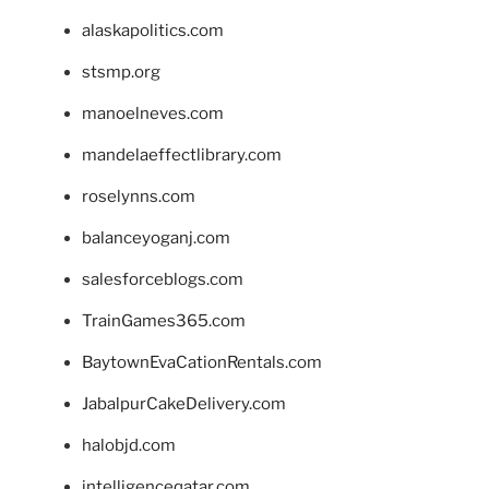
alaskapolitics.com
stsmp.org
manoelneves.com
mandelaeffectlibrary.com
roselynns.com
balanceyoganj.com
salesforceblogs.com
TrainGames365.com
BaytownEvaCationRentals.com
JabalpurCakeDelivery.com
halobjd.com
intelligenceqatar.com