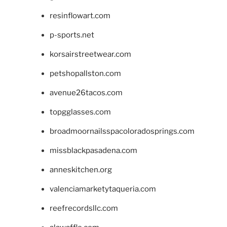
resinflowart.com
p-sports.net
korsairstreetwear.com
petshopallston.com
avenue26tacos.com
topgglasses.com
broadmoornailsspacoloradosprings.com
missblackpasadena.com
anneskitchen.org
valenciamarketytaqueria.com
reefrecordsllc.com