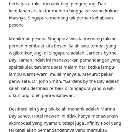
berbagai atraksi menarik bagi pengunjung. Dari
keindahan arsitektur modern hingga kelezatan kuliner
khasnya, Singapura memang tak pernah kehabisan
pesona.
Menikmati pesona Singapura wisata memang takkan
pernah membuat kita bosan. Salah satu tempat yang
wajib dikunjungi di Singapura adalah Gardens by the
Bay. Taman indah ini menawarkan pemandangan yang
spektakuler, terutama saat malam hari ketika lampu-
lampu warna-warni mulai menyala. Menurut pakar
pariwisata, Dr. John Smith, “Gardens by the Bay adalah
salah satu destinasi terbaik di Singapura yang wajib
dikunjungi oleh para wisatawan.”
Destinasi lain yang tak kalah menarik adalah Marina
Bay Sands. Hotel mewah ini tidak hanya menawarkan
akomodasi yang nyaman, tetapi juga Infinity Pool yang
terkenal akan pemandangannya yang memukau.