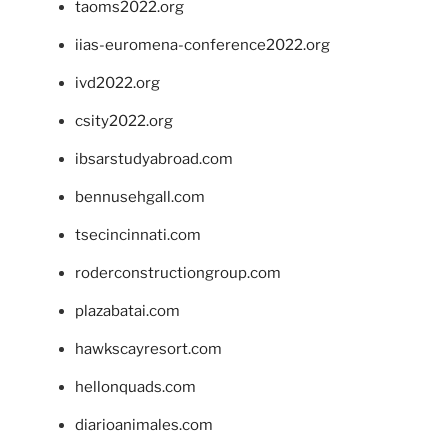
taoms2022.org
iias-euromena-conference2022.org
ivd2022.org
csity2022.org
ibsarstudyabroad.com
bennusehgall.com
tsecincinnati.com
roderconstructiongroup.com
plazabatai.com
hawkscayresort.com
hellonquads.com
diarioanimales.com