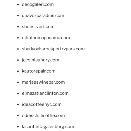
decogaleri.com
unavozparadios.com
shoes-vert.com
elbotanicopanama.com
shadyoaksrockportrvpark.com
jccoinlaundry.com
kautorepair.com
marjaeswinebar.com
elmazatlanclinton.com
ideacoffeenyc.com
odieschillicothe.com
lacantinitagalesburg.com