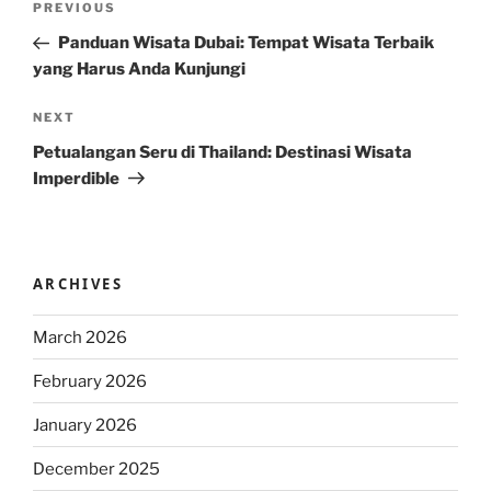
Previous
PREVIOUS
navigation
Post
Panduan Wisata Dubai: Tempat Wisata Terbaik
yang Harus Anda Kunjungi
Next
NEXT
Post
Petualangan Seru di Thailand: Destinasi Wisata
Imperdible
ARCHIVES
March 2026
February 2026
January 2026
December 2025