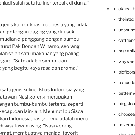
adi salah satu kuliner terbaik di dunia,”
okhealt
theinte
 jenis kuliner khas Indonesia yang tidak
unbound
 dari potongan daging yang ditusuk
kemudian dipanggang dengan bumbu
catfrien
nurut Pak Bondan Winarno, seorang
marianli
alah salah satu makanan yang paling
gara. “Sate adalah simbol dari
wayward
 yang begitu kaya rasa dan aroma,”
pidfloo
bancode
 satu jenis kuliner khas Indonesia yang
betterm
isatawan. Nasi goreng merupakan
hingsto
dengan bumbu-bumbu tertentu seperti
cap, dan lain-lain. Menurut Ibu Sisca
choosea
kan Indonesia, nasi goreng adalah menu
hoverbo
eh wisatawan asing. “Nasi goreng
nikmat, membuatnya menjadi favorit