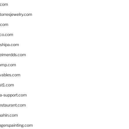
.com
torresjewelry.com
s.com
ico.com
shipa.com
eimerdds.com
camp.com
ivables.com
st1.com
la-support.com
estaurant.com
uahin.com
erspainting.com