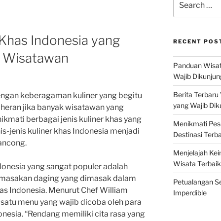
for:
r Khas Indonesia yang
RECENT POS
k Wisatawan
Panduan Wisat
Wajib Dikunjun
Berita Terbaru
ngan keberagaman kuliner yang begitu
yang Wajib Dik
k heran jika banyak wisatawan yang
kmati berbagai jenis kuliner khas yang
Menikmati Pes
is-jenis kuliner khas Indonesia menjadi
Destinasi Terb
lancong.
Menjelajah Kei
Wisata Terbaik
Indonesia yang sangat populer adalah
masakan daging yang dimasak dalam
Petualangan Se
s Indonesia. Menurut Chef William
Imperdible
satu menu yang wajib dicoba oleh para
nesia. “Rendang memiliki cita rasa yang