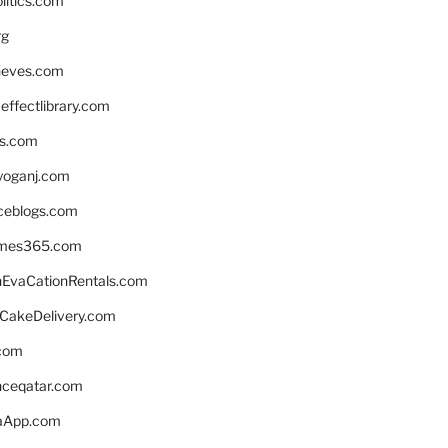
litics.com
rg
neves.com
ffectlibrary.com
ns.com
yoganj.com
rceblogs.com
ames365.com
EvaCationRentals.com
rCakeDelivery.com
.com
enceqatar.com
aApp.com