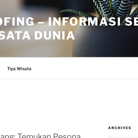
FING – INFORMASI 
SATA DUNIA
Tips Wisata
ARCHIVES
alang: Temukan Pesona