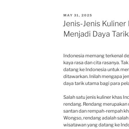
POSTED
MAY 31, 2025
ON
Jenis-Jenis Kuline
Menjadi Daya Tari
Indonesia memang terkenal de
kaya rasa dan cita rasanya. Ta
datang ke Indonesia untuk meni
ditawarkan. Inilah mengapa jen
daya tarik utama bagi para pe
Salah satu jenis kuliner khas 
rendang. Rendang merupakan 
santan dan rempah-rempah kha
Wongso, rendang adalah salah 
wisatawan yang datang ke Indo