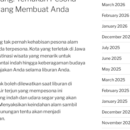
March 2026
yang Membuat Anda
February 2026
January 2026
December 20
g tak pernah kehabisan pesona alam
July 2025
 terpesona. Kota yang terletak di Jawa
stinasi wisata yang menarik untuk
June 2025
-pantai indah hingga keberagaman budaya
May 2025
jakan Anda selama liburan Anda.
March 2025
k boleh dilewatkan saat liburan di
February 2025
ir terjun yang mempesona ini
 indah dan udara segar yang akan
January 2025
Menyaksikan keindahan alam sambil
unungan tentu akan menjadi
December 20
an.
November 20