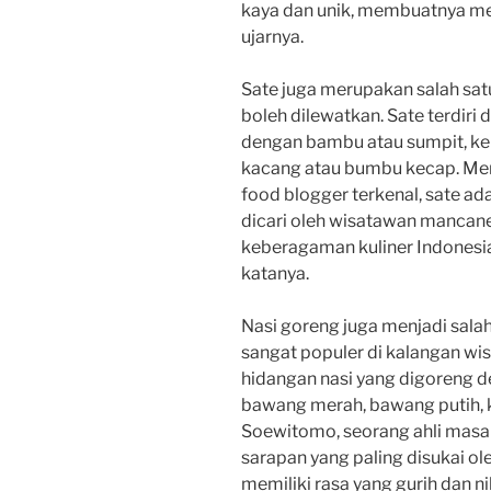
kaya dan unik, membuatnya menj
ujarnya.
Sate juga merupakan salah satu
boleh dilewatkan. Sate terdiri
dengan bambu atau sumpit, 
kacang atau bumbu kecap. Me
food blogger terkenal, sate ad
dicari oleh wisatawan mancane
keberagaman kuliner Indonesia
katanya.
Nasi goreng juga menjadi salah
sangat populer di kalangan w
hidangan nasi yang digoreng 
bawang merah, bawang putih, ke
Soewitomo, seorang ahli masa
sarapan yang paling disukai ol
memiliki rasa yang gurih dan 