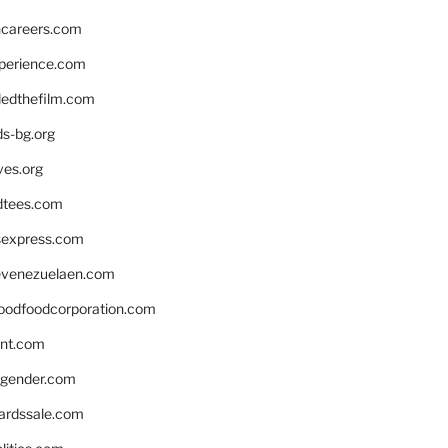
hcareers.com
xperience.com
edthefilm.com
ds-bg.org
ves.org
tees.com
rsexpress.com
venezuelaen.com
oodfoodcorporation.com
nnt.com
gender.com
ardssale.com