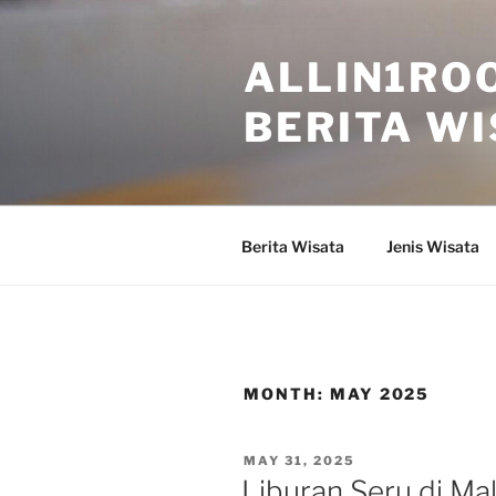
Skip
to
ALLIN1ROO
content
BERITA WI
Berita Wisata
Jenis Wisata
MONTH:
MAY 2025
POSTED
MAY 31, 2025
ON
Liburan Seru di M