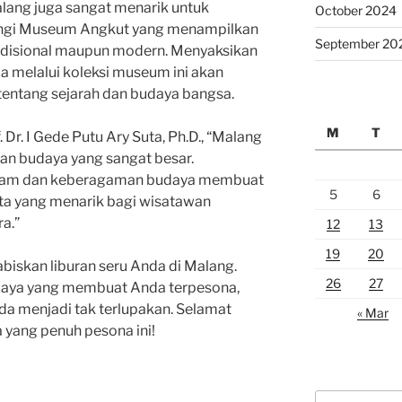
lang juga sangat menarik untuk
October 2024
jungi Museum Angkut yang menampilkan
September 20
radisional maupun modern. Menyaksikan
 melalui koleksi museum ini akan
entang sejarah dan budaya bangsa.
M
T
 Dr. I Gede Putu Ary Suta, Ph.D., “Malang
dan budaya yang sangat besar.
alam dan keberagaman budaya membuat
5
6
ta yang menarik bagi wisatawan
a.”
12
13
19
20
biskan liburan seru Anda di Malang.
26
27
aya yang membuat Anda terpesona,
a menjadi tak terlupakan. Selamat
« Mar
 yang penuh pesona ini!
Search