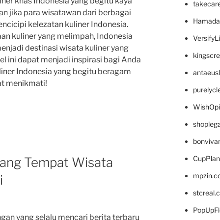
ner khas Indonesia yang begitu kaya
takecar
ran jika para wisatawan dari berbagai
Hamada
ncicipi kelezatan kuliner Indonesia.
an kuliner yang melimpah, Indonesia
VersifyL
enjadi destinasi wisata kuliner yang
kingscr
el ini dapat menjadi inspirasi bagi Anda
uliner Indonesia yang begitu beragam
antaeus
t menikmati!
purelyc
WishOp
shopleg
bonviva
CupPlan
tang Tempat Wisata
mpzin.c
i
stcreal.
PopUpFl
an yang selalu mencari berita terbaru