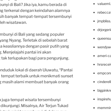
valueml
nyi di Bali? Jika iya, kamu berada di
ng terkenal dengan keindahan alamnya
rebecca
ih banyak tempat-tempat tersembunyi
jmpblis
leh wisatawan.
drjorger
embunyi di Bali yang sedang populer
queensu
yang Nyang. Terletak di sebelah barat
ga keasliannya dengan pasir putih yang
wendyw
 Menjelajahi pantai ini akan
ameri-
ak terlupakan bagi para pengunjung.
hrsrece
duduk lokal di daerah Uluwatu, “Pantai
empcon
 tempat terbaik untuk menikmati sunset
cinderel
ang masih alami membuat banyak orang
bigpinkr
inspireh
a juga tempat wisata tersembunyi
 dikunjungi. Misalnya, Air Terjun Tukad
memming