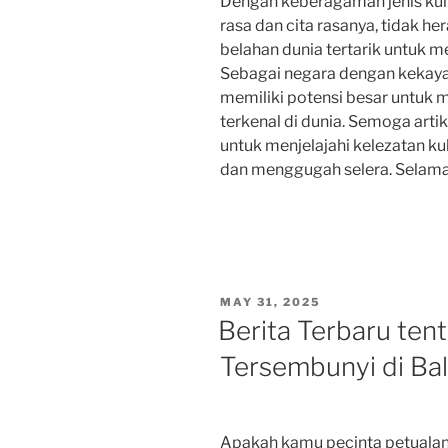
Dengan keberagaman jenis kuli
rasa dan cita rasanya, tidak he
belahan dunia tertarik untuk me
Sebagai negara dengan kekaya
memiliki potensi besar untuk m
terkenal di dunia. Semoga artik
untuk menjelajahi kelezatan k
dan menggugah selera. Selama
POSTED
MAY 31, 2025
ON
Berita Terbaru ten
Tersembunyi di Bal
Apakah kamu pecinta petualang