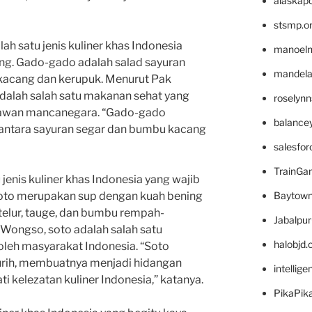
alaskapo
stsmp.o
h satu jenis kuliner khas Indonesia
manoel
ng. Gado-gado adalah salad sayuran
mandelae
kacang dan kerupuk. Menurut Pak
alah salah satu makanan sehat yang
roselyn
atawan mancanegara. “Gado-gado
balance
ntara sayuran segar dan bumbu kacang
salesfo
TrainG
u jenis kuliner khas Indonesia yang wajib
Baytown
Soto merupakan sup dengan kuah bening
 telur, tauge, dan bumbu rempah-
Jabalpu
Wongso, soto adalah salah satu
halobjd
oleh masyarakat Indonesia. “Soto
gurih, membuatnya menjadi hidangan
intellig
 kelezatan kuliner Indonesia,” katanya.
PikaPik