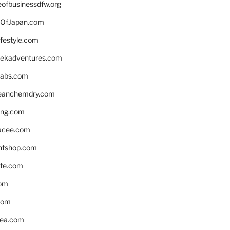
eofbusinessdfw.org
OfJapan.com
ifestyle.com
eekadventures.com
labs.com
leanchemdry.com
ing.com
acee.com
ntshop.com
te.com
om
com
ea.com