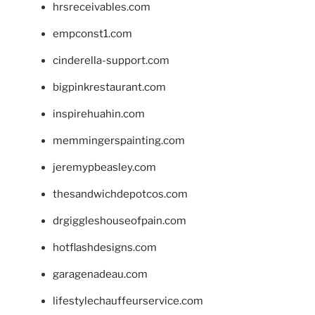
hrsreceivables.com
empconst1.com
cinderella-support.com
bigpinkrestaurant.com
inspirehuahin.com
memmingerspainting.com
jeremypbeasley.com
thesandwichdepotcos.com
drgiggleshouseofpain.com
hotflashdesigns.com
garagenadeau.com
lifestylechauffeurservice.com