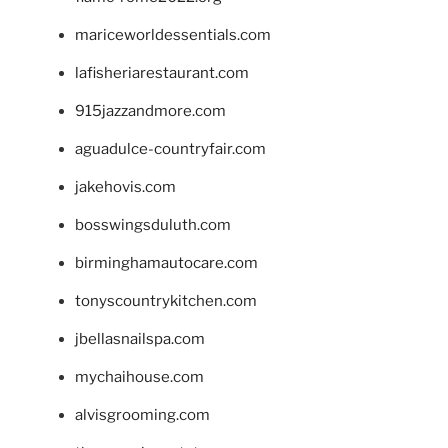
mariceworldessentials.com
lafisheriarestaurant.com
915jazzandmore.com
aguadulce-countryfair.com
jakehovis.com
bosswingsduluth.com
birminghamautocare.com
tonyscountrykitchen.com
jbellasnailspa.com
mychaihouse.com
alvisgrooming.com