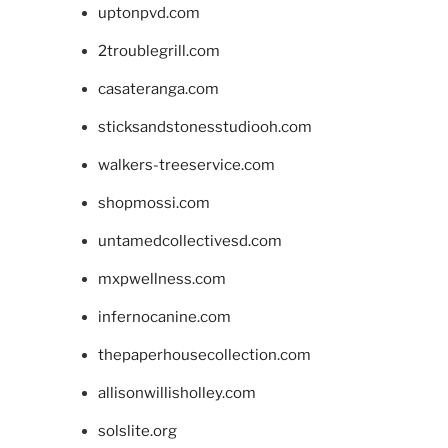
uptonpvd.com
2troublegrill.com
casateranga.com
sticksandstonesstudiooh.com
walkers-treeservice.com
shopmossi.com
untamedcollectivesd.com
mxpwellness.com
infernocanine.com
thepaperhousecollection.com
allisonwillisholley.com
solslite.org