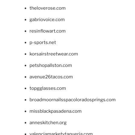
theloverose.com
gabriovoice.com
resinflowart.com
p-sports.net
korsairstreetwear.com
petshopallston.com
avenue26tacos.com
topgglasses.com
broadmoornailsspacoloradosprings.com
missblackpasadena.com
anneskitchen.org
valenciamarketytaqueria.com