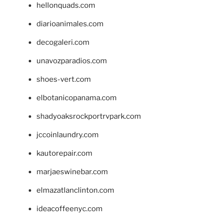
hellonquads.com
diarioanimales.com
decogaleri.com
unavozparadios.com
shoes-vert.com
elbotanicopanama.com
shadyoaksrockportrvpark.com
jccoinlaundry.com
kautorepair.com
marjaeswinebar.com
elmazatlanclinton.com
ideacoffeenyc.com