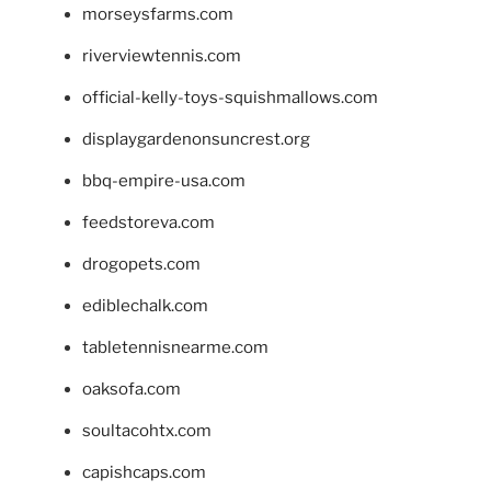
morseysfarms.com
riverviewtennis.com
official-kelly-toys-squishmallows.com
displaygardenonsuncrest.org
bbq-empire-usa.com
feedstoreva.com
drogopets.com
ediblechalk.com
tabletennisnearme.com
oaksofa.com
soultacohtx.com
capishcaps.com