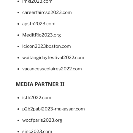
imkl2023.com
careerfaircsd2023.com
apsth2023.com
MedItRio2023.org
lcicon2023boston.com
waitangidayfestival2022.com
vacancesscolaires2022.com
MEDIA PARTNER II
isth2022.com
p2b2pabi2023-makassar.com
wocfparis2023.org
sinc2023.com