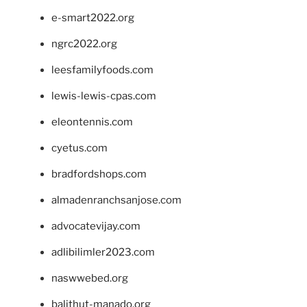
e-smart2022.org
ngrc2022.org
leesfamilyfoods.com
lewis-lewis-cpas.com
eleontennis.com
cyetus.com
bradfordshops.com
almadenranchsanjose.com
advocatevijay.com
adlibilimler2023.com
naswwebed.org
balithut-manado.org