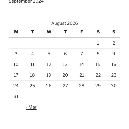
September 2024
August 2026
M
T
W
T
F
S
S
1
2
3
4
5
6
7
8
9
10
11
12
13
14
15
16
17
18
19
20
21
22
23
24
25
26
27
28
29
30
31
« Mar