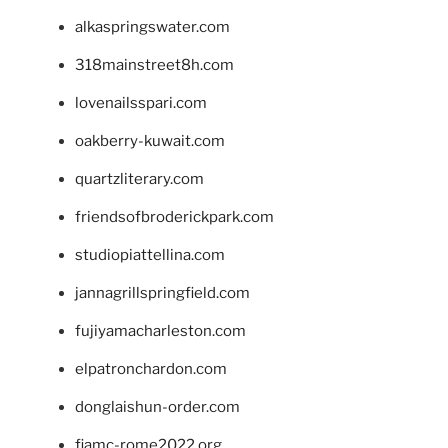
alkaspringswater.com
318mainstreet8h.com
lovenailsspari.com
oakberry-kuwait.com
quartzliterary.com
friendsofbroderickpark.com
studiopiattellina.com
jannagrillspringfield.com
fujiyamacharleston.com
elpatronchardon.com
donglaishun-order.com
fiamc-rome2022.org