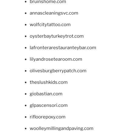
bruinshome.com
annascleaningsvc.com
wolfcitytattoo.com
oysterbayturkeytrot.com
lafronterarestauranteybar.com
lilyandrosetearoom.com
olivesburgberrypatch.com
theslushkids.com
giobastian.com
glpascensori.com
rifloorepoxy.com
woolleymillingandpaving.com