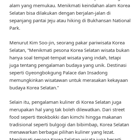
alam yang memukau. Menikmati keindahan alam Korea
Selatan bisa dilakukan dengan berjalan-jalan di
sepanjang pantai Jeju atau hiking di Bukhansan National
Park.
Menurut Kim Soo-jin, seorang pakar pariwisata Korea
Selatan, “Menikmati pesona Korea Selatan wisata bukan
hanya soal tempat-tempat wisata yang indah, tetapi
juga tentang pengalaman budaya yang unik. Destinasi
seperti Gyeongbokgung Palace dan Insadong
memungkinkan wisatawan untuk merasakan kekayaan
budaya Korea Selatan.”
Selain itu, pengalaman kuliner di Korea Selatan juga
merupakan hal yang tak boleh dilewatkan. Dari street
food seperti tteokbokki dan kimchi hingga makanan
tradisional seperti bulgogi dan bibimbap, Korea Selatan
menawarkan berbagai pilihan kuliner yang lezat.
Menikmati pesona Korea Selatan wisata juga berarti