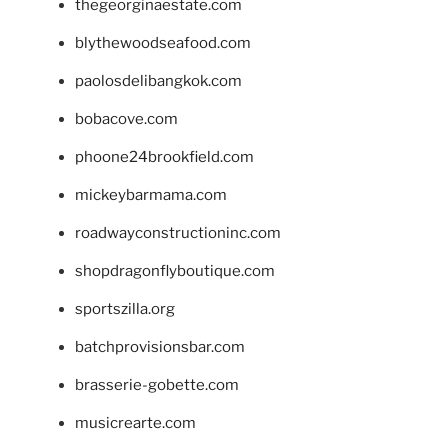
thegeorginaestate.com
blythewoodseafood.com
paolosdelibangkok.com
bobacove.com
phoone24brookfield.com
mickeybarmama.com
roadwayconstructioninc.com
shopdragonflyboutique.com
sportszilla.org
batchprovisionsbar.com
brasserie-gobette.com
musicrearte.com