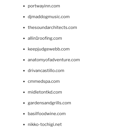
portwayinn.com
djmaddogmusic.com
thesoundarchitects.com
allin1roofing.com
keepjudgewebb.com
anatomyofadventure.com
drivancastillo.com
cmmedspa.com
midletontkd.com
gardensandgrills.com
basilfoodwine.com
nikko-tochigi.net