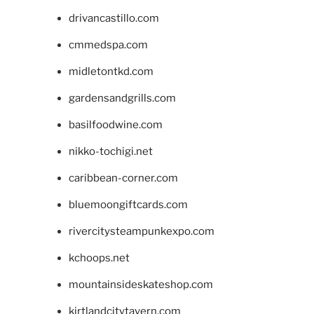
drivancastillo.com
cmmedspa.com
midletontkd.com
gardensandgrills.com
basilfoodwine.com
nikko-tochigi.net
caribbean-corner.com
bluemoongiftcards.com
rivercitysteampunkexpo.com
kchoops.net
mountainsideskateshop.com
kirtlandcitytavern.com