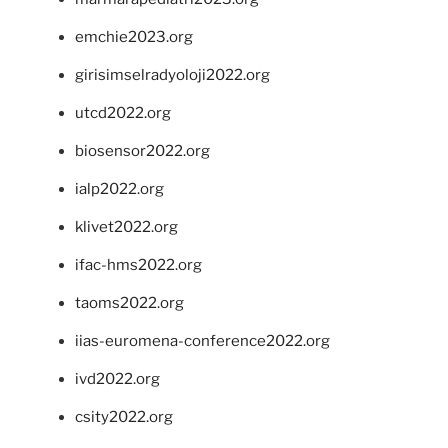
emchie2023.org
girisimselradyoloji2022.org
utcd2022.org
biosensor2022.org
ialp2022.org
klivet2022.org
ifac-hms2022.org
taoms2022.org
iias-euromena-conference2022.org
ivd2022.org
csity2022.org