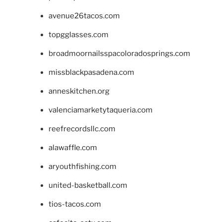
avenue26tacos.com
topgglasses.com
broadmoornailsspacoloradosprings.com
missblackpasadena.com
anneskitchen.org
valenciamarketytaqueria.com
reefrecordsllc.com
alawaffle.com
aryouthfishing.com
united-basketball.com
tios-tacos.com