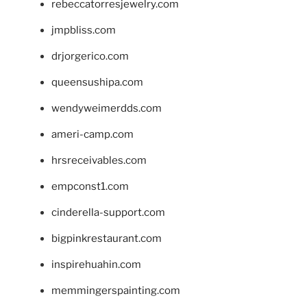
rebeccatorresjewelry.com
jmpbliss.com
drjorgerico.com
queensushipa.com
wendyweimerdds.com
ameri-camp.com
hrsreceivables.com
empconst1.com
cinderella-support.com
bigpinkrestaurant.com
inspirehuahin.com
memmingerspainting.com