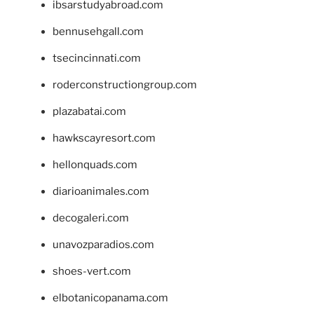
ibsarstudyabroad.com
bennusehgall.com
tsecincinnati.com
roderconstructiongroup.com
plazabatai.com
hawkscayresort.com
hellonquads.com
diarioanimales.com
decogaleri.com
unavozparadios.com
shoes-vert.com
elbotanicopanama.com