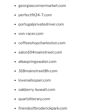
georgiascornermarket.com
perfectfit24-7.com
portugalprivatedriver.com
von-racer.com
coffeeshopcharleston.com
salon104mainstreet.com
alkaspringswater.com
318mainstreet8h.com
lovenailsspari.com
oakberry-kuwait.com
quartzliterary.com
friendsofbroderickpark.com