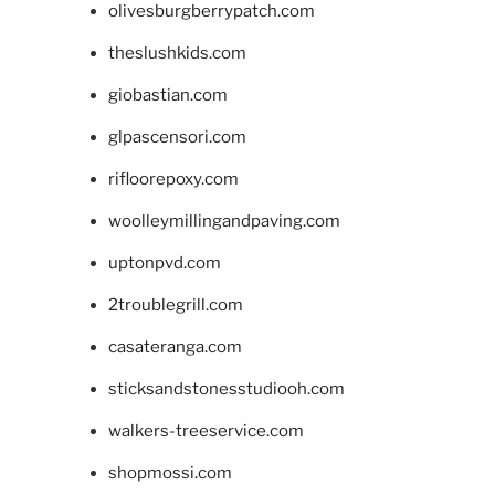
olivesburgberrypatch.com
theslushkids.com
giobastian.com
glpascensori.com
rifloorepoxy.com
woolleymillingandpaving.com
uptonpvd.com
2troublegrill.com
casateranga.com
sticksandstonesstudiooh.com
walkers-treeservice.com
shopmossi.com