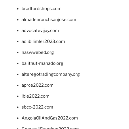
bradfordshops.com
almadenranchsanjose.com
advocatevijay.com
adlibilimler2023.com
naswwebed.org
balithut-manado.org
alteregotradingcompany.org
aprce2022.com
ibie2022.com
sbcc-2022.com
AngolaOilAndGas2022.com