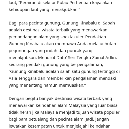
laut, “Perairan di sekitar Pulau Perhentian kaya akan
kehidupan laut yang menakjubkan.”
Bagi para pecinta gunung, Gunung Kinabalu di Sabah
adalah destinasi wisata terbaik yang menawarkan
pemandangan alam yang spektakuler. Pendakian
Gunung Kinabalu akan membawa Anda melalui hutan
pegunungan yang indah dan puncak yang
menakjubkan. Menurut Dato’ Seri Tengku Zainal Adlin,
seorang pendaki gunung yang berpengalaman,
“Gunung Kinabalu adalah salah satu gunung tertinggi di
Asia Tenggara dan memberikan pengalaman mendaki
yang menantang namun memuaskan.”
Dengan begitu banyak destinasi wisata terbaik yang
menawarkan keindahan alam Malaysia yang luar biasa,
tidak heran jika Malaysia menjadi tujuan wisata populer
bagi para petualang dan pecinta alam. Jadi, jangan
lewatkan kesempatan untuk menjelajahi keindahan