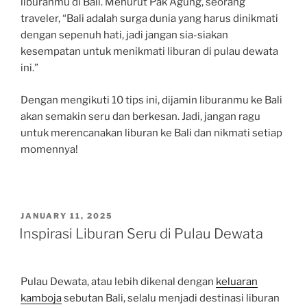
liburanmu di Bali. Menurut Pak Agung, seorang
traveler, “Bali adalah surga dunia yang harus dinikmati
dengan sepenuh hati, jadi jangan sia-siakan
kesempatan untuk menikmati liburan di pulau dewata
ini.”
Dengan mengikuti 10 tips ini, dijamin liburanmu ke Bali
akan semakin seru dan berkesan. Jadi, jangan ragu
untuk merencanakan liburan ke Bali dan nikmati setiap
momennya!
POSTED
JANUARY 11, 2025
ON
Inspirasi Liburan Seru di Pulau Dewata
Pulau Dewata, atau lebih dikenal dengan
keluaran
kamboja
sebutan Bali, selalu menjadi destinasi liburan