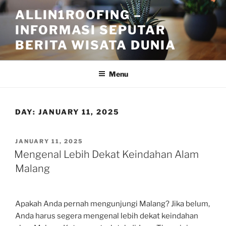
Skip
ALLIN1ROOFING –
to
INFORMASI SEPUTAR
content
BERITA WISATA DUNIA
Menu
DAY:
JANUARY 11, 2025
POSTED
JANUARY 11, 2025
ON
Mengenal Lebih Dekat Keindahan Alam
Malang
Apakah Anda pernah mengunjungi Malang? Jika belum,
Anda harus segera mengenal lebih dekat keindahan