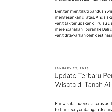
Dengan mengikuti panduan wisat
mengesankan di atas, Anda a
yang tak terlupakan di Pulau D
merencanakan liburan ke Bali 
yang ditawarkan oleh destinasi 
POSTED
JANUARY 22, 2025
ON
Update Terbaru Pe
Wisata di Tanah Ai
Pariwisata Indonesia terus b
terbaru pengembangan destinas