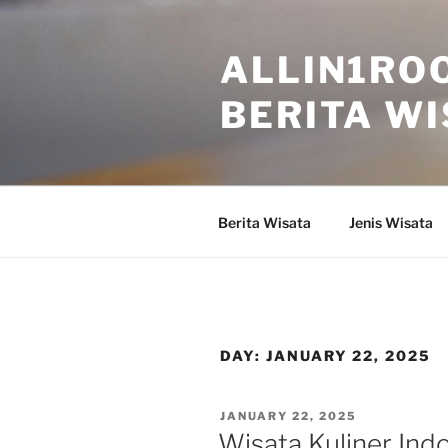
Skip
to
ALLIN1ROO
content
BERITA WI
Berita Wisata
Jenis Wisata
DAY:
JANUARY 22, 2025
POSTED
JANUARY 22, 2025
ON
Wisata Kuliner Ind