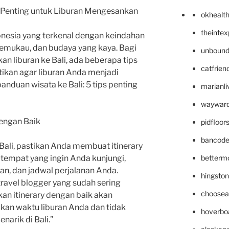
s Penting untuk Liburan Mengesankan
okhealt
theinte
donesia yang terkenal dengan keindahan
emukau, dan budaya yang kaya. Bagi
unbound
 liburan ke Bali, ada beberapa tips
catfrien
tikan agar liburan Anda menjadi
nduan wisata ke Bali: 5 tips penting
marianli
wayward
dengan Baik
pidfloo
bancode
Bali, pastikan Anda membuat itinerary
betterm
tempat yang ingin Anda kunjungi,
kan, dan jadwal perjalanan Anda.
hingsto
travel blogger yang sudah sering
choosea
an itinerary dengan baik akan
n waktu liburan Anda dan tidak
hoverbo
arik di Bali.”