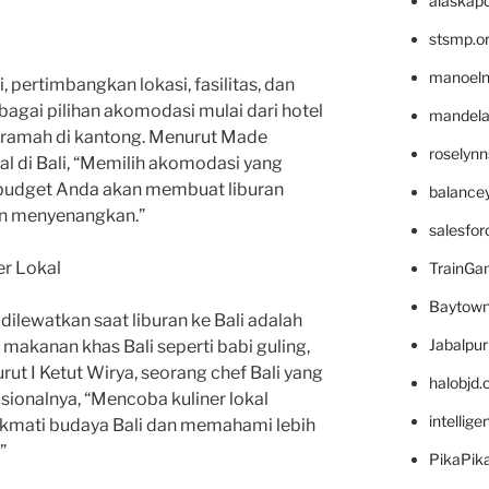
alaskapo
i
stsmp.o
manoel
 pertimbangkan lokasi, fasilitas, dan
bagai pilihan akomodasi mulai dari hotel
mandelae
ramah di kantong. Menurut Made
roselyn
al di Bali, “Memilih akomodasi yang
budget Anda akan membuat liburan
balance
an menyenangkan.”
salesfo
er Lokal
TrainG
Baytown
 dilewatkan saat liburan ke Bali adalah
Jabalpu
 makanan khas Bali seperti babi guling,
urut I Ketut Wirya, seorang chef Bali yang
halobjd
sionalnya, “Mencoba kuliner lokal
intellig
ikmati budaya Bali dan memahami lebih
”
PikaPik