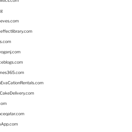
litics.com
rg
neves.com
ffectlibrary.com
ns.com
yoganj.com
rceblogs.com
ames365.com
EvaCationRentals.com
rCakeDelivery.com
.com
enceqatar.com
aApp.com