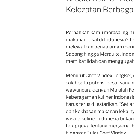
Kelezatan Berbaga
Pernahkah kamu merasa ingin m
makanan lokal di Indonesia? Ji
melewatkan pengalaman menikm
Sabang hingga Merauke, Indon
memikat lidah dan menggugah 
Menurut Chef Vindex Tengker, 
salah satu potensi besar yang d
wawancara dengan Majalah Fe
keberagaman kuliner Indones
harus terus dilestarikan. “Seti
dan kekhasan makanan lokalnya 
wisata kuliner Indonesia buka
tetapi juga tentang mengenal b
hidangan,” ujar Chef Vindex.