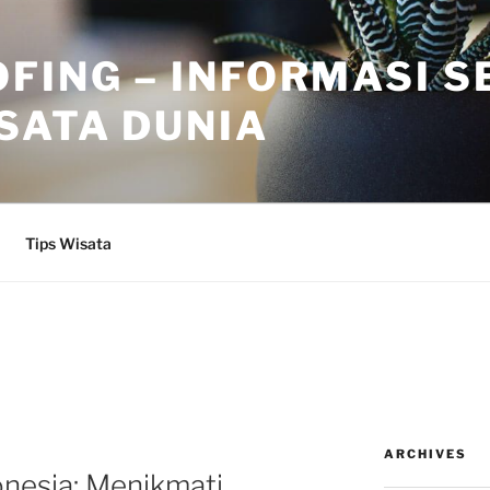
FING – INFORMASI 
SATA DUNIA
Tips Wisata
ARCHIVES
onesia: Menikmati