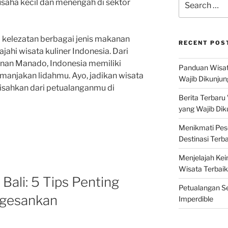
saha kecil dan menengah di sektor
for:
i kelezatan berbagai jenis makanan
RECENT POS
ajahi wisata kuliner Indonesia. Dari
an Manado, Indonesia memiliki
Panduan Wisat
manjakan lidahmu. Ayo, jadikan wisata
Wajib Dikunjun
pisahkan dari petualanganmu di
Berita Terbaru
yang Wajib Dik
Menikmati Pes
Destinasi Terb
Menjelajah Kei
Wisata Terbaik
Bali: 5 Tips Penting
Petualangan Se
ngesankan
Imperdible