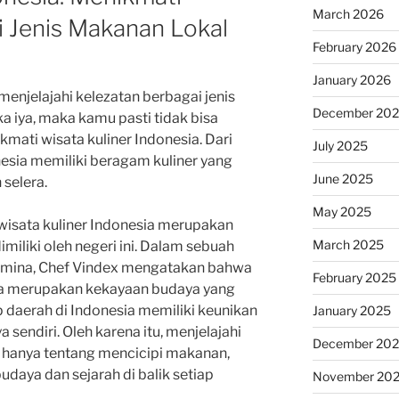
March 2026
i Jenis Makanan Lokal
February 2026
January 2026
enjelajahi kelezatan berbagai jenis
December 20
ka iya, maka kamu pasti tidak bisa
ati wisata kuliner Indonesia. Dari
July 2025
esia memiliki beragam kuliner yang
June 2025
selera.
May 2025
wisata kuliner Indonesia merupakan
March 2025
imiliki oleh negeri ini. Dalam sebuah
mina, Chef Vindex mengatakan bahwa
February 2025
ia merupakan kekayaan budaya yang
ap daerah di Indonesia memiliki keunikan
January 2025
sendiri. Oleh karena itu, menjelajahi
December 20
n hanya tentang mencicipi makanan,
udaya dan sejarah di balik setiap
November 20