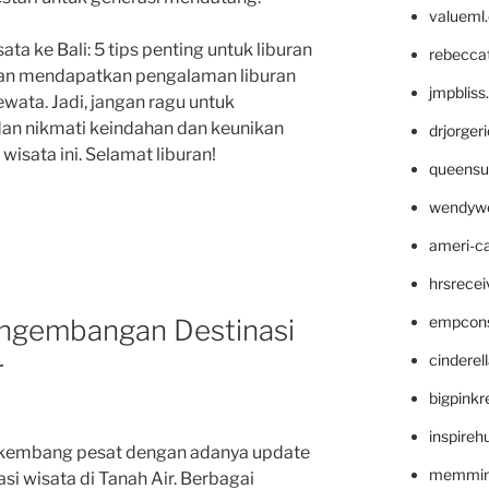
valueml
a ke Bali: 5 tips penting untuk liburan
rebecca
kan mendapatkan pengalaman liburan
jmpblis
ewata. Jadi, jangan ragu untuk
dan nikmati keindahan dan keunikan
drjorger
wisata ini. Selamat liburan!
queensu
wendyw
ameri-
hrsrece
empcon
ngembangan Destinasi
cinderel
r
bigpinkr
inspireh
erkembang pesat dengan adanya update
memming
i wisata di Tanah Air. Berbagai