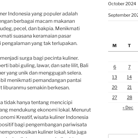
October 2024
liner Indonesia yang populer adalah
September 20
l dengan berbagai macam makanan
 gudeg, pecel, dan bakpia. Menikmati
ikmati suasana keramaian pasar
i pengalaman yang tak terlupakan.
M
T
 menjadi surga bagi pecinta kuliner.
 babi guling, lawar, dan sate lilit, Bali
6
7
r yang unik dan menggugah selera.
13
14
mbil menikmati pemandangan pantai
20
21
t liburanmu semakin berkesan.
27
28
a tidak hanya tentang mencicipi
« Dec
ntang mendukung ekonomi lokal. Menurut
nomi Kreatif, wisata kuliner Indonesia
sitif bagi pengembangan pariwisata
mpromosikan kuliner lokal, kita juga
Search