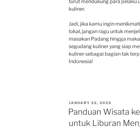
turut mendukung para pelaku u
kuliner.
Jadi, jika kamu ingin menikmat
lokal, jangan ragu untuk menjel
masakan Padang hingga makan
segudang kuliner yang siap me
kuliner sebagai bagian tak ter
Indonesia!
POSTED
JANUARY 22, 2025
ON
Panduan Wisata ke 
untuk Liburan Me