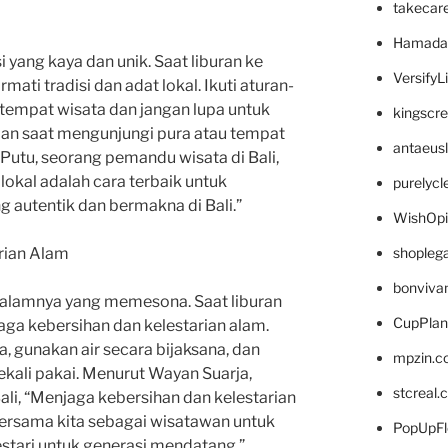
takecar
Hamada
i yang kaya dan unik. Saat liburan ke
VersifyL
mati tradisi dan adat lokal. Ikuti aturan-
-tempat wisata dan jangan lupa untuk
kingscr
n saat mengunjungi pura atau tempat
antaeus
 Putu, seorang pemandu wisata di Bali,
lokal adalah cara terbaik untuk
purelyc
autentik dan bermakna di Bali.”
WishOp
shopleg
arian Alam
bonviva
 alamnya yang memesona. Saat liburan
CupPlan
jaga kebersihan dan kelestarian alam.
 gunakan air secara bijaksana, dan
mpzin.c
ekali pakai. Menurut Wayan Suarja,
stcreal.
Bali, “Menjaga kebersihan dan kelestarian
ersama kita sebagai wisatawan untuk
PopUpFl
estari untuk generasi mendatang.”