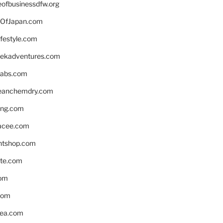
eofbusinessdfw.org
OfJapan.com
ifestyle.com
eekadventures.com
labs.com
leanchemdry.com
ing.com
acee.com
ntshop.com
te.com
om
com
ea.com