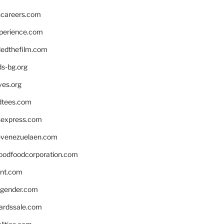
hcareers.com
xperience.com
edthefilm.com
ds-bg.org
ves.org
tees.com
rsexpress.com
venezuelaen.com
oodfoodcorporation.com
nnt.com
gender.com
ardssale.com