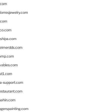
.com
torresjewelry.com
s.com
ico.com
shipa.com
eimerdds.com
camp.com
ivables.com
st1.com
la-support.com
estaurant.com
uahin.com
erspainting.com