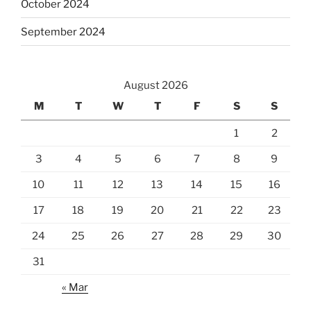
October 2024
September 2024
August 2026
M
T
W
T
F
S
S
1
2
3
4
5
6
7
8
9
10
11
12
13
14
15
16
17
18
19
20
21
22
23
24
25
26
27
28
29
30
31
« Mar