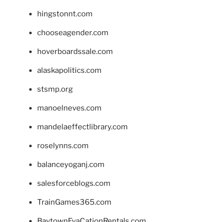
hingstonnt.com
chooseagender.com
hoverboardssale.com
alaskapolitics.com
stsmp.org
manoelneves.com
mandelaeffectlibrary.com
roselynns.com
balanceyoganj.com
salesforceblogs.com
TrainGames365.com
BaytownEvaCationRentals.com