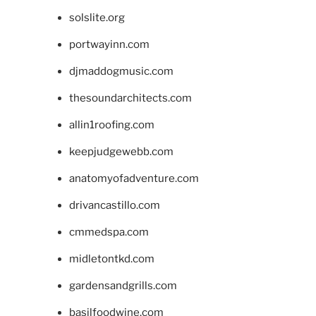
solslite.org
portwayinn.com
djmaddogmusic.com
thesoundarchitects.com
allin1roofing.com
keepjudgewebb.com
anatomyofadventure.com
drivancastillo.com
cmmedspa.com
midletontkd.com
gardensandgrills.com
basilfoodwine.com