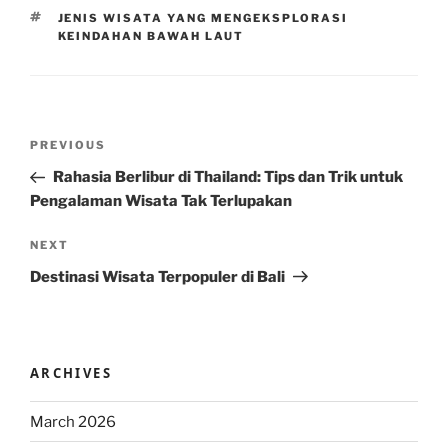
TAGS
JENIS WISATA YANG MENGEKSPLORASI
KEINDAHAN BAWAH LAUT
Post
Previous
PREVIOUS
navigation
Post
Rahasia Berlibur di Thailand: Tips dan Trik untuk
Pengalaman Wisata Tak Terlupakan
Next
NEXT
Post
Destinasi Wisata Terpopuler di Bali
ARCHIVES
March 2026