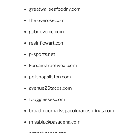
greatwallseafoodny.com
theloverose.com
gabriovoice.com
resinflowart.com
p-sports.net
korsairstreetwear.com
petshopallston.com
avenue26tacos.com
topgglasses.com
broadmoornailsspacoloradosprings.com
missblackpasadena.com