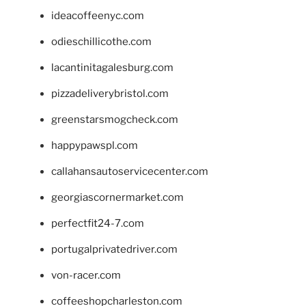
ideacoffeenyc.com
odieschillicothe.com
lacantinitagalesburg.com
pizzadeliverybristol.com
greenstarsmogcheck.com
happypawspl.com
callahansautoservicecenter.com
georgiascornermarket.com
perfectfit24-7.com
portugalprivatedriver.com
von-racer.com
coffeeshopcharleston.com