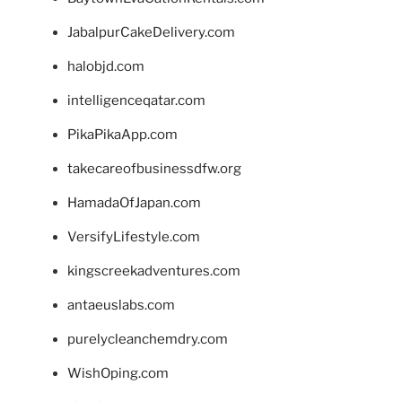
JabalpurCakeDelivery.com
halobjd.com
intelligenceqatar.com
PikaPikaApp.com
takecareofbusinessdfw.org
HamadaOfJapan.com
VersifyLifestyle.com
kingscreekadventures.com
antaeuslabs.com
purelycleanchemdry.com
WishOping.com