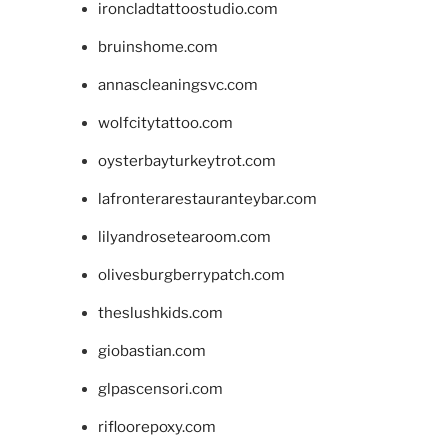
ironcladtattoostudio.com
bruinshome.com
annascleaningsvc.com
wolfcitytattoo.com
oysterbayturkeytrot.com
lafronterarestauranteybar.com
lilyandrosetearoom.com
olivesburgberrypatch.com
theslushkids.com
giobastian.com
glpascensori.com
rifloorepoxy.com