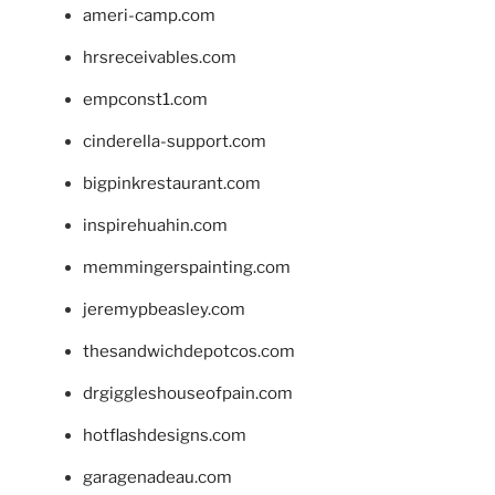
ameri-camp.com
hrsreceivables.com
empconst1.com
cinderella-support.com
bigpinkrestaurant.com
inspirehuahin.com
memmingerspainting.com
jeremypbeasley.com
thesandwichdepotcos.com
drgiggleshouseofpain.com
hotflashdesigns.com
garagenadeau.com