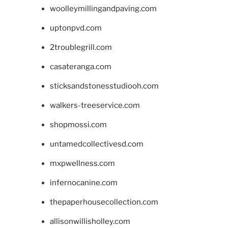
woolleymillingandpaving.com
uptonpvd.com
2troublegrill.com
casateranga.com
sticksandstonesstudiooh.com
walkers-treeservice.com
shopmossi.com
untamedcollectivesd.com
mxpwellness.com
infernocanine.com
thepaperhousecollection.com
allisonwillisholley.com