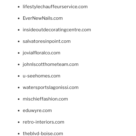
lifestylechauffeurservice.com
EverNewNails.com
insideoutdecoratingcentre.com
salvatoresinpoint.com
jovialfloralco.com
johnlscotthometeam.com
u-seehomes.com
watersportslagonissi.com
mischieffashion.com
eduwyre.com
retro-interiors.com
theblvd-boise.com