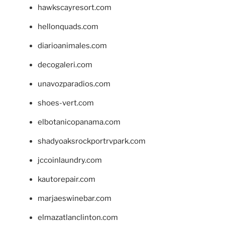
hawkscayresort.com
hellonquads.com
diarioanimales.com
decogaleri.com
unavozparadios.com
shoes-vert.com
elbotanicopanama.com
shadyoaksrockportrvpark.com
jccoinlaundry.com
kautorepair.com
marjaeswinebar.com
elmazatlanclinton.com