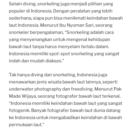
Selain diving, snorkeling juga menjadi pilihan yang
populer di Indonesia. Dengan peralatan yang lebih
sederhana, siapa pun bisa menikmati keindahan bawah
laut Indonesia. Menurut Ibu Nyoman Sari, seorang
snorkeler berpengalaman, “Snorkeling adalah cara
yang menyenangkan untuk mengenal kehidupan
bawah laut tanpa harus menyelam terlalu dalam.
Indonesia memiliki spot-spot snorkeling yang sangat
indah dan mudah diakses.”
Tak hanya diving dan snorkeling, Indonesia juga
menawarkan jenis wisata bawah laut lainnya, seperti
underwater photography dan freediving. Menurut Pak
Made Wijaya, seorang fotografer bawah laut terkenal,
“Indonesia memiliki keindahan bawah laut yang sangat
fotogenik. Banyak fotografer bawah laut dunia datang
ke Indonesia untuk mengabadikan keindahan di bawah
permukaan laut.”