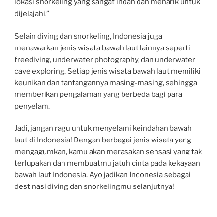
lokasi snorkeling yang sangat indah dan menarik untuk
dijelajahi.”
Selain diving dan snorkeling, Indonesia juga
menawarkan jenis wisata bawah laut lainnya seperti
freediving, underwater photography, dan underwater
cave exploring. Setiap jenis wisata bawah laut memiliki
keunikan dan tantangannya masing-masing, sehingga
memberikan pengalaman yang berbeda bagi para
penyelam.
Jadi, jangan ragu untuk menyelami keindahan bawah
laut di Indonesia! Dengan berbagai jenis wisata yang
mengagumkan, kamu akan merasakan sensasi yang tak
terlupakan dan membuatmu jatuh cinta pada kekayaan
bawah laut Indonesia. Ayo jadikan Indonesia sebagai
destinasi diving dan snorkelingmu selanjutnya!