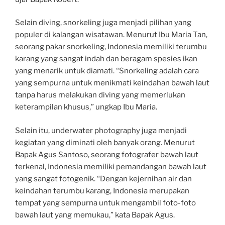
Selain diving, snorkeling juga menjadi pilihan yang
populer di kalangan wisatawan. Menurut Ibu Maria Tan,
seorang pakar snorkeling, Indonesia memiliki terumbu
karang yang sangat indah dan beragam spesies ikan
yang menarik untuk diamati. “Snorkeling adalah cara
yang sempurna untuk menikmati keindahan bawah laut
tanpa harus melakukan diving yang memerlukan
keterampilan khusus,” ungkap Ibu Maria.
Selain itu, underwater photography juga menjadi
kegiatan yang diminati oleh banyak orang. Menurut
Bapak Agus Santoso, seorang fotografer bawah laut
terkenal, Indonesia memiliki pemandangan bawah laut
yang sangat fotogenik. “Dengan kejernihan air dan
keindahan terumbu karang, Indonesia merupakan
tempat yang sempurna untuk mengambil foto-foto
bawah laut yang memukau,” kata Bapak Agus.