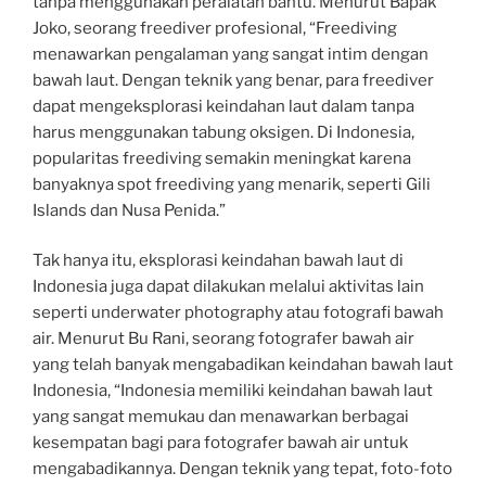
tanpa menggunakan peralatan bantu. Menurut Bapak
Joko, seorang freediver profesional, “Freediving
menawarkan pengalaman yang sangat intim dengan
bawah laut. Dengan teknik yang benar, para freediver
dapat mengeksplorasi keindahan laut dalam tanpa
harus menggunakan tabung oksigen. Di Indonesia,
popularitas freediving semakin meningkat karena
banyaknya spot freediving yang menarik, seperti Gili
Islands dan Nusa Penida.”
Tak hanya itu, eksplorasi keindahan bawah laut di
Indonesia juga dapat dilakukan melalui aktivitas lain
seperti underwater photography atau fotografi bawah
air. Menurut Bu Rani, seorang fotografer bawah air
yang telah banyak mengabadikan keindahan bawah laut
Indonesia, “Indonesia memiliki keindahan bawah laut
yang sangat memukau dan menawarkan berbagai
kesempatan bagi para fotografer bawah air untuk
mengabadikannya. Dengan teknik yang tepat, foto-foto