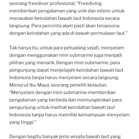
seorang freediver profesional, “Freediving
memberikan pengalaman yang unik dan intens untuk
merasakan keindahan bawah laut Indonesia secara
langsung. Para pencinta alam pasti akan terpesona
dengan keindahan yang ada di bawah permukaan laut.”
Tak hanya itu, untuk para petualang sejati, menyelam
dengan menggunakan mini submarine juga menjadi
pilihan yang menarik. Dengan mini submarine, para
pengunjung dapat menjelajahi keindahan bawah laut
Indonesia tanpa harus menyelam secara langsung.
Menurut Ibu Maya, seorang peneliti kelautan,
“Menyelam dengan mini submarine memberikan
pengalaman yang berbeda dan memungkinkan para
pengunjung untuk melihat keindahan bawah laut
Indonesia tanpa harus memiliki kemampuan menyelam
yang tinggi.”
Dengan begitu banyak jenis wisata bawah laut yang