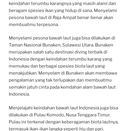
keindahan terumbu karangnya yang masih alami dan
beragam spesies ikan yang hidup di sana. Menyelami
pesona bawah laut di Raja Ampat benar-benar akan
membuatmu terpesona.
Menyelami pesona bawah laut juga bisa dilakukan di
Taman Nasional Bunaken, Sulawesi Utara. Bunaken
merupakan salah satu destinasi diving terbaik di
Indonesia dengan keindahan terumbu karang yang
memukau dan berbagai spesies biota laut yang
menakjubkan. Menyelam di Bunaken akan membawa
pengalaman yang tak terlupakan dan membuatmu
semakin jatuh cinta pada keindahan alam bawah laut
Indonesia.
Menjelajahi keindahan bawah laut Indonesia juga bisa
dilakukan di Pulau Komodo, Nusa Tenggara Timur.
Pulau ini terkenal dengan keberagaman biota lautnya,
termasuk ikan-ikan langka seperti hiu dan pari.