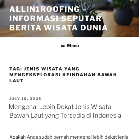
Skip
ALLIN1ROOFING –
to
INFORMASI SEPUTAR
content
BERITA WISATA DUNIA
Menu
TAG:
JENIS WISATA YANG
MENGEKSPLORASI KEINDAHAN BAWAH
LAUT
POSTED
JULY 16, 2025
ON
Mengenal Lebih Dekat Jenis Wisata
Bawah Laut yang Tersedia di Indonesia
Apakah Anda sudah pernah mengenal lebih dekat jenis