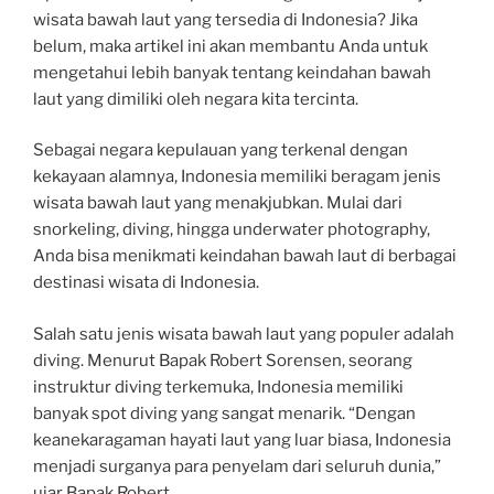
wisata bawah laut yang tersedia di Indonesia? Jika
belum, maka artikel ini akan membantu Anda untuk
mengetahui lebih banyak tentang keindahan bawah
laut yang dimiliki oleh negara kita tercinta.
Sebagai negara kepulauan yang terkenal dengan
kekayaan alamnya, Indonesia memiliki beragam jenis
wisata bawah laut yang menakjubkan. Mulai dari
snorkeling, diving, hingga underwater photography,
Anda bisa menikmati keindahan bawah laut di berbagai
destinasi wisata di Indonesia.
Salah satu jenis wisata bawah laut yang populer adalah
diving. Menurut Bapak Robert Sorensen, seorang
instruktur diving terkemuka, Indonesia memiliki
banyak spot diving yang sangat menarik. “Dengan
keanekaragaman hayati laut yang luar biasa, Indonesia
menjadi surganya para penyelam dari seluruh dunia,”
ujar Bapak Robert.