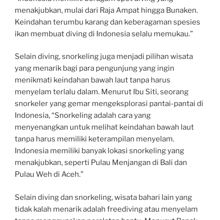
menakjubkan, mulai dari Raja Ampat hingga Bunaken.
Keindahan terumbu karang dan keberagaman spesies
ikan membuat diving di Indonesia selalu memukau.”
Selain diving, snorkeling juga menjadi pilihan wisata
yang menarik bagi para pengunjung yang ingin
menikmati keindahan bawah laut tanpa harus
menyelam terlalu dalam. Menurut Ibu Siti, seorang
snorkeler yang gemar mengeksplorasi pantai-pantai di
Indonesia, “Snorkeling adalah cara yang
menyenangkan untuk melihat keindahan bawah laut
tanpa harus memiliki keterampilan menyelam.
Indonesia memiliki banyak lokasi snorkeling yang
menakjubkan, seperti Pulau Menjangan di Bali dan
Pulau Weh di Aceh.”
Selain diving dan snorkeling, wisata bahari lain yang
tidak kalah menarik adalah freediving atau menyelam