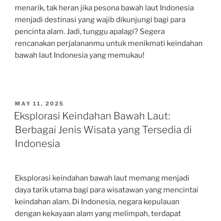
menarik, tak heran jika pesona bawah laut Indonesia
menjadi destinasi yang wajib dikunjungi bagi para
pencinta alam. Jadi, tunggu apalagi? Segera
rencanakan perjalananmu untuk menikmati keindahan
bawah laut Indonesia yang memukau!
POSTED
MAY 11, 2025
ON
Eksplorasi Keindahan Bawah Laut:
Berbagai Jenis Wisata yang Tersedia di
Indonesia
Eksplorasi keindahan bawah laut memang menjadi
daya tarik utama bagi para wisatawan yang mencintai
keindahan alam. Di Indonesia, negara kepulauan
dengan kekayaan alam yang melimpah, terdapat