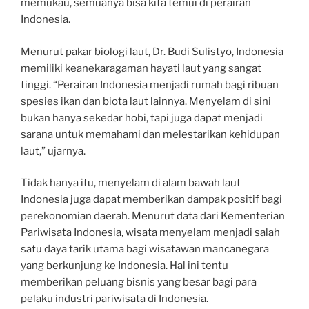
memukau, semuanya bisa kita temui di perairan
Indonesia.
Menurut pakar biologi laut, Dr. Budi Sulistyo, Indonesia
memiliki keanekaragaman hayati laut yang sangat
tinggi. “Perairan Indonesia menjadi rumah bagi ribuan
spesies ikan dan biota laut lainnya. Menyelam di sini
bukan hanya sekedar hobi, tapi juga dapat menjadi
sarana untuk memahami dan melestarikan kehidupan
laut,” ujarnya.
Tidak hanya itu, menyelam di alam bawah laut
Indonesia juga dapat memberikan dampak positif bagi
perekonomian daerah. Menurut data dari Kementerian
Pariwisata Indonesia, wisata menyelam menjadi salah
satu daya tarik utama bagi wisatawan mancanegara
yang berkunjung ke Indonesia. Hal ini tentu
memberikan peluang bisnis yang besar bagi para
pelaku industri pariwisata di Indonesia.