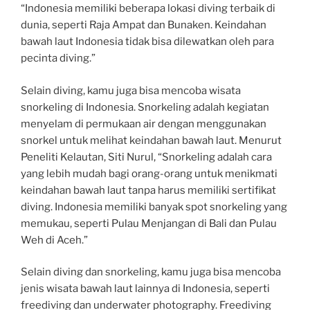
“Indonesia memiliki beberapa lokasi diving terbaik di
dunia, seperti Raja Ampat dan Bunaken. Keindahan
bawah laut Indonesia tidak bisa dilewatkan oleh para
pecinta diving.”
Selain diving, kamu juga bisa mencoba wisata
snorkeling di Indonesia. Snorkeling adalah kegiatan
menyelam di permukaan air dengan menggunakan
snorkel untuk melihat keindahan bawah laut. Menurut
Peneliti Kelautan, Siti Nurul, “Snorkeling adalah cara
yang lebih mudah bagi orang-orang untuk menikmati
keindahan bawah laut tanpa harus memiliki sertifikat
diving. Indonesia memiliki banyak spot snorkeling yang
memukau, seperti Pulau Menjangan di Bali dan Pulau
Weh di Aceh.”
Selain diving dan snorkeling, kamu juga bisa mencoba
jenis wisata bawah laut lainnya di Indonesia, seperti
freediving dan underwater photography. Freediving