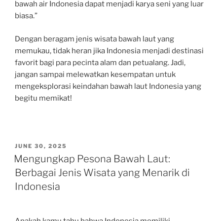
bawah air Indonesia dapat menjadi karya seni yang luar
biasa.”
Dengan beragam jenis wisata bawah laut yang
memukau, tidak heran jika Indonesia menjadi destinasi
favorit bagi para pecinta alam dan petualang. Jadi,
jangan sampai melewatkan kesempatan untuk
mengeksplorasi keindahan bawah laut Indonesia yang
begitu memikat!
POSTED
JUNE 30, 2025
ON
Mengungkap Pesona Bawah Laut:
Berbagai Jenis Wisata yang Menarik di
Indonesia