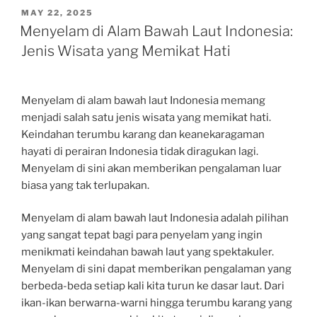
POSTED
MAY 22, 2025
ON
Menyelam di Alam Bawah Laut Indonesia:
Jenis Wisata yang Memikat Hati
Menyelam di alam bawah laut Indonesia memang
menjadi salah satu jenis wisata yang memikat hati.
Keindahan terumbu karang dan keanekaragaman
hayati di perairan Indonesia tidak diragukan lagi.
Menyelam di sini akan memberikan pengalaman luar
biasa yang tak terlupakan.
Menyelam di alam bawah laut Indonesia adalah pilihan
yang sangat tepat bagi para penyelam yang ingin
menikmati keindahan bawah laut yang spektakuler.
Menyelam di sini dapat memberikan pengalaman yang
berbeda-beda setiap kali kita turun ke dasar laut. Dari
ikan-ikan berwarna-warni hingga terumbu karang yang