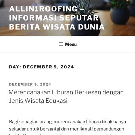
Skip
ALLIN1ROOFING –
to
INFORMASI SEPUTAR
content
BERITA WISATA DUNIA
Menu
DAY:
DECEMBER 9, 2024
POSTED
DECEMBER 9, 2024
ON
Merencanakan Liburan Berkesan dengan
Jenis Wisata Edukasi
Bagi sebagian orang, merencanakan liburan tidak hanya
sekadar untuk bersantai dan menikmati pemandangan