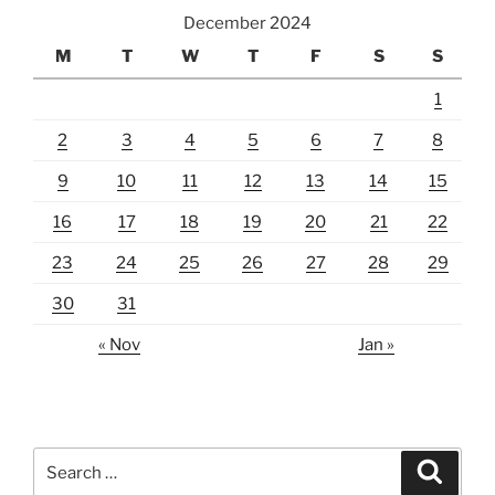
December 2024
M
T
W
T
F
S
S
1
2
3
4
5
6
7
8
9
10
11
12
13
14
15
16
17
18
19
20
21
22
23
24
25
26
27
28
29
30
31
« Nov
Jan »
Search
Search
for: