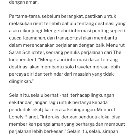
dengan aman.
Pertama-tama, sebelum berangkat, pastikan untuk
melakukan riset terlebih dahulu tentang destinasi yang
akan dikunjungi. Mengetahui informasi penting seperti
cuaca, keamanan, dan transportasi akan membantu
dalam merencanakan perjalanan dengan baik. Menurut
Sarah Schlichter, seorang penulis perjalanan dari The
Independent, “Mengetahui informasi dasar tentang
destinasi akan membantu solo traveler merasa lebih
percaya diri dan terhindar dari masalah yang tidak
diinginkan.”
Selain itu, selalu berhati-hati terhadap lingkungan
sekitar dan jangan ragu untuk bertanya kepada
penduduk lokal jika merasa kebingungan. Menurut
Lonely Planet, “Interaksi dengan penduduk lokal bisa
memberikan pengalaman yang berharga dan membuat
perjalanan lebih berkesan.” Selain itu, selalu simpan