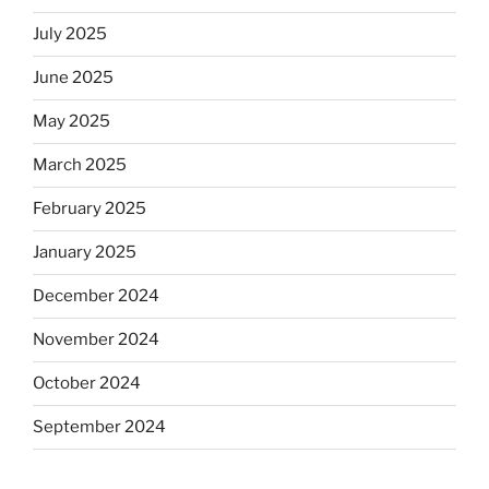
July 2025
June 2025
May 2025
March 2025
February 2025
January 2025
December 2024
November 2024
October 2024
September 2024