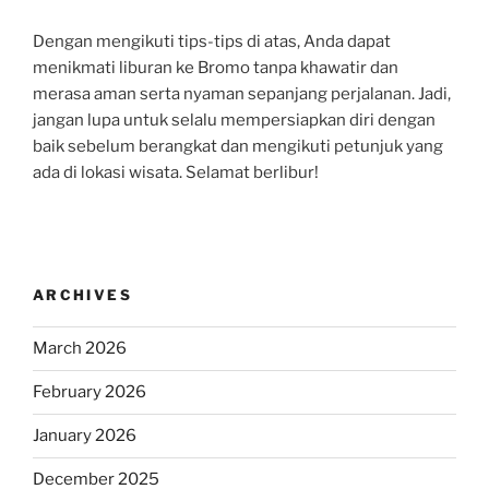
Dengan mengikuti tips-tips di atas, Anda dapat
menikmati liburan ke Bromo tanpa khawatir dan
merasa aman serta nyaman sepanjang perjalanan. Jadi,
jangan lupa untuk selalu mempersiapkan diri dengan
baik sebelum berangkat dan mengikuti petunjuk yang
ada di lokasi wisata. Selamat berlibur!
ARCHIVES
March 2026
February 2026
January 2026
December 2025