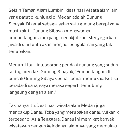
Selain Taman Alam Lumbini, destinasi wisata alam lain
yang patut dikunjungi di Medan adalah Gunung
Sibayak. Dikenal sebagai salah satu gunung berapi yang
masih aktif, Gunung Sibayak menawarkan
pemandangan alam yang menakjubkan. Menyegarkan
jiwa di sini tentu akan menjadi pengalaman yang tak
terlupakan.
Menurut Ibu Lina, seorang pendaki gunung yang sudah
sering mendaki Gunung Sibayak, “Pemandangan di
puncak Gunung Sibayak benar-benar memukau. Ketika
berada di sana, saya merasa seperti terhubung
langsung dengan alam.”
Tak hanya itu, Destinasi wisata alam Medan juga
mencakup Danau Toba yang merupakan danau vulkanik
terbesar di Asia Tenggara. Danau ini memikat banyak
wisatawan dengan keindahan alamnya yang memukau.