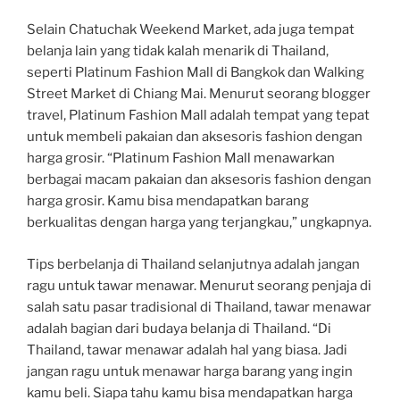
Selain Chatuchak Weekend Market, ada juga tempat
belanja lain yang tidak kalah menarik di Thailand,
seperti Platinum Fashion Mall di Bangkok dan Walking
Street Market di Chiang Mai. Menurut seorang blogger
travel, Platinum Fashion Mall adalah tempat yang tepat
untuk membeli pakaian dan aksesoris fashion dengan
harga grosir. “Platinum Fashion Mall menawarkan
berbagai macam pakaian dan aksesoris fashion dengan
harga grosir. Kamu bisa mendapatkan barang
berkualitas dengan harga yang terjangkau,” ungkapnya.
Tips berbelanja di Thailand selanjutnya adalah jangan
ragu untuk tawar menawar. Menurut seorang penjaja di
salah satu pasar tradisional di Thailand, tawar menawar
adalah bagian dari budaya belanja di Thailand. “Di
Thailand, tawar menawar adalah hal yang biasa. Jadi
jangan ragu untuk menawar harga barang yang ingin
kamu beli. Siapa tahu kamu bisa mendapatkan harga