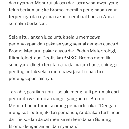
dan nyaman. Menurut ulasan dari para wisatawan yang
telah berkunjung ke Bromo, memilih penginapan yang
terpercaya dan nyaman akan membuat liburan Anda
semakin berkesan.
Selain itu, jangan lupa untuk selalu membawa
perlengkapan dan pakaian yang sesuai dengan cuaca di
Bromo. Menurut pakar cuaca dari Badan Meteorologi,
Klimatologi, dan Geofisika (BMKG), Bromo memiliki
suhu yang dingin terutama pada malam hari, sehingga
penting untuk selalu membawa jaket tebal dan
perlengkapan lainnya.
Terakhir, pastikan untuk selalu mengikuti petunjuk dari
pemandu wisata atau ranger yang ada di Bromo.
Menurut penuturan seorang pemandu lokal, “Dengan
mengikuti petunjuk dari pemandu, Anda akan terhindar
dari risiko dan dapat menikmati keindahan Gunung
Bromo dengan aman dan nyaman.”