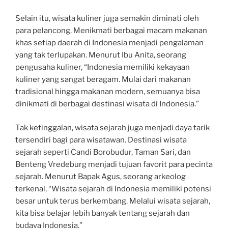
Selain itu, wisata kuliner juga semakin diminati oleh
para pelancong. Menikmati berbagai macam makanan
khas setiap daerah di Indonesia menjadi pengalaman
yang tak terlupakan. Menurut Ibu Anita, seorang
pengusaha kuliner, “Indonesia memiliki kekayaan
kuliner yang sangat beragam. Mulai dari makanan
tradisional hingga makanan modern, semuanya bisa
dinikmati di berbagai destinasi wisata di Indonesia.”
Tak ketinggalan, wisata sejarah juga menjadi daya tarik
tersendiri bagi para wisatawan. Destinasi wisata
sejarah seperti Candi Borobudur, Taman Sari, dan
Benteng Vredeburg menjadi tujuan favorit para pecinta
sejarah. Menurut Bapak Agus, seorang arkeolog
terkenal, “Wisata sejarah di Indonesia memiliki potensi
besar untuk terus berkembang. Melalui wisata sejarah,
kita bisa belajar lebih banyak tentang sejarah dan
budaya Indonesia.”