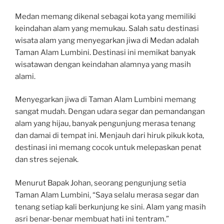
Medan memang dikenal sebagai kota yang memiliki
keindahan alam yang memukau. Salah satu destinasi
wisata alam yang menyegarkan jiwa di Medan adalah
Taman Alam Lumbini. Destinasi ini memikat banyak
wisatawan dengan keindahan alamnya yang masih
alami.
Menyegarkan jiwa di Taman Alam Lumbini memang
sangat mudah. Dengan udara segar dan pemandangan
alam yang hijau, banyak pengunjung merasa tenang
dan damai di tempat ini. Menjauh dari hiruk pikuk kota,
destinasi ini memang cocok untuk melepaskan penat
dan stres sejenak.
Menurut Bapak Johan, seorang pengunjung setia
Taman Alam Lumbini, “Saya selalu merasa segar dan
tenang setiap kali berkunjung ke sini. Alam yang masih
asri benar-benar membuat hati ini tentram.”