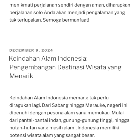
menikmati perjalanan sendiri dengan aman, diharapkan
perjalanan solo Anda akan menjadi pengalaman yang
tak terlupakan. Semoga bermanfaat!
POSTED
DECEMBER 9, 2024
ON
Keindahan Alam Indonesia:
Pengembangan Destinasi Wisata yang
Menarik
Keindahan Alam Indonesia memang tak perlu
diragukan lagi. Dari Sabang hingga Merauke, negeri ini
dipenuhi dengan pesona alam yang memukau. Mulai
dari pantai-pantai indah, gunung-gunung tinggi, hingga
hutan-hutan yang masih alami, Indonesia memiliki
potensi wisata alam yang sangat besar.