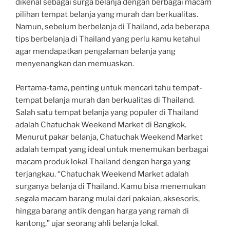
dikenal sebagai surga belanja dengan berbagai macam
pilihan tempat belanja yang murah dan berkualitas.
Namun, sebelum berbelanja di Thailand, ada beberapa
tips berbelanja di Thailand yang perlu kamu ketahui
agar mendapatkan pengalaman belanja yang
menyenangkan dan memuaskan.
Pertama-tama, penting untuk mencari tahu tempat-
tempat belanja murah dan berkualitas di Thailand.
Salah satu tempat belanja yang populer di Thailand
adalah Chatuchak Weekend Market di Bangkok.
Menurut pakar belanja, Chatuchak Weekend Market
adalah tempat yang ideal untuk menemukan berbagai
macam produk lokal Thailand dengan harga yang
terjangkau. “Chatuchak Weekend Market adalah
surganya belanja di Thailand. Kamu bisa menemukan
segala macam barang mulai dari pakaian, aksesoris,
hingga barang antik dengan harga yang ramah di
kantong,” ujar seorang ahli belanja lokal.