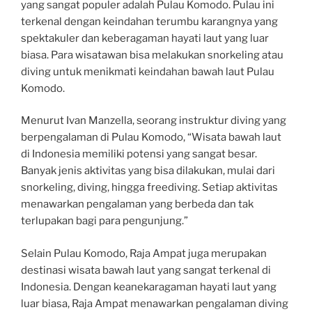
yang sangat populer adalah Pulau Komodo. Pulau ini
terkenal dengan keindahan terumbu karangnya yang
spektakuler dan keberagaman hayati laut yang luar
biasa. Para wisatawan bisa melakukan snorkeling atau
diving untuk menikmati keindahan bawah laut Pulau
Komodo.
Menurut Ivan Manzella, seorang instruktur diving yang
berpengalaman di Pulau Komodo, “Wisata bawah laut
di Indonesia memiliki potensi yang sangat besar.
Banyak jenis aktivitas yang bisa dilakukan, mulai dari
snorkeling, diving, hingga freediving. Setiap aktivitas
menawarkan pengalaman yang berbeda dan tak
terlupakan bagi para pengunjung.”
Selain Pulau Komodo, Raja Ampat juga merupakan
destinasi wisata bawah laut yang sangat terkenal di
Indonesia. Dengan keanekaragaman hayati laut yang
luar biasa, Raja Ampat menawarkan pengalaman diving