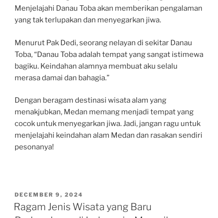
Menjelajahi Danau Toba akan memberikan pengalaman
yang tak terlupakan dan menyegarkan jiwa.
Menurut Pak Dedi, seorang nelayan di sekitar Danau
Toba, “Danau Toba adalah tempat yang sangat istimewa
bagiku. Keindahan alamnya membuat aku selalu
merasa damai dan bahagia.”
Dengan beragam destinasi wisata alam yang
menakjubkan, Medan memang menjadi tempat yang
cocok untuk menyegarkan jiwa. Jadi, jangan ragu untuk
menjelajahi keindahan alam Medan dan rasakan sendiri
pesonanya!
POSTED
DECEMBER 9, 2024
ON
Ragam Jenis Wisata yang Baru