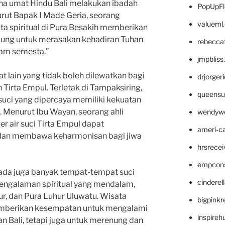
na umat Hindu Bali melakukan ibadah
PopUpFl
ut Bapak I Made Geria, seorang
valueml
ta spiritual di Pura Besakih memberikan
ung untuk merasakan kehadiran Tuhan
rebecca
lam semesta.”
jmpblis
at lain yang tidak boleh dilewatkan bagi
drjorger
Tirta Empul. Terletak di Tampaksiring,
queensu
suci yang dipercaya memiliki kekuatan
Menurut Ibu Wayan, seorang ahli
wendyw
ber air suci Tirta Empul dapat
ameri-
 dan membawa keharmonisan bagi jiwa
hrsrece
empcon
 ada juga banyak tempat-tempat suci
cinderel
pengalaman spiritual yang mendalam,
ur, dan Pura Luhur Uluwatu. Wisata
bigpinkr
 memberikan kesempatan untuk mengalami
inspireh
 Bali, tetapi juga untuk merenung dan