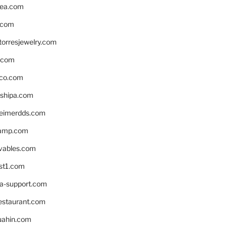
ea.com
.com
torresjewelry.com
s.com
ico.com
shipa.com
eimerdds.com
camp.com
ivables.com
st1.com
la-support.com
estaurant.com
uahin.com