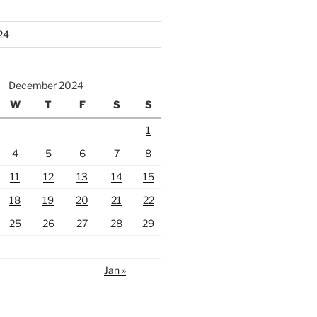
24
December 2024
W
T
F
S
S
1
4
5
6
7
8
11
12
13
14
15
18
19
20
21
22
25
26
27
28
29
Jan »