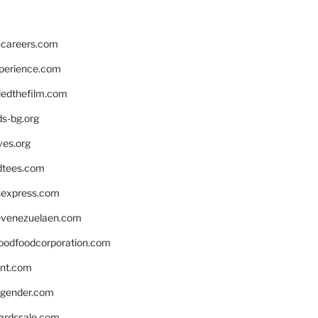
hcareers.com
xperience.com
edthefilm.com
ds-bg.org
ves.org
tees.com
rsexpress.com
venezuelaen.com
oodfoodcorporation.com
nnt.com
gender.com
ardssale.com