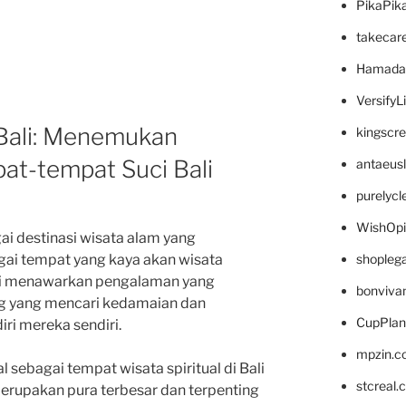
PikaPik
takecar
Hamada
VersifyL
i Bali: Menemukan
kingscr
at-tempat Suci Bali
antaeus
purelyc
WishOp
ai destinasi wisata alam yang
shopleg
gai tempat yang kaya akan wisata
 Bali menawarkan pengalaman yang
bonviva
g yang mencari kedamaian dan
CupPlan
ri mereka sendiri.
mpzin.c
 sebagai tempat wisata spiritual di Bali
stcreal.
merupakan pura terbesar dan terpenting