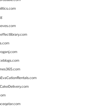
litics.com
rg
neves.com
ffectlibrary.com
ns.com
yoganj.com
rceblogs.com
ames365.com
EvaCationRentals.com
rCakeDelivery.com
.com
enceqatar.com