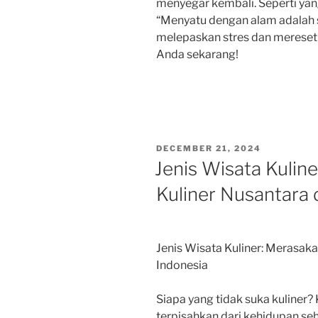
menyegar kembali. Seperti yang
“Menyatu dengan alam adalah s
melepaskan stres dan mereset 
Anda sekarang!
POSTED
DECEMBER 21, 2024
ON
Jenis Wisata Kulin
Kuliner Nusantara 
Jenis Wisata Kuliner: Merasaka
Indonesia
Siapa yang tidak suka kuliner?
terpisahkan dari kehidupan sehar