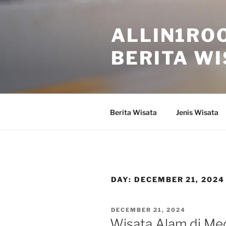
Skip
to
ALLIN1ROO
content
BERITA WI
Berita Wisata
Jenis Wisata
DAY:
DECEMBER 21, 2024
POSTED
DECEMBER 21, 2024
ON
Wisata Alam di Med