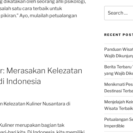
 dikatakan oleh seorang ahli psikologi,
alah satu cara terbaik untuk
Search
for:
pikiran.” Ayo, mulailah petualangan
RECENT POS
Panduan Wisat
Wajib Dikunjun
Berita Terbaru
er: Merasakan Kelezatan
yang Wajib Dik
di Indonesia
Menikmati Pes
Destinasi Terb
Menjelajah Kei
n Kelezatan Kuliner Nusantara di
Wisata Terbaik
Petualangan Se
 Kuliner merupakan bagian tak
Imperdible
i-hari kita. Di Indonesia, kita memiliki