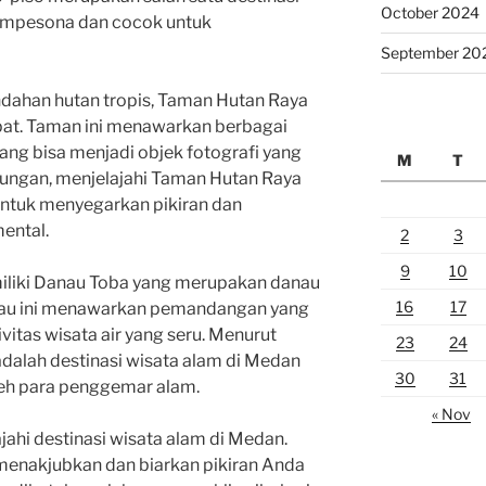
October 2024
empesona dan cocok untuk
September 20
ndahan hutan tropis, Taman Hutan Raya
pat. Taman ini menawarkan berbagai
yang bisa menjadi objek fotografi yang
M
T
gkungan, menjelajahi Taman Hutan Raya
untuk menyegarkan pikiran dan
ental.
2
3
9
10
miliki Danau Toba yang merupakan danau
16
17
Danau ini menawarkan pemandangan yang
vitas wisata air yang seru. Menurut
23
24
adalah destinasi wisata alam di Medan
30
31
leh para penggemar alam.
« Nov
ajahi destinasi wisata alam di Medan.
menakjubkan dan biarkan pikiran Anda