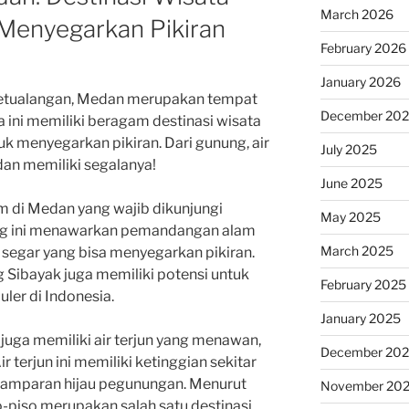
March 2026
Menyegarkan Pikiran
February 2026
January 2026
petualangan, Medan merupakan tempat
December 20
ta ini memiliki beragam destinasi wisata
k menyegarkan pikiran. Dari gunung, air
July 2025
edan memiliki segalanya!
June 2025
am di Medan yang wajib dikunjungi
May 2025
ng ini menawarkan pemandangan alam
March 2025
segar yang bisa menyegarkan pikiran.
 Sibayak juga memiliki potensi untuk
February 2025
ler di Indonesia.
January 2025
juga memiliki air terjun yang menawan,
December 20
ir terjun ini memiliki ketinggian sekitar
h hamparan hijau pegunungan. Menurut
November 20
so-piso merupakan salah satu destinasi