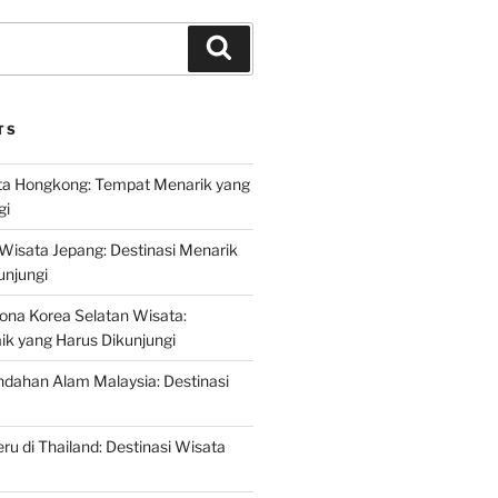
Search
TS
a Hongkong: Tempat Menarik yang
gi
 Wisata Jepang: Destinasi Menarik
unjungi
ona Korea Selatan Wisata:
aik yang Harus Dikunjungi
ndahan Alam Malaysia: Destinasi
ru di Thailand: Destinasi Wisata