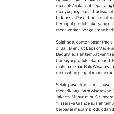
menarik? Salah satu opsi yang
mengunjungi pasar tradisional
Indonesia. Pasar tradisional 
berbagai produk lokal yang un
menawarkan pengalaman berbe
Salah satu contoh pasar tradi
di Bali. Menurut Bapak Made, s
Badung adalah tempat yang sa
berbagai produk lokal seperti k
makanan khas Bali. Wisatawan 
merasakan pengalaman berbel
Selain pasar tradisional, pasa
menarik bagi para wisatawan.
Jakarta. Menurut Ibu Siti, seo
“Pasaraya Grande adalah temp
berbagai macam produk dari da