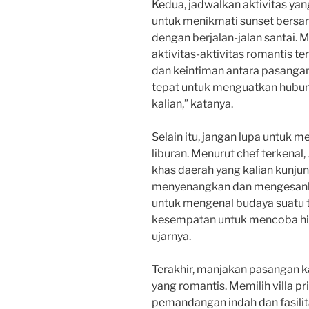
Kedua, jadwalkan aktivitas yan
untuk menikmati sunset bersam
dengan berjalan-jalan santai. M
aktivitas-aktivitas romantis 
dan keintiman antara pasangan
tepat untuk menguatkan hubu
kalian,” katanya.
Selain itu, jangan lupa untuk m
liburan. Menurut chef terkena
khas daerah yang kalian kunju
menyenangkan dan mengesanka
untuk mengenal budaya suatu t
kesempatan untuk mencoba hid
ujarnya.
Terakhir, manjakan pasangan 
yang romantis. Memilih villa p
pemandangan indah dan fasil