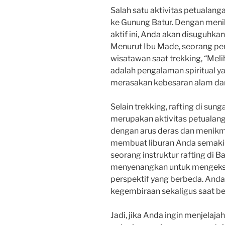
Salah satu aktivitas petualanga
ke Gunung Batur. Dengan meni
aktif ini, Anda akan disuguh
Menurut Ibu Made, seorang pe
wisatawan saat trekking, “Meli
adalah pengalaman spiritual y
merasakan kebesaran alam dan
Selain trekking, rafting di sun
merupakan aktivitas petualang
dengan arus deras dan menikma
membuat liburan Anda semaki
seorang instruktur rafting di Ba
menyenangkan untuk mengekspl
perspektif yang berbeda. Anda
kegembiraan sekaligus saat ber
Jadi, jika Anda ingin menjelaja