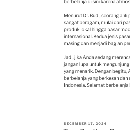
berbelanja di sini karena atm
Menurut Dr. Budi, seorang ahli 
sangat beragam, mulai dari pa
produk lokal hingga pasar m
internasional. Kedua jenis pasa
masing dan menjadi bagian pent
Jadi, jika Anda sedang merenca
jangan lupa untuk mengunjungi
yang menarik. Dengan begitu
berbelanja yang berkesan dan 
Indonesia. Selamat berbelanja!
POSTED
DECEMBER 17, 2024
ON