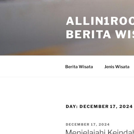
Skip
to
ALLIN1ROO
content
BERITA WI
Berita Wisata
Jenis Wisata
DAY:
DECEMBER 17, 2024
POSTED
DECEMBER 17, 2024
ON
Menjelajahi Keinda