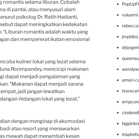
g romantis selama liburan. Cobalah
PopUpFl
a di pantai, atau menyusuri alam
valueml
enurut psikolog Dr. Ratih Hadianti,
tersebut dapat meningkatkan kedekatan
rebecca
. “Liburan romantis adalah waktu yang
jmpblis
ngan dan mempererat ikatan emosional
drjorger
queensu
encoba kuliner lokal yang lezat selama
l, Juna Rorimpandey, mencicipi makanan
wendyw
ngi dapat menjadi pengalaman yang
ameri-
n. “Makanan dapat menjadi sarana
hrsrece
empat, jadi jangan lewatkan
angan-hidangan lokal yang lezat,”
empcon
cinderel
kalian dengan menginap di akomodasi
bigpinkr
ribadi atau resort yang menawarkan
inspireh
itas mewah dapat menambah kesan