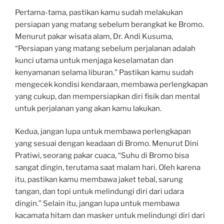
Pertama-tama, pastikan kamu sudah melakukan
persiapan yang matang sebelum berangkat ke Bromo.
Menurut pakar wisata alam, Dr. Andi Kusuma,
“Persiapan yang matang sebelum perjalanan adalah
kunci utama untuk menjaga keselamatan dan
kenyamanan selama liburan.” Pastikan kamu sudah
mengecek kondisi kendaraan, membawa perlengkapan
yang cukup, dan mempersiapkan diri fisik dan mental
untuk perjalanan yang akan kamu lakukan.
Kedua, jangan lupa untuk membawa perlengkapan
yang sesuai dengan keadaan di Bromo. Menurut Dini
Pratiwi, seorang pakar cuaca, “Suhu di Bromo bisa
sangat dingin, terutama saat malam hari. Oleh karena
itu, pastikan kamu membawa jaket tebal, sarung
tangan, dan topi untuk melindungi diri dari udara
dingin.” Selain itu, jangan lupa untuk membawa
kacamata hitam dan masker untuk melindungi diri dari