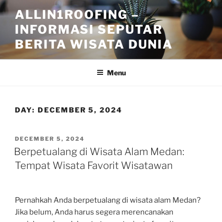
Skip
ALLIN1ROOFING –
to
INFORMASI SEPUTAR
content
BERITA WISATA DUNIA
Menu
DAY:
DECEMBER 5, 2024
POSTED
DECEMBER 5, 2024
ON
Berpetualang di Wisata Alam Medan:
Tempat Wisata Favorit Wisatawan
Pernahkah Anda berpetualang di wisata alam Medan?
Jika belum, Anda harus segera merencanakan