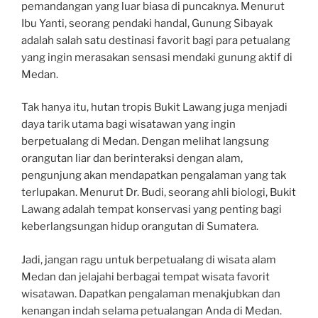
pemandangan yang luar biasa di puncaknya. Menurut
Ibu Yanti, seorang pendaki handal, Gunung Sibayak
adalah salah satu destinasi favorit bagi para petualang
yang ingin merasakan sensasi mendaki gunung aktif di
Medan.
Tak hanya itu, hutan tropis Bukit Lawang juga menjadi
daya tarik utama bagi wisatawan yang ingin
berpetualang di Medan. Dengan melihat langsung
orangutan liar dan berinteraksi dengan alam,
pengunjung akan mendapatkan pengalaman yang tak
terlupakan. Menurut Dr. Budi, seorang ahli biologi, Bukit
Lawang adalah tempat konservasi yang penting bagi
keberlangsungan hidup orangutan di Sumatera.
Jadi, jangan ragu untuk berpetualang di wisata alam
Medan dan jelajahi berbagai tempat wisata favorit
wisatawan. Dapatkan pengalaman menakjubkan dan
kenangan indah selama petualangan Anda di Medan.