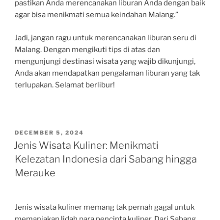
pastikan Anda merencanakan liburan Anda dengan baik
agar bisa menikmati semua keindahan Malang.”
Jadi, jangan ragu untuk merencanakan liburan seru di
Malang. Dengan mengikuti tips di atas dan
mengunjungi destinasi wisata yang wajib dikunjungi,
Anda akan mendapatkan pengalaman liburan yang tak
terlupakan. Selamat berlibur!
POSTED
DECEMBER 5, 2024
ON
Jenis Wisata Kuliner: Menikmati
Kelezatan Indonesia dari Sabang hingga
Merauke
Jenis wisata kuliner memang tak pernah gagal untuk
memanjakan lidah para pencinta kuliner. Dari Sabang