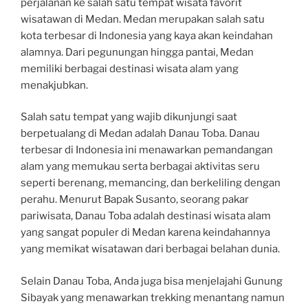
perjalanan ke salah satu tempat wisata favorit
wisatawan di Medan. Medan merupakan salah satu
kota terbesar di Indonesia yang kaya akan keindahan
alamnya. Dari pegunungan hingga pantai, Medan
memiliki berbagai destinasi wisata alam yang
menakjubkan.
Salah satu tempat yang wajib dikunjungi saat
berpetualang di Medan adalah Danau Toba. Danau
terbesar di Indonesia ini menawarkan pemandangan
alam yang memukau serta berbagai aktivitas seru
seperti berenang, memancing, dan berkeliling dengan
perahu. Menurut Bapak Susanto, seorang pakar
pariwisata, Danau Toba adalah destinasi wisata alam
yang sangat populer di Medan karena keindahannya
yang memikat wisatawan dari berbagai belahan dunia.
Selain Danau Toba, Anda juga bisa menjelajahi Gunung
Sibayak yang menawarkan trekking menantang namun