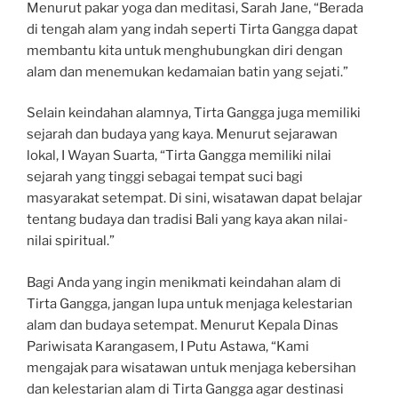
Menurut pakar yoga dan meditasi, Sarah Jane, “Berada
di tengah alam yang indah seperti Tirta Gangga dapat
membantu kita untuk menghubungkan diri dengan
alam dan menemukan kedamaian batin yang sejati.”
Selain keindahan alamnya, Tirta Gangga juga memiliki
sejarah dan budaya yang kaya. Menurut sejarawan
lokal, I Wayan Suarta, “Tirta Gangga memiliki nilai
sejarah yang tinggi sebagai tempat suci bagi
masyarakat setempat. Di sini, wisatawan dapat belajar
tentang budaya dan tradisi Bali yang kaya akan nilai-
nilai spiritual.”
Bagi Anda yang ingin menikmati keindahan alam di
Tirta Gangga, jangan lupa untuk menjaga kelestarian
alam dan budaya setempat. Menurut Kepala Dinas
Pariwisata Karangasem, I Putu Astawa, “Kami
mengajak para wisatawan untuk menjaga kebersihan
dan kelestarian alam di Tirta Gangga agar destinasi