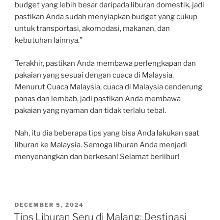
budget yang lebih besar daripada liburan domestik, jadi
pastikan Anda sudah menyiapkan budget yang cukup
untuk transportasi, akomodasi, makanan, dan
kebutuhan lainnya.”
Terakhir, pastikan Anda membawa perlengkapan dan
pakaian yang sesuai dengan cuaca di Malaysia.
Menurut Cuaca Malaysia, cuaca di Malaysia cenderung
panas dan lembab, jadi pastikan Anda membawa
pakaian yang nyaman dan tidak terlalu tebal.
Nah, itu dia beberapa tips yang bisa Anda lakukan saat
liburan ke Malaysia. Semoga liburan Anda menjadi
menyenangkan dan berkesan! Selamat berlibur!
POSTED
DECEMBER 5, 2024
ON
Tips Liburan Seru di Malang: Destinasi