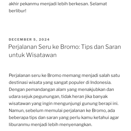
akhir pekanmu menjadi lebih berkesan. Selamat
berlibur!
POSTED
DECEMBER 5, 2024
ON
Perjalanan Seru ke Bromo: Tips dan Saran
untuk Wisatawan
Perjalanan seru ke Bromo memang menjadi salah satu
destinasi wisata yang sangat populer di Indonesia.
Dengan pemandangan alam yang menakjubkan dan
udara sejuk pegunungan, tidak heran jika banyak
wisatawan yang ingin mengunjungi gunung berapi ini.
Namun, sebelum memulai perjalanan ke Bromo, ada
beberapa tips dan saran yang perlu kamu ketahui agar
liburanmu menjadi lebih menyenangkan.