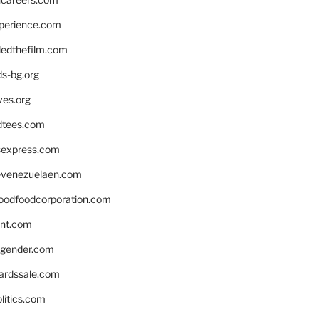
xperience.com
edthefilm.com
ds-bg.org
ves.org
tees.com
rsexpress.com
venezuelaen.com
oodfoodcorporation.com
nnt.com
gender.com
ardssale.com
litics.com