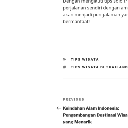
Dengan mengikuti tips solo tr
perjalanan sendiri dengan am
akan menjadi pengalaman yan
bermanfaat!
CATEGORIES
TIPS WISATA
TAGS
TIPS WISATA DI THAILAN
Post
Previous
PREVIOUS
navigation
Post
Keindahan Alam Indonesia:
Pengembangan Destinasi Wisa
yang Menarik