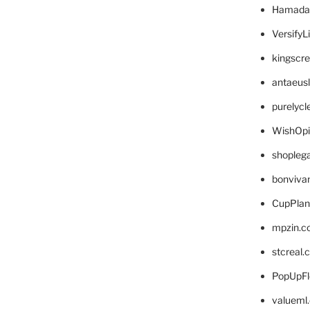
Hamada
VersifyL
kingscr
antaeus
purelyc
WishOp
shopleg
bonviva
CupPlan
mpzin.c
stcreal.
PopUpFl
valueml