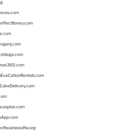
rg
neves.com
ffectlibrary.com
ns.com
yoganj.com
rceblogs.com
ames365.com
EvaCationRentals.com
rCakeDelivery.com
.com
enceqatar.com
aApp.com
eofbusinessdfw.org