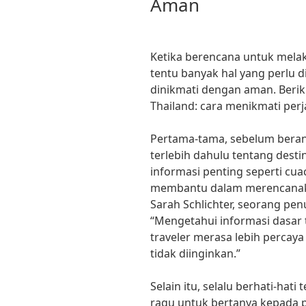
Aman
Ketika berencana untuk melak
tentu banyak hal yang perlu 
dinikmati dengan aman. Beriku
Thailand: cara menikmati per
Pertama-tama, sebelum berang
terlebih dahulu tentang dest
informasi penting seperti cu
membantu dalam merencanaka
Sarah Schlichter, seorang pen
“Mengetahui informasi dasar
traveler merasa lebih percaya
tidak diinginkan.”
Selain itu, selalu berhati-hat
ragu untuk bertanya kepada p