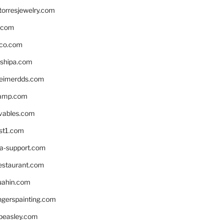
torresjewelry.com
s.com
ico.com
shipa.com
eimerdds.com
camp.com
ivables.com
st1.com
la-support.com
estaurant.com
uahin.com
erspainting.com
beasley.com