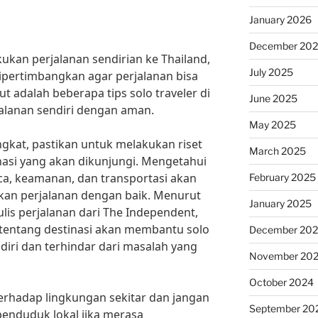
January 2026
December 20
ukan perjalanan sendirian ke Thailand,
July 2025
dipertimbangkan agar perjalanan bisa
t adalah beberapa tips solo traveler di
June 2025
jalanan sendiri dengan aman.
May 2025
kat, pastikan untuk melakukan riset
March 2025
inasi yang akan dikunjungi. Mengetahui
aca, keamanan, dan transportasi akan
February 2025
n perjalanan dengan baik. Menurut
January 2025
ulis perjalanan dari The Independent,
 tentang destinasi akan membantu solo
December 20
 diri dan terhindar dari masalah yang
November 20
October 2024
i terhadap lingkungan sekitar dan jangan
September 20
enduduk lokal jika merasa