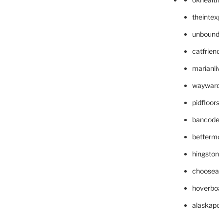
theinte
unbound
catfrien
marianli
wayward
pidfloo
bancode
betterm
hingsto
choosea
hoverbo
alaskapo