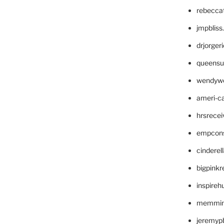
rebecca
jmpblis
drjorger
queensu
wendyw
ameri-
hrsrece
empcon
cinderel
bigpinkr
inspireh
memming
jeremyp