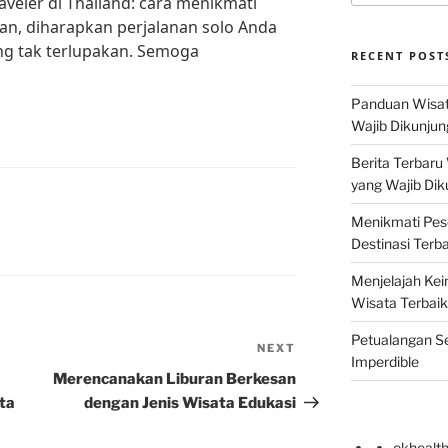
aveler di Thailand: cara menikmati
an, diharapkan perjalanan solo Anda
g tak terlupakan. Semoga
RECENT POST
Panduan Wisat
Wajib Dikunjun
Berita Terbaru
yang Wajib Dik
Menikmati Pes
D
Destinasi Terb
Menjelajah Kei
Wisata Terbaik
Petualangan Se
NEXT
Next
Imperdible
Post
Merencanakan Liburan Berkesan
ta
dengan Jenis Wisata Edukasi
okhealt