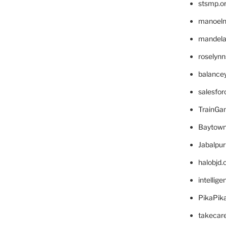
stsmp.o
manoel
mandelae
roselyn
balance
salesfo
TrainG
Baytown
Jabalpu
halobjd
intellig
PikaPik
takecar