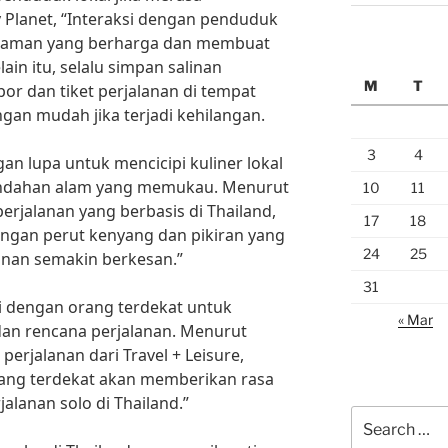
 Planet, “Interaksi dengan penduduk
alaman yang berharga dan membuat
lain itu, selalu simpan salinan
M
T
or dan tiket perjalanan di tempat
ngan mudah jika terjadi kehilangan.
3
4
gan lupa untuk mencicipi kuliner lokal
eindahan alam yang memukau. Menurut
10
11
perjalanan yang berbasis di Thailand,
17
18
dengan perut kenyang dan pikiran yang
24
25
nan semakin berkesan.”
31
si dengan orang terdekat untuk
« Mar
dan rencana perjalanan. Menurut
erjalanan dari Travel + Leisure,
rang terdekat akan memberikan rasa
lanan solo di Thailand.”
Search
for: