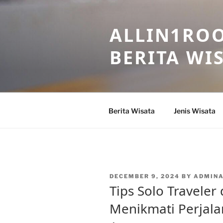
Skip
to
ALLIN1ROO
content
BERITA WI
Berita Wisata
Jenis Wisata
POSTED
DECEMBER 9, 2024
BY
ADMIN
ON
Tips Solo Traveler 
Menikmati Perjala