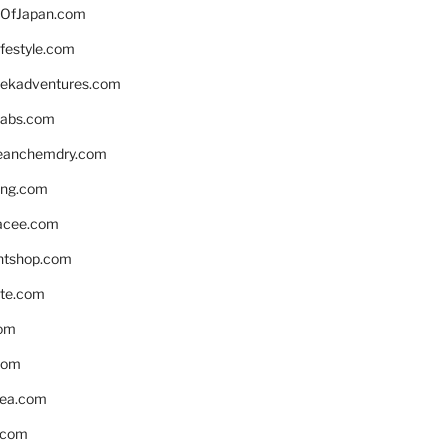
OfJapan.com
ifestyle.com
eekadventures.com
labs.com
leanchemdry.com
ing.com
acee.com
ntshop.com
te.com
om
com
ea.com
.com