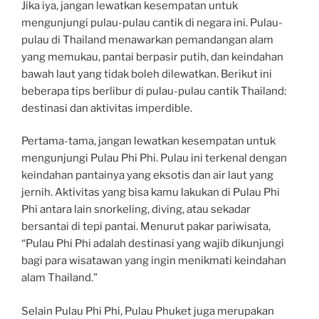
Jika iya, jangan lewatkan kesempatan untuk
mengunjungi pulau-pulau cantik di negara ini. Pulau-
pulau di Thailand menawarkan pemandangan alam
yang memukau, pantai berpasir putih, dan keindahan
bawah laut yang tidak boleh dilewatkan. Berikut ini
beberapa tips berlibur di pulau-pulau cantik Thailand:
destinasi dan aktivitas imperdible.
Pertama-tama, jangan lewatkan kesempatan untuk
mengunjungi Pulau Phi Phi. Pulau ini terkenal dengan
keindahan pantainya yang eksotis dan air laut yang
jernih. Aktivitas yang bisa kamu lakukan di Pulau Phi
Phi antara lain snorkeling, diving, atau sekadar
bersantai di tepi pantai. Menurut pakar pariwisata,
“Pulau Phi Phi adalah destinasi yang wajib dikunjungi
bagi para wisatawan yang ingin menikmati keindahan
alam Thailand.”
Selain Pulau Phi Phi, Pulau Phuket juga merupakan