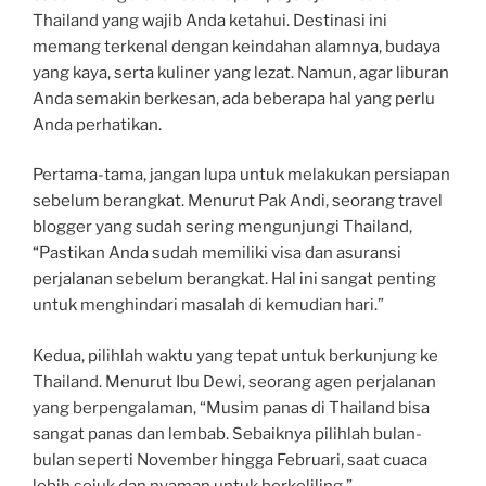
Thailand yang wajib Anda ketahui. Destinasi ini
memang terkenal dengan keindahan alamnya, budaya
yang kaya, serta kuliner yang lezat. Namun, agar liburan
Anda semakin berkesan, ada beberapa hal yang perlu
Anda perhatikan.
Pertama-tama, jangan lupa untuk melakukan persiapan
sebelum berangkat. Menurut Pak Andi, seorang travel
blogger yang sudah sering mengunjungi Thailand,
“Pastikan Anda sudah memiliki visa dan asuransi
perjalanan sebelum berangkat. Hal ini sangat penting
untuk menghindari masalah di kemudian hari.”
Kedua, pilihlah waktu yang tepat untuk berkunjung ke
Thailand. Menurut Ibu Dewi, seorang agen perjalanan
yang berpengalaman, “Musim panas di Thailand bisa
sangat panas dan lembab. Sebaiknya pilihlah bulan-
bulan seperti November hingga Februari, saat cuaca
lebih sejuk dan nyaman untuk berkeliling.”