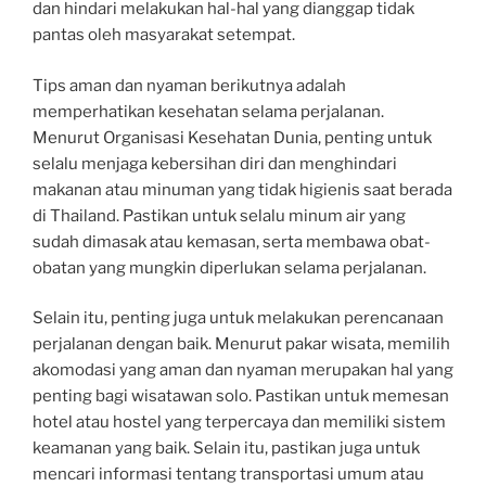
dan hindari melakukan hal-hal yang dianggap tidak
pantas oleh masyarakat setempat.
Tips aman dan nyaman berikutnya adalah
memperhatikan kesehatan selama perjalanan.
Menurut Organisasi Kesehatan Dunia, penting untuk
selalu menjaga kebersihan diri dan menghindari
makanan atau minuman yang tidak higienis saat berada
di Thailand. Pastikan untuk selalu minum air yang
sudah dimasak atau kemasan, serta membawa obat-
obatan yang mungkin diperlukan selama perjalanan.
Selain itu, penting juga untuk melakukan perencanaan
perjalanan dengan baik. Menurut pakar wisata, memilih
akomodasi yang aman dan nyaman merupakan hal yang
penting bagi wisatawan solo. Pastikan untuk memesan
hotel atau hostel yang terpercaya dan memiliki sistem
keamanan yang baik. Selain itu, pastikan juga untuk
mencari informasi tentang transportasi umum atau