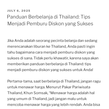
POSTED
JULY 6, 2025
ON
Panduan Berbelanja di Thailand: Tips
Menjadi Pemburu Diskon yang Sukses
Jika Anda adalah seorang pecinta belanja dan sedang
merencanakan liburan ke Thailand, Anda pasti ingin
tahu bagaimana cara menjadi pemburu diskon yang
sukses di sana. Tidak perlu khawatir, karena saya akan
memberikan panduan berbelanja di Thailand: tips
menjadi pemburu diskon yang sukses untuk Anda!
Pertama-tama, saat berbelanja di Thailand, jangan ragu
untuk menawar harga. Menurut Pakar Pariwisata
Thailand, Khun Somsak, “Menawar harga adalah hal
yang umum di Thailand, jadi jangan malu untuk
mencoba menawar harga yang lebih rendah. Anda bisa