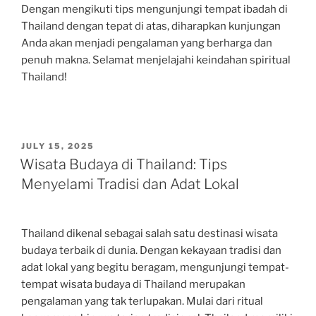
Dengan mengikuti tips mengunjungi tempat ibadah di
Thailand dengan tepat di atas, diharapkan kunjungan
Anda akan menjadi pengalaman yang berharga dan
penuh makna. Selamat menjelajahi keindahan spiritual
Thailand!
POSTED
JULY 15, 2025
ON
Wisata Budaya di Thailand: Tips
Menyelami Tradisi dan Adat Lokal
Thailand dikenal sebagai salah satu destinasi wisata
budaya terbaik di dunia. Dengan kekayaan tradisi dan
adat lokal yang begitu beragam, mengunjungi tempat-
tempat wisata budaya di Thailand merupakan
pengalaman yang tak terlupakan. Mulai dari ritual