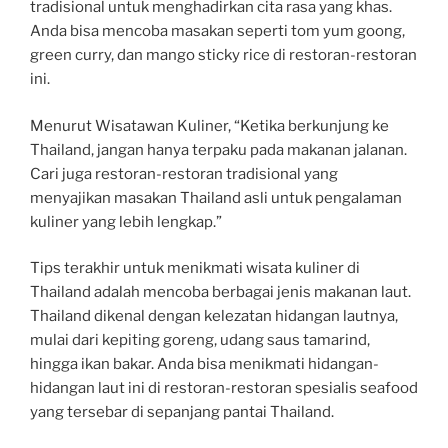
tradisional untuk menghadirkan cita rasa yang khas.
Anda bisa mencoba masakan seperti tom yum goong,
green curry, dan mango sticky rice di restoran-restoran
ini.
Menurut Wisatawan Kuliner, “Ketika berkunjung ke
Thailand, jangan hanya terpaku pada makanan jalanan.
Cari juga restoran-restoran tradisional yang
menyajikan masakan Thailand asli untuk pengalaman
kuliner yang lebih lengkap.”
Tips terakhir untuk menikmati wisata kuliner di
Thailand adalah mencoba berbagai jenis makanan laut.
Thailand dikenal dengan kelezatan hidangan lautnya,
mulai dari kepiting goreng, udang saus tamarind,
hingga ikan bakar. Anda bisa menikmati hidangan-
hidangan laut ini di restoran-restoran spesialis seafood
yang tersebar di sepanjang pantai Thailand.