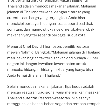
Tips pertama untuk menikmati wisata kuliner di
Thailand adalah mencoba makanan jalanan. Makanan
jalanan di Thailand terkenal dengan citarasa yang
autentik dan harga yang terjangkau. Anda bisa
mencicipi berbagai hidangan lezat seperti pad thai,
som tam, dan mango sticky rice di gerobak-gerobak
makanan yang tersebar di berbagai sudut kota.
Menurut Chef David Thompson, pemilik restoran
mewah Nahm di Bangkok, “Makanan jalanan di Thailand
merupakan bagian tak terpisahkan dari budaya kuliner
negara ini. Jangan lewatkan kesempatan untuk
mencoba hidangan-hidangan khas yang hanya bisa
Anda temui di jalanan Thailand.”
Selain mencoba makanan jalanan, tips kedua adalah
mencari restoran tradisional yang menyajikan masakan
Thailand autentik. Restoran-restoran ini biasanya
menggunakan bahan-bahan segar dan rempah-rempah