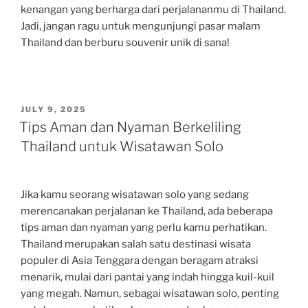
kenangan yang berharga dari perjalananmu di Thailand.
Jadi, jangan ragu untuk mengunjungi pasar malam
Thailand dan berburu souvenir unik di sana!
POSTED
JULY 9, 2025
ON
Tips Aman dan Nyaman Berkeliling
Thailand untuk Wisatawan Solo
Jika kamu seorang wisatawan solo yang sedang
merencanakan perjalanan ke Thailand, ada beberapa
tips aman dan nyaman yang perlu kamu perhatikan.
Thailand merupakan salah satu destinasi wisata
populer di Asia Tenggara dengan beragam atraksi
menarik, mulai dari pantai yang indah hingga kuil-kuil
yang megah. Namun, sebagai wisatawan solo, penting