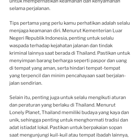
untuk memperhatikan keamanan dan kenyamanan
selama perjalanan.
Tips pertama yang perlu kamu perhatikan adalah selalu
menjaga keamanan diri. Menurut Kementerian Luar
Negeri Republik Indonesia, penting untuk selalu
waspada terhadap kejahatan jalanan dan tindak
kriminal lainnya saat berada di Thailand. Pastikan untuk
menyimpan barang berharga seperti paspor dan uang
di tempat yang aman, serta hindari tempat-tempat
yang terpencil dan minim pencahayaan saat berjalan-
jalan sendirian.
Selain itu, penting juga untuk selalu mengikuti aturan
dan peraturan yang berlaku di Thailand. Menurut
Lonely Planet, Thailand memiliki budaya yang kaya dan
unik, sehingga penting untuk menghormati tradisi dan
adat istiadat lokal. Pastikan untuk berpakaian sopan
saat mengunjungi kuil-kuil atau tempat ibadah lainnya,