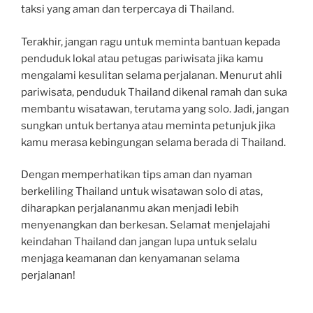
taksi yang aman dan terpercaya di Thailand.
Terakhir, jangan ragu untuk meminta bantuan kepada
penduduk lokal atau petugas pariwisata jika kamu
mengalami kesulitan selama perjalanan. Menurut ahli
pariwisata, penduduk Thailand dikenal ramah dan suka
membantu wisatawan, terutama yang solo. Jadi, jangan
sungkan untuk bertanya atau meminta petunjuk jika
kamu merasa kebingungan selama berada di Thailand.
Dengan memperhatikan tips aman dan nyaman
berkeliling Thailand untuk wisatawan solo di atas,
diharapkan perjalananmu akan menjadi lebih
menyenangkan dan berkesan. Selamat menjelajahi
keindahan Thailand dan jangan lupa untuk selalu
menjaga keamanan dan kenyamanan selama
perjalanan!