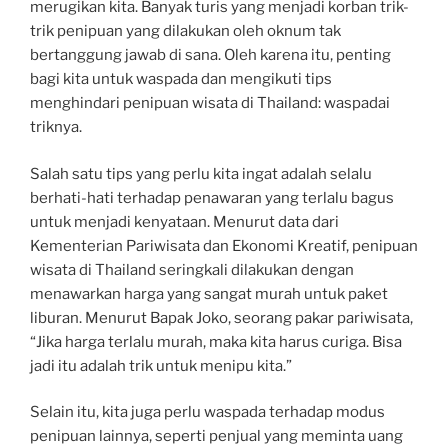
merugikan kita. Banyak turis yang menjadi korban trik-
trik penipuan yang dilakukan oleh oknum tak
bertanggung jawab di sana. Oleh karena itu, penting
bagi kita untuk waspada dan mengikuti tips
menghindari penipuan wisata di Thailand: waspadai
triknya.
Salah satu tips yang perlu kita ingat adalah selalu
berhati-hati terhadap penawaran yang terlalu bagus
untuk menjadi kenyataan. Menurut data dari
Kementerian Pariwisata dan Ekonomi Kreatif, penipuan
wisata di Thailand seringkali dilakukan dengan
menawarkan harga yang sangat murah untuk paket
liburan. Menurut Bapak Joko, seorang pakar pariwisata,
“Jika harga terlalu murah, maka kita harus curiga. Bisa
jadi itu adalah trik untuk menipu kita.”
Selain itu, kita juga perlu waspada terhadap modus
penipuan lainnya, seperti penjual yang meminta uang