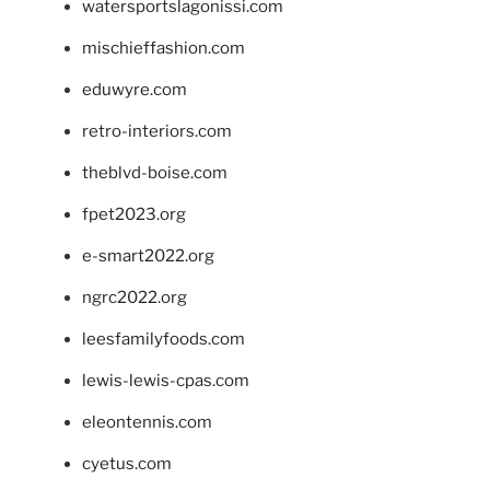
watersportslagonissi.com
mischieffashion.com
eduwyre.com
retro-interiors.com
theblvd-boise.com
fpet2023.org
e-smart2022.org
ngrc2022.org
leesfamilyfoods.com
lewis-lewis-cpas.com
eleontennis.com
cyetus.com