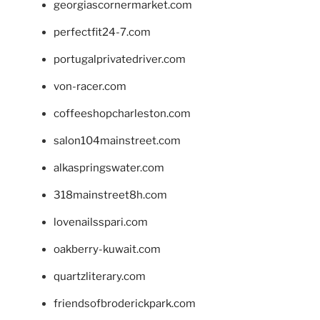
georgiascornermarket.com
perfectfit24-7.com
portugalprivatedriver.com
von-racer.com
coffeeshopcharleston.com
salon104mainstreet.com
alkaspringswater.com
318mainstreet8h.com
lovenailsspari.com
oakberry-kuwait.com
quartzliterary.com
friendsofbroderickpark.com