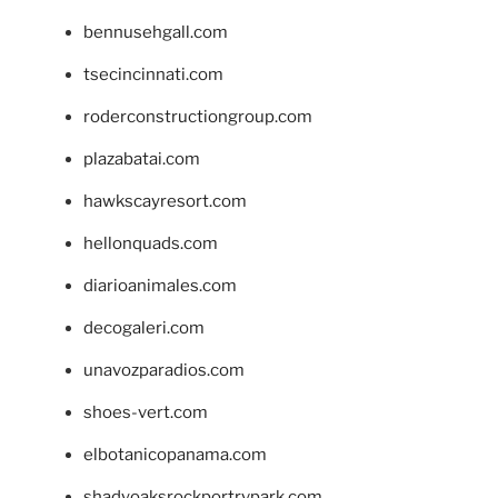
bennusehgall.com
tsecincinnati.com
roderconstructiongroup.com
plazabatai.com
hawkscayresort.com
hellonquads.com
diarioanimales.com
decogaleri.com
unavozparadios.com
shoes-vert.com
elbotanicopanama.com
shadyoaksrockportrvpark.com