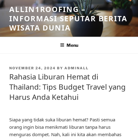
Skip
ALLIN1ROOFING –
to
INFORMASI SEPUTAR BERITA
content
WISATA DUNIA
Menu
POSTED
NOVEMBER 24, 2024
BY
ADMINALL
ON
Rahasia Liburan Hemat di
Thailand: Tips Budget Travel yang
Harus Anda Ketahui
Siapa yang tidak suka liburan hemat? Pasti semua
orang ingin bisa menikmati liburan tanpa harus
menguras dompet. Nah, kali ini kita akan membahas