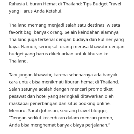
Rahasia Liburan Hemat di Thailand: Tips Budget Travel
yang Harus Anda Ketahui.
Thailand memang menjadi salah satu destinasi wisata
favorit bagi banyak orang. Selain keindahan alamnya,
Thailand juga terkenal dengan budaya dan kuliner yang
kaya. Namun, seringkali orang merasa khawatir dengan
budget yang harus dikeluarkan untuk liburan ke
Thailand.
Tapi jangan khawatir, karena sebenarnya ada banyak
cara untuk bisa menikmati liburan hemat di Thailand.
Salah satunya adalah dengan mencari promo tiket
pesawat dan hotel yang seringkali ditawarkan oleh
maskapai penerbangan dan situs booking online.
Menurut Sarah Johnson, seorang travel blogger,
“Dengan sedikit kecerdikan dalam mencari promo,
Anda bisa menghemat banyak biaya perjalanan.”