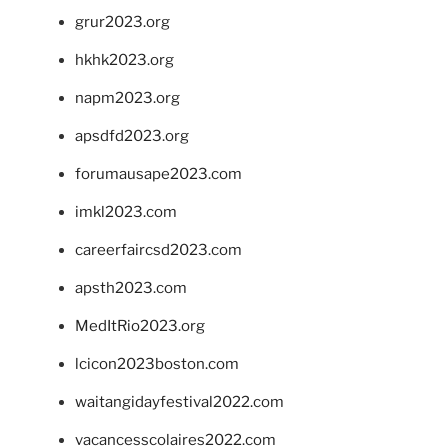
grur2023.org
hkhk2023.org
napm2023.org
apsdfd2023.org
forumausape2023.com
imkl2023.com
careerfaircsd2023.com
apsth2023.com
MedItRio2023.org
lcicon2023boston.com
waitangidayfestival2022.com
vacancesscolaires2022.com