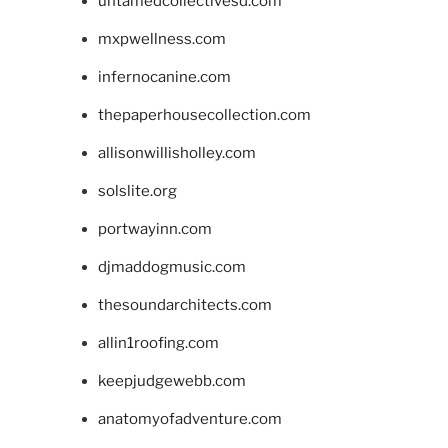
untamedcollectivesd.com
mxpwellness.com
infernocanine.com
thepaperhousecollection.com
allisonwillisholley.com
solslite.org
portwayinn.com
djmaddogmusic.com
thesoundarchitects.com
allin1roofing.com
keepjudgewebb.com
anatomyofadventure.com