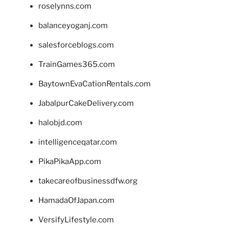
roselynns.com
balanceyoganj.com
salesforceblogs.com
TrainGames365.com
BaytownEvaCationRentals.com
JabalpurCakeDelivery.com
halobjd.com
intelligenceqatar.com
PikaPikaApp.com
takecareofbusinessdfw.org
HamadaOfJapan.com
VersifyLifestyle.com