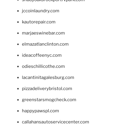
jccoinlaundry.com
kautorepair.com
marjaeswinebar.com
elmazatlanclinton.com
ideacoffeenyc.com
odieschillicothe.com
lacantinitagalesburg.com
pizzadeliverybristol.com
greenstarsmogcheck.com
happypawspl.com
callahansautoservicecenter.com