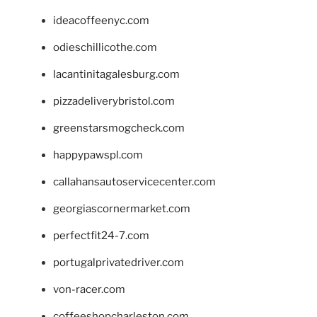
ideacoffeenyc.com
odieschillicothe.com
lacantinitagalesburg.com
pizzadeliverybristol.com
greenstarsmogcheck.com
happypawspl.com
callahansautoservicecenter.com
georgiascornermarket.com
perfectfit24-7.com
portugalprivatedriver.com
von-racer.com
coffeeshopcharleston.com