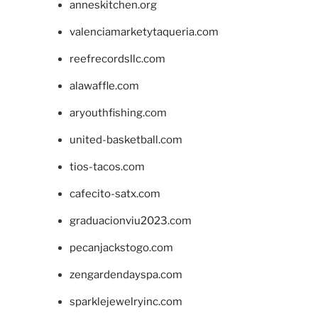
anneskitchen.org
valenciamarketytaqueria.com
reefrecordsllc.com
alawaffle.com
aryouthfishing.com
united-basketball.com
tios-tacos.com
cafecito-satx.com
graduacionviu2023.com
pecanjackstogo.com
zengardendayspa.com
sparklejewelryinc.com