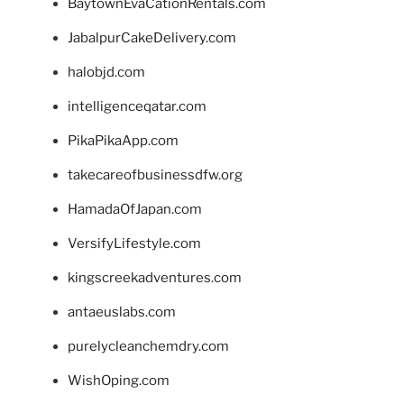
BaytownEvaCationRentals.com
JabalpurCakeDelivery.com
halobjd.com
intelligenceqatar.com
PikaPikaApp.com
takecareofbusinessdfw.org
HamadaOfJapan.com
VersifyLifestyle.com
kingscreekadventures.com
antaeuslabs.com
purelycleanchemdry.com
WishOping.com