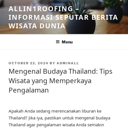
Skip
ALLIN1ROOFING –
to
INFORMASI SEPUTAR BERITA
content
WISATA DUNIA
Menu
POSTED
OCTOBER 22, 2024
BY
ADMINALL
ON
Mengenal Budaya Thailand: Tips
Wisata yang Memperkaya
Pengalaman
Apakah Anda sedang merencanakan liburan ke
Thailand? Jika iya, pastikan untuk mengenal budaya
Thailand agar pengalaman wisata Anda semakin