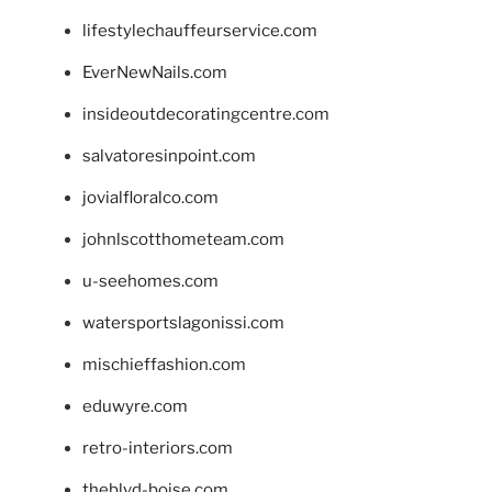
lifestylechauffeurservice.com
EverNewNails.com
insideoutdecoratingcentre.com
salvatoresinpoint.com
jovialfloralco.com
johnlscotthometeam.com
u-seehomes.com
watersportslagonissi.com
mischieffashion.com
eduwyre.com
retro-interiors.com
theblvd-boise.com