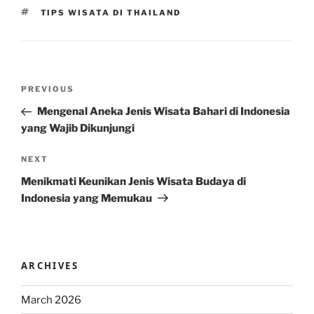
TAGS
TIPS WISATA DI THAILAND
Post
Previous
PREVIOUS
navigation
Post
Mengenal Aneka Jenis Wisata Bahari di Indonesia
yang Wajib Dikunjungi
Next
NEXT
Post
Menikmati Keunikan Jenis Wisata Budaya di
Indonesia yang Memukau
ARCHIVES
March 2026