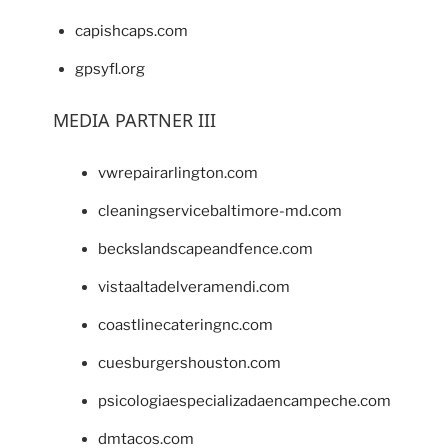
capishcaps.com
gpsyfl.org
MEDIA PARTNER III
vwrepairarlington.com
cleaningservicebaltimore-md.com
beckslandscapeandfence.com
vistaaltadelveramendi.com
coastlinecateringnc.com
cuesburgershouston.com
psicologiaespecializadaencampeche.com
dmtacos.com