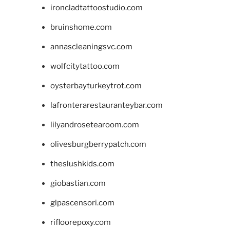
ironcladtattoostudio.com
bruinshome.com
annascleaningsvc.com
wolfcitytattoo.com
oysterbayturkeytrot.com
lafronterarestauranteybar.com
lilyandrosetearoom.com
olivesburgberrypatch.com
theslushkids.com
giobastian.com
glpascensori.com
rifloorepoxy.com