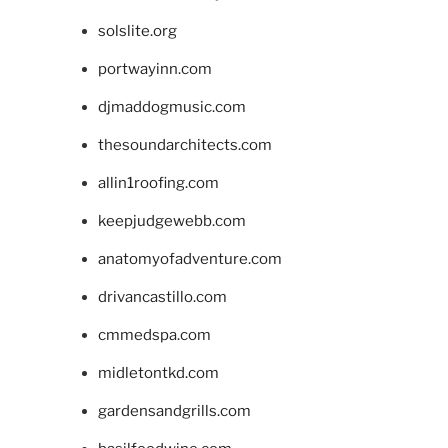
solslite.org
portwayinn.com
djmaddogmusic.com
thesoundarchitects.com
allin1roofing.com
keepjudgewebb.com
anatomyofadventure.com
drivancastillo.com
cmmedspa.com
midletontkd.com
gardensandgrills.com