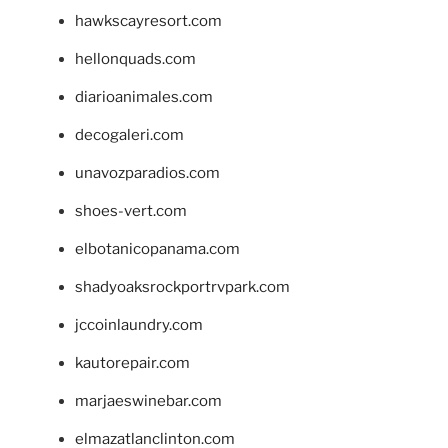
hawkscayresort.com
hellonquads.com
diarioanimales.com
decogaleri.com
unavozparadios.com
shoes-vert.com
elbotanicopanama.com
shadyoaksrockportrvpark.com
jccoinlaundry.com
kautorepair.com
marjaeswinebar.com
elmazatlanclinton.com