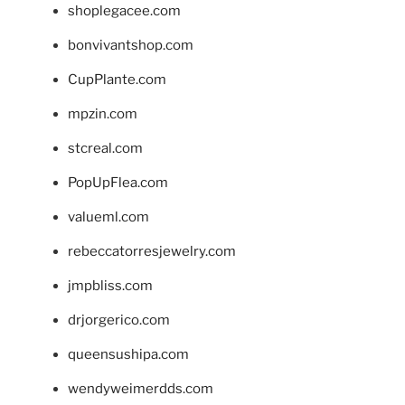
shoplegacee.com
bonvivantshop.com
CupPlante.com
mpzin.com
stcreal.com
PopUpFlea.com
valueml.com
rebeccatorresjewelry.com
jmpbliss.com
drjorgerico.com
queensushipa.com
wendyweimerdds.com