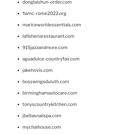
donglaishun-order.com
fiamc-rome2022.org
mariceworldessentials.com
lafisheriarestaurant.com
915jazzandmore.com
aguadulce-countryfair.com
jakehovis.com
bosswingsduluth.com
birminghamautocare.com
tonyscountrykitchen.com
jbellasnailspa.com
mychaihouse.com