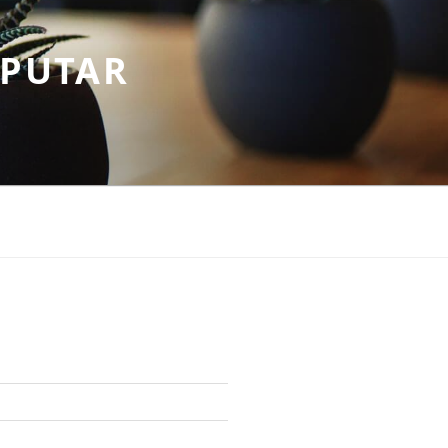
EPUTAR