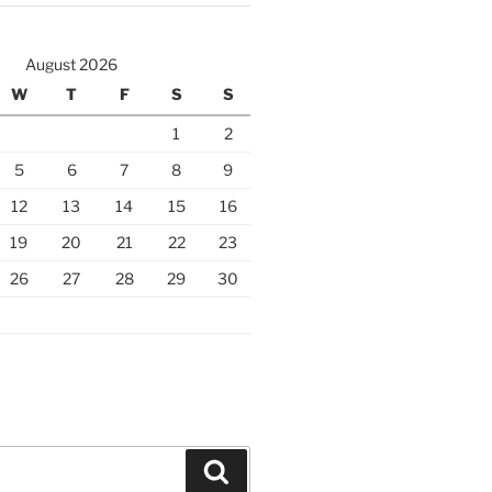
August 2026
W
T
F
S
S
1
2
5
6
7
8
9
12
13
14
15
16
19
20
21
22
23
26
27
28
29
30
Search