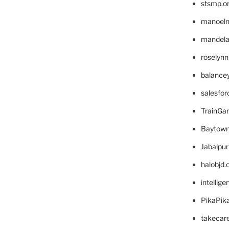
stsmp.o
manoel
mandelae
roselyn
balance
salesfo
TrainG
Baytown
Jabalpu
halobjd
intellig
PikaPik
takecar