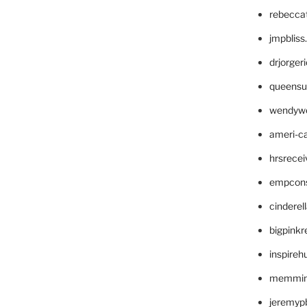
rebecca
jmpblis
drjorger
queensu
wendyw
ameri-
hrsrece
empcon
cinderel
bigpinkr
inspireh
memming
jeremyp