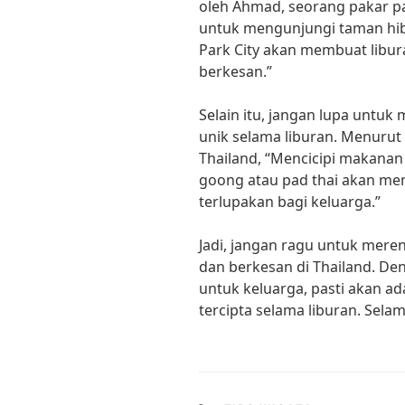
oleh Ahmad, seorang pakar p
untuk mengunjungi taman hib
Park City akan membuat libura
berkesan.”
Selain itu, jangan lupa untu
unik selama liburan. Menurut 
Thailand, “Mencicipi makanan
goong atau pad thai akan me
terlupakan bagi keluarga.”
Jadi, jangan ragu untuk mere
dan berkesan di Thailand. Den
untuk keluarga, pasti akan 
tercipta selama liburan. Selam