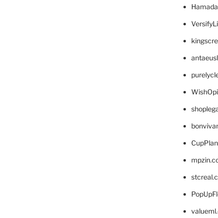
Hamada
VersifyL
kingscr
antaeus
purelyc
WishOp
shopleg
bonviva
CupPlan
mpzin.c
stcreal.
PopUpFl
valueml