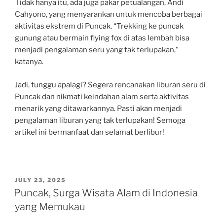
Tidak hanya itu, ada juga pakar petualangan, Andi
Cahyono, yang menyarankan untuk mencoba berbagai
aktivitas ekstrem di Puncak. “Trekking ke puncak
gunung atau bermain flying fox di atas lembah bisa
menjadi pengalaman seru yang tak terlupakan,”
katanya.
Jadi, tunggu apalagi? Segera rencanakan liburan seru di
Puncak dan nikmati keindahan alam serta aktivitas
menarik yang ditawarkannya. Pasti akan menjadi
pengalaman liburan yang tak terlupakan! Semoga
artikel ini bermanfaat dan selamat berlibur!
POSTED
JULY 23, 2025
ON
Puncak, Surga Wisata Alam di Indonesia
yang Memukau