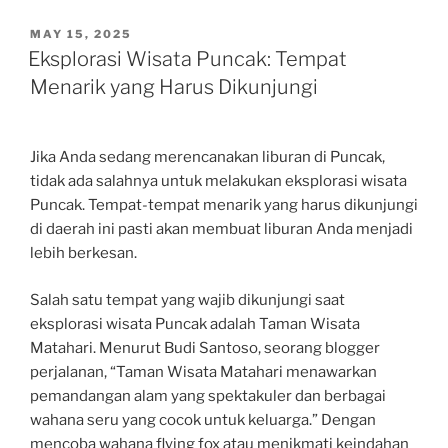
POSTED
MAY 15, 2025
ON
Eksplorasi Wisata Puncak: Tempat
Menarik yang Harus Dikunjungi
Jika Anda sedang merencanakan liburan di Puncak,
tidak ada salahnya untuk melakukan eksplorasi wisata
Puncak. Tempat-tempat menarik yang harus dikunjungi
di daerah ini pasti akan membuat liburan Anda menjadi
lebih berkesan.
Salah satu tempat yang wajib dikunjungi saat
eksplorasi wisata Puncak adalah Taman Wisata
Matahari. Menurut Budi Santoso, seorang blogger
perjalanan, “Taman Wisata Matahari menawarkan
pemandangan alam yang spektakuler dan berbagai
wahana seru yang cocok untuk keluarga.” Dengan
mencoba wahana flying fox atau menikmati keindahan