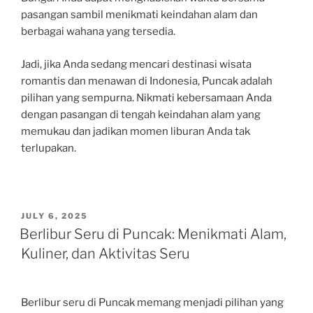
pasangan sambil menikmati keindahan alam dan
berbagai wahana yang tersedia.
Jadi, jika Anda sedang mencari destinasi wisata
romantis dan menawan di Indonesia, Puncak adalah
pilihan yang sempurna. Nikmati kebersamaan Anda
dengan pasangan di tengah keindahan alam yang
memukau dan jadikan momen liburan Anda tak
terlupakan.
POSTED
JULY 6, 2025
ON
Berlibur Seru di Puncak: Menikmati Alam,
Kuliner, dan Aktivitas Seru
Berlibur seru di Puncak memang menjadi pilihan yang