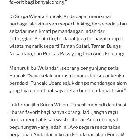
favorit bagi banyak orang.”
Di Surga Wisata Puncak, Anda dapat menikmati
berbagai aktivitas seru seperti hiking, bersepeda, atau
sekadar menikmati pemandangan indah dari
ketinggian. Selain itu, terdapat juga berbagai tempat
wisata menarik seperti Taman Safari, Taman Bunga
Nusantara, dan Puncak Pass yang bisa Anda kunjungi.
Menurut Ibu Wulandari, seorang pengunjung setia
Puncak, “Saya selalu merasa tenang dan segar ketika
berada di Puncak. Udara sejuk dan pemandangan alam
yang hijau membuat saya betah berlama-lama di sini.”
Tak heran jika Surga Wisata Puncak menjadi destinasi
liburan favorit bagi banyak orang. Jadi, jangan ragu
untuk menghabiskan waktu liburan Anda di tengah
pegunungan yang indah ini. Ayo segera rencanakan
perjalanan Anda dan nikmati keindahan alam Puncak!