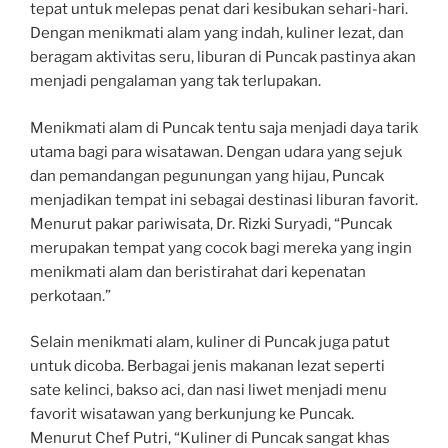
tepat untuk melepas penat dari kesibukan sehari-hari.
Dengan menikmati alam yang indah, kuliner lezat, dan
beragam aktivitas seru, liburan di Puncak pastinya akan
menjadi pengalaman yang tak terlupakan.
Menikmati alam di Puncak tentu saja menjadi daya tarik
utama bagi para wisatawan. Dengan udara yang sejuk
dan pemandangan pegunungan yang hijau, Puncak
menjadikan tempat ini sebagai destinasi liburan favorit.
Menurut pakar pariwisata, Dr. Rizki Suryadi, “Puncak
merupakan tempat yang cocok bagi mereka yang ingin
menikmati alam dan beristirahat dari kepenatan
perkotaan.”
Selain menikmati alam, kuliner di Puncak juga patut
untuk dicoba. Berbagai jenis makanan lezat seperti
sate kelinci, bakso aci, dan nasi liwet menjadi menu
favorit wisatawan yang berkunjung ke Puncak.
Menurut Chef Putri, “Kuliner di Puncak sangat khas