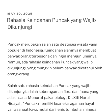
POSTED
MAY 10, 2025
ON
Rahasia Keindahan Puncak yang Wajib
Dikunjungi
Puncak merupakan salah satu destinasi wisata yang
populer di Indonesia. Keindahan alamnya membuat
banyak orang terpesona dan ingin mengunjunginya.
Namun, ada rahasia keindahan Puncak yang wajib
dikunjungi, yang mungkin belum banyak diketahui oleh
orang-orang.
Salah satu rahasia keindahan Puncak yang wajib
dikunjungi adalah keberagaman flora dan fauna yang
ada di sana. Menurut pakar biologi, Dr. Siti Nurul
Hidayah, “Puncak memiliki keanekaragaman hayati
yang sangat kaya, mulai dari jenis tumbuhan hingga