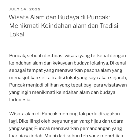
POSTED
JULY 14, 2025
ON
Wisata Alam dan Budaya di Puncak:
Menikmati Keindahan alam dan Tradisi
Lokal
Puncak, sebuah destinasi wisata yang terkenal dengan
keindahan alam dan kekayaan budaya lokalnya. Dikenal
sebagai tempat yang menawarkan pesona alam yang
menakjubkan serta tradisi lokal yang kaya akan sejarah,
Puncak menjadi pilihan yang tepat bagi para wisatawan
yang ingin menikmati keindahan alam dan budaya
Indonesia.
Wisata alam di Puncak memang tak perlu diragukan
lagi. Dikelilingi oleh pegunungan yang hijau dan udara
yang segar, Puncak menawarkan pemandangan yang
luar biasa indah. Mulai dari kebun teh yang menghijau