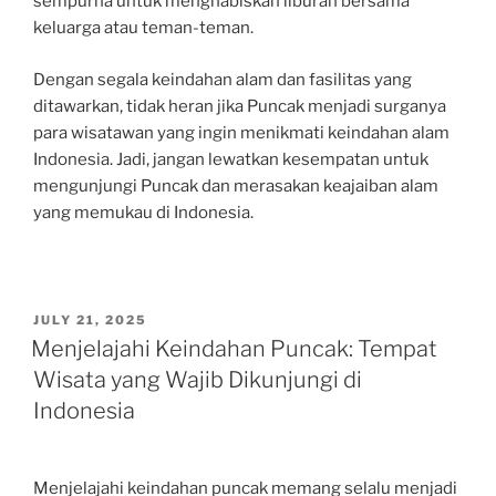
sempurna untuk menghabiskan liburan bersama
keluarga atau teman-teman.
Dengan segala keindahan alam dan fasilitas yang
ditawarkan, tidak heran jika Puncak menjadi surganya
para wisatawan yang ingin menikmati keindahan alam
Indonesia. Jadi, jangan lewatkan kesempatan untuk
mengunjungi Puncak dan merasakan keajaiban alam
yang memukau di Indonesia.
POSTED
JULY 21, 2025
ON
Menjelajahi Keindahan Puncak: Tempat
Wisata yang Wajib Dikunjungi di
Indonesia
Menjelajahi keindahan puncak memang selalu menjadi