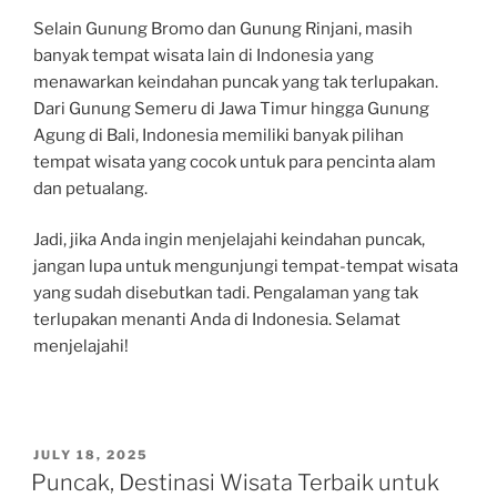
Selain Gunung Bromo dan Gunung Rinjani, masih
banyak tempat wisata lain di Indonesia yang
menawarkan keindahan puncak yang tak terlupakan.
Dari Gunung Semeru di Jawa Timur hingga Gunung
Agung di Bali, Indonesia memiliki banyak pilihan
tempat wisata yang cocok untuk para pencinta alam
dan petualang.
Jadi, jika Anda ingin menjelajahi keindahan puncak,
jangan lupa untuk mengunjungi tempat-tempat wisata
yang sudah disebutkan tadi. Pengalaman yang tak
terlupakan menanti Anda di Indonesia. Selamat
menjelajahi!
POSTED
JULY 18, 2025
ON
Puncak, Destinasi Wisata Terbaik untuk