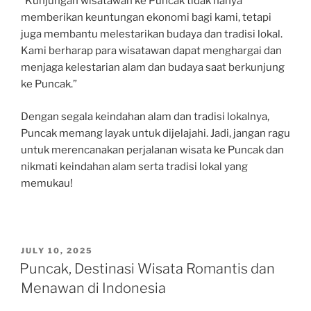
“Kunjungan wisatawan ke Puncak tidak hanya
memberikan keuntungan ekonomi bagi kami, tetapi
juga membantu melestarikan budaya dan tradisi lokal.
Kami berharap para wisatawan dapat menghargai dan
menjaga kelestarian alam dan budaya saat berkunjung
ke Puncak.”
Dengan segala keindahan alam dan tradisi lokalnya,
Puncak memang layak untuk dijelajahi. Jadi, jangan ragu
untuk merencanakan perjalanan wisata ke Puncak dan
nikmati keindahan alam serta tradisi lokal yang
memukau!
POSTED
JULY 10, 2025
ON
Puncak, Destinasi Wisata Romantis dan
Menawan di Indonesia