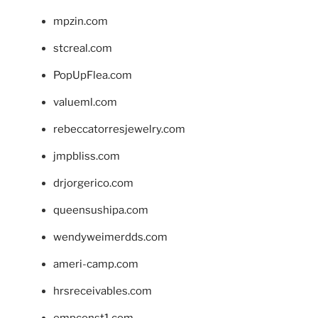
mpzin.com
stcreal.com
PopUpFlea.com
valueml.com
rebeccatorresjewelry.com
jmpbliss.com
drjorgerico.com
queensushipa.com
wendyweimerdds.com
ameri-camp.com
hrsreceivables.com
empconst1.com