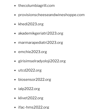
thecolumbiagrill.com
provisionscheeseandwineshoppe.com
khedi2023.org
akademikgeriatri2023.org
marmarapediatri2023.org
emchie2023.org
girisimselradyoloji2022.org
utcd2022.org
biosensor2022.org
ialp2022.org
klivet2022.org
ifac-hms2022.org