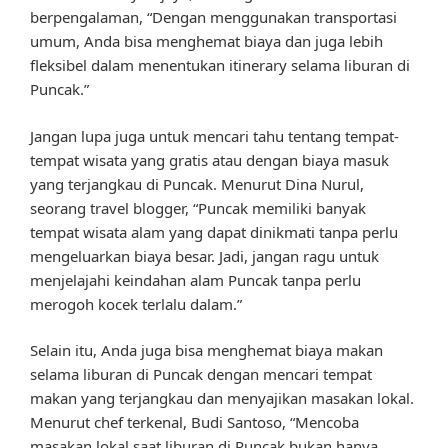
berpengalaman, “Dengan menggunakan transportasi
umum, Anda bisa menghemat biaya dan juga lebih
fleksibel dalam menentukan itinerary selama liburan di
Puncak.”
Jangan lupa juga untuk mencari tahu tentang tempat-
tempat wisata yang gratis atau dengan biaya masuk
yang terjangkau di Puncak. Menurut Dina Nurul,
seorang travel blogger, “Puncak memiliki banyak
tempat wisata alam yang dapat dinikmati tanpa perlu
mengeluarkan biaya besar. Jadi, jangan ragu untuk
menjelajahi keindahan alam Puncak tanpa perlu
merogoh kocek terlalu dalam.”
Selain itu, Anda juga bisa menghemat biaya makan
selama liburan di Puncak dengan mencari tempat
makan yang terjangkau dan menyajikan masakan lokal.
Menurut chef terkenal, Budi Santoso, “Mencoba
masakan lokal saat liburan di Puncak bukan hanya