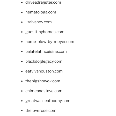
driveadragster.com
hematologa.com
lizaivanov.com
guesttinyhomes.com
home-plow-by-meyer.com
palatelatincuisine.com
blackdoglegacy.com
eatvivahouston.com
thebigshowok.com
chimeandstave.com
greatwallseafoodny.com
theloverose.com