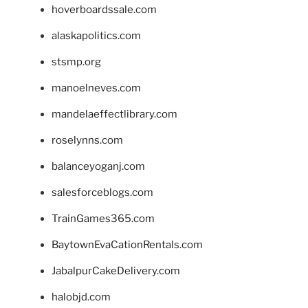
hoverboardssale.com
alaskapolitics.com
stsmp.org
manoelneves.com
mandelaeffectlibrary.com
roselynns.com
balanceyoganj.com
salesforceblogs.com
TrainGames365.com
BaytownEvaCationRentals.com
JabalpurCakeDelivery.com
halobjd.com