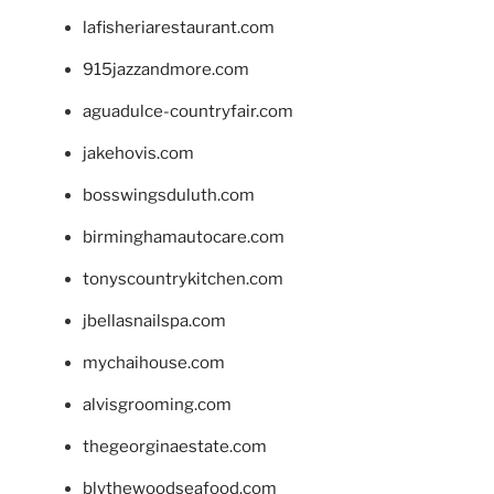
lafisheriarestaurant.com
915jazzandmore.com
aguadulce-countryfair.com
jakehovis.com
bosswingsduluth.com
birminghamautocare.com
tonyscountrykitchen.com
jbellasnailspa.com
mychaihouse.com
alvisgrooming.com
thegeorginaestate.com
blythewoodseafood.com