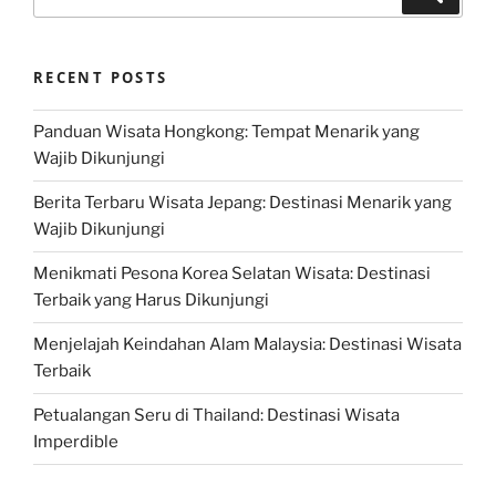
for:
RECENT POSTS
Panduan Wisata Hongkong: Tempat Menarik yang
Wajib Dikunjungi
Berita Terbaru Wisata Jepang: Destinasi Menarik yang
Wajib Dikunjungi
Menikmati Pesona Korea Selatan Wisata: Destinasi
Terbaik yang Harus Dikunjungi
Menjelajah Keindahan Alam Malaysia: Destinasi Wisata
Terbaik
Petualangan Seru di Thailand: Destinasi Wisata
Imperdible