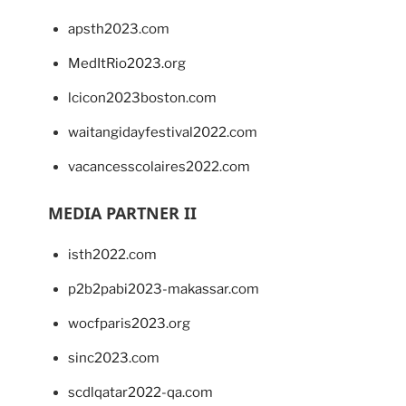
apsth2023.com
MedItRio2023.org
lcicon2023boston.com
waitangidayfestival2022.com
vacancesscolaires2022.com
MEDIA PARTNER II
isth2022.com
p2b2pabi2023-makassar.com
wocfparis2023.org
sinc2023.com
scdlqatar2022-qa.com