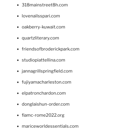
318mainstreet8h.com
lovenailsspari.com
oakberry-kuwait.com
quartzliterary.com
friendsofbroderickpark.com
studiopiattellina.com
jannagrillspringfield.com
fujiyamacharleston.com
elpatronchardon.com
donglaishun-order.com
fiamc-rome2022.org
mariceworldessentials.com