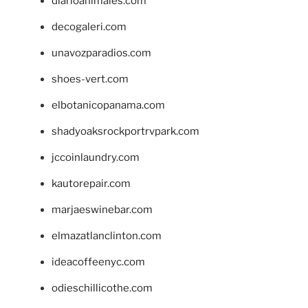
diarioanimales.com
decogaleri.com
unavozparadios.com
shoes-vert.com
elbotanicopanama.com
shadyoaksrockportrvpark.com
jccoinlaundry.com
kautorepair.com
marjaeswinebar.com
elmazatlanclinton.com
ideacoffeenyc.com
odieschillicothe.com