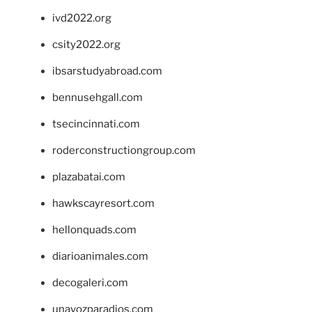
ivd2022.org
csity2022.org
ibsarstudyabroad.com
bennusehgall.com
tsecincinnati.com
roderconstructiongroup.com
plazabatai.com
hawkscayresort.com
hellonquads.com
diarioanimales.com
decogaleri.com
unavozparadios.com