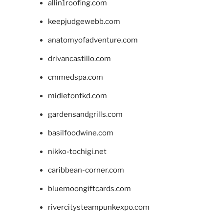
allin1roofing.com
keepjudgewebb.com
anatomyofadventure.com
drivancastillo.com
cmmedspa.com
midletontkd.com
gardensandgrills.com
basilfoodwine.com
nikko-tochigi.net
caribbean-corner.com
bluemoongiftcards.com
rivercitysteampunkexpo.com