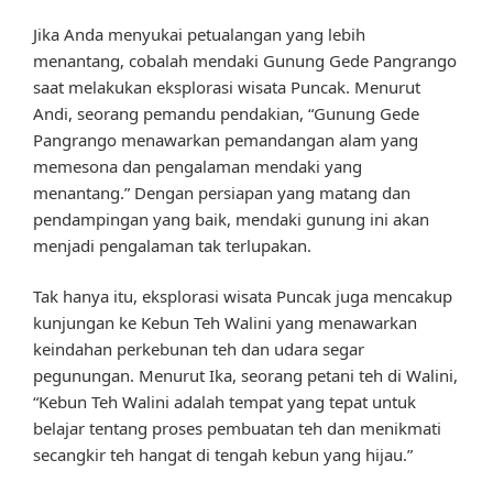
Jika Anda menyukai petualangan yang lebih
menantang, cobalah mendaki Gunung Gede Pangrango
saat melakukan eksplorasi wisata Puncak. Menurut
Andi, seorang pemandu pendakian, “Gunung Gede
Pangrango menawarkan pemandangan alam yang
memesona dan pengalaman mendaki yang
menantang.” Dengan persiapan yang matang dan
pendampingan yang baik, mendaki gunung ini akan
menjadi pengalaman tak terlupakan.
Tak hanya itu, eksplorasi wisata Puncak juga mencakup
kunjungan ke Kebun Teh Walini yang menawarkan
keindahan perkebunan teh dan udara segar
pegunungan. Menurut Ika, seorang petani teh di Walini,
“Kebun Teh Walini adalah tempat yang tepat untuk
belajar tentang proses pembuatan teh dan menikmati
secangkir teh hangat di tengah kebun yang hijau.”