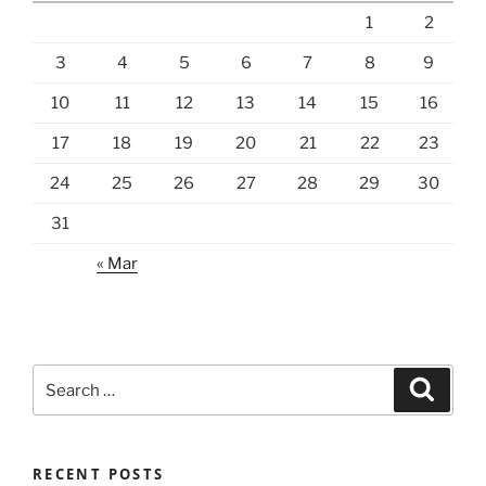
1
2
3
4
5
6
7
8
9
10
11
12
13
14
15
16
17
18
19
20
21
22
23
24
25
26
27
28
29
30
31
« Mar
Search
Search
for:
RECENT POSTS