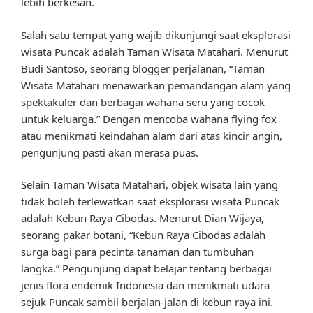
lebih berkesan.
Salah satu tempat yang wajib dikunjungi saat eksplorasi
wisata Puncak adalah Taman Wisata Matahari. Menurut
Budi Santoso, seorang blogger perjalanan, “Taman
Wisata Matahari menawarkan pemandangan alam yang
spektakuler dan berbagai wahana seru yang cocok
untuk keluarga.” Dengan mencoba wahana flying fox
atau menikmati keindahan alam dari atas kincir angin,
pengunjung pasti akan merasa puas.
Selain Taman Wisata Matahari, objek wisata lain yang
tidak boleh terlewatkan saat eksplorasi wisata Puncak
adalah Kebun Raya Cibodas. Menurut Dian Wijaya,
seorang pakar botani, “Kebun Raya Cibodas adalah
surga bagi para pecinta tanaman dan tumbuhan
langka.” Pengunjung dapat belajar tentang berbagai
jenis flora endemik Indonesia dan menikmati udara
sejuk Puncak sambil berjalan-jalan di kebun raya ini.