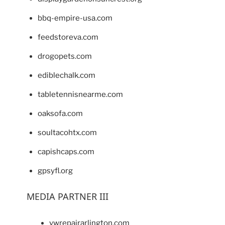
bbq-empire-usa.com
feedstoreva.com
drogopets.com
ediblechalk.com
tabletennisnearme.com
oaksofa.com
soultacohtx.com
capishcaps.com
gpsyfl.org
MEDIA PARTNER III
vwrepairarlington.com