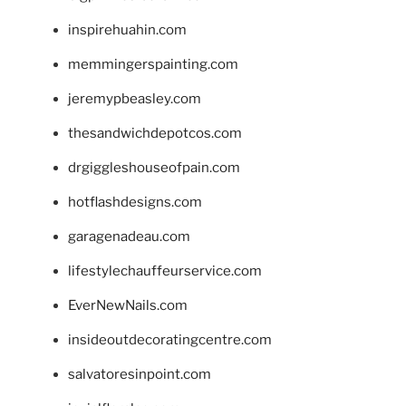
inspirehuahin.com
memmingerspainting.com
jeremypbeasley.com
thesandwichdepotcos.com
drgiggleshouseofpain.com
hotflashdesigns.com
garagenadeau.com
lifestylechauffeurservice.com
EverNewNails.com
insideoutdecoratingcentre.com
salvatoresinpoint.com