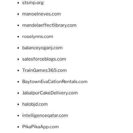
stsmp.org
manoelneves.com
mandelaeffectlibrary.com
roselynns.com
balanceyoganj.com
salesforceblogs.com
TrainGames365.com
BaytownEvaCationRentals.com
JabalpurCakeDelivery.com
halobjd.com
intelligenceqatar.com
PikaPikaApp.com