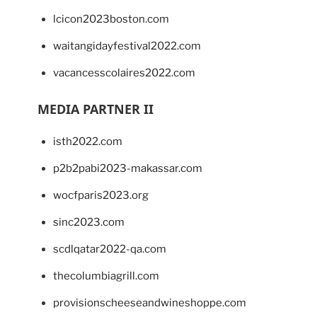
lcicon2023boston.com
waitangidayfestival2022.com
vacancesscolaires2022.com
MEDIA PARTNER II
isth2022.com
p2b2pabi2023-makassar.com
wocfparis2023.org
sinc2023.com
scdlqatar2022-qa.com
thecolumbiagrill.com
provisionscheeseandwineshoppe.com