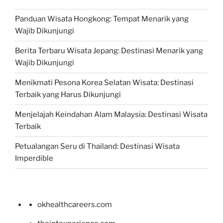
Panduan Wisata Hongkong: Tempat Menarik yang
Wajib Dikunjungi
Berita Terbaru Wisata Jepang: Destinasi Menarik yang
Wajib Dikunjungi
Menikmati Pesona Korea Selatan Wisata: Destinasi
Terbaik yang Harus Dikunjungi
Menjelajah Keindahan Alam Malaysia: Destinasi Wisata
Terbaik
Petualangan Seru di Thailand: Destinasi Wisata
Imperdible
okhealthcareers.com