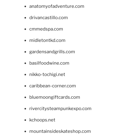
anatomyofadventure.com
drivancastillo.com
cmmedspa.com
midletontkd.com
gardensandgrills.com
basilfoodwine.com
nikko-tochigi.net
caribbean-corner.com
bluemoongiftcards.com
rivercitysteampunkexpo.com
kchoops.net
mountainsideskateshop.com