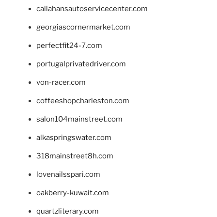
callahansautoservicecenter.com
georgiascornermarket.com
perfectfit24-7.com
portugalprivatedriver.com
von-racer.com
coffeeshopcharleston.com
salon104mainstreet.com
alkaspringswater.com
318mainstreet8h.com
lovenailsspari.com
oakberry-kuwait.com
quartzliterary.com