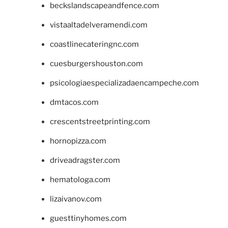
beckslandscapeandfence.com
vistaaltadelveramendi.com
coastlinecateringnc.com
cuesburgershouston.com
psicologiaespecializadaencampeche.com
dmtacos.com
crescentstreetprinting.com
hornopizza.com
driveadragster.com
hematologa.com
lizaivanov.com
guesttinyhomes.com