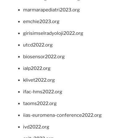
marmarapediatri2023.org
emchie2023.org
girisimselradyoloji2022.org
utcd2022.org
biosensor2022.org
ialp2022.org
klivet2022.org
ifac-hms2022.org
taoms2022.org
iias-euromena-conference2022.org
ivd2022.org