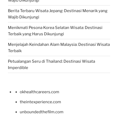
Wajib Dikunjungi
Berita Terbaru Wisata Jepang: Destinasi Menarik yang
Wajib Dikunjungi
Menikmati Pesona Korea Selatan Wisata: Destinasi
Terbaik yang Harus Dikunjungi
Menjelajah Keindahan Alam Malaysia: Destinasi Wisata
Terbaik
Petualangan Seru di Thailand: Destinasi Wisata
Imperdible
okhealthcareers.com
theintexperience.com
unboundedthefilm.com