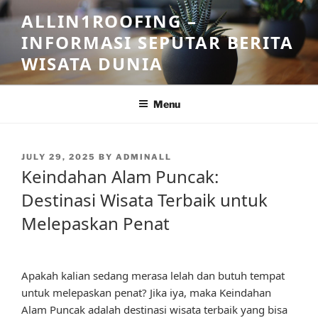
Skip
ALLIN1ROOFING –
to
INFORMASI SEPUTAR BERITA
content
WISATA DUNIA
Menu
POSTED
JULY 29, 2025
BY
ADMINALL
ON
Keindahan Alam Puncak:
Destinasi Wisata Terbaik untuk
Melepaskan Penat
Apakah kalian sedang merasa lelah dan butuh tempat
untuk melepaskan penat? Jika iya, maka Keindahan
Alam Puncak adalah destinasi wisata terbaik yang bisa