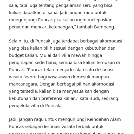
saja, tapi juga tentang pengalaman seru yang bisa
kalian dapatkan di sana. Jadi jangan ragu untuk
mengunjungi Puncak jika kalian ingin melepaskan
penat dan mencari ketenangan,” tambah Bambang.
Selain itu, di Puncak juga terdapat berbagai akomodasi
yang bisa kalian pilih sesuai dengan kebutuhan dan
budget kalian. Mulai dari villa mewah hingga
penginapan sederhana, semua bisa kalian temukan di
Puncak. “Puncak telah menjadi salah satu destinasi
wisata favorit bagi wisatawan domestik maupun
mancanegara. Dengan berbagai pilihan akomodasi
yang tersedia, kalian bisa menyesuaikan dengan
kebutuhan dan preferensi kalian,” kata Budi, seorang
pengelola villa di Puncak.
Jadi, jangan ragu untuk mengunjungi Keindahan Alam
Puncak sebagai destinasi wisata terbaik untuk
melepaskan penat dan menikmati keindahan alam yang