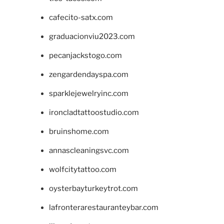
cafecito-satx.com
graduacionviu2023.com
pecanjackstogo.com
zengardendayspa.com
sparklejewelryinc.com
ironcladtattoostudio.com
bruinshome.com
annascleaningsvc.com
wolfcitytattoo.com
oysterbayturkeytrot.com
lafronterarestauranteybar.com