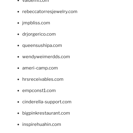
valueml.com
rebeccatorresjewelry.com
jmpbliss.com
drjorgerico.com
queensushipa.com
wendyweimerdds.com
ameri-camp.com
hrsreceivables.com
empconst1.com
cinderella-support.com
bigpinkrestaurant.com
inspirehuahin.com