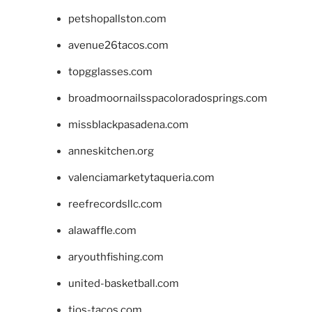
petshopallston.com
avenue26tacos.com
topgglasses.com
broadmoornailsspacoloradosprings.com
missblackpasadena.com
anneskitchen.org
valenciamarketytaqueria.com
reefrecordsllc.com
alawaffle.com
aryouthfishing.com
united-basketball.com
tios-tacos.com