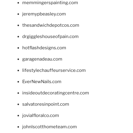
memmingerspainting.com
jeremypbeasley.com
thesandwichdepotcos.com
drgiggleshouseofpain.com
hotflashdesigns.com
garagenadeau.com
lifestylechauffeurservice.com
EverNewNails.com
insideoutdecoratingcentre.com
salvatoresinpoint.com
jovialfloralco.com
johnlscotthometeam.com