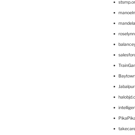
stsmp.o
manoel
mandelae
roselyn
balance
salesfo
TrainG
Baytown
Jabalpu
halobjd
intellig
PikaPik
takecar