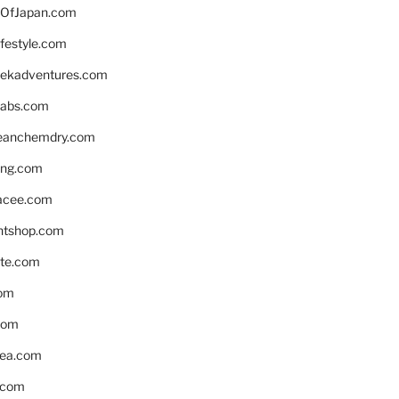
OfJapan.com
ifestyle.com
eekadventures.com
labs.com
leanchemdry.com
ing.com
acee.com
ntshop.com
te.com
om
com
ea.com
.com