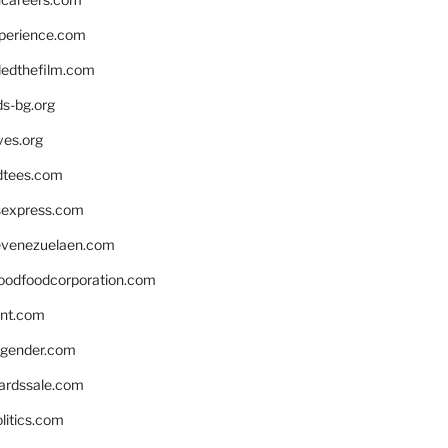
xperience.com
edthefilm.com
ds-bg.org
ves.org
tees.com
rsexpress.com
venezuelaen.com
oodfoodcorporation.com
nnt.com
gender.com
ardssale.com
litics.com