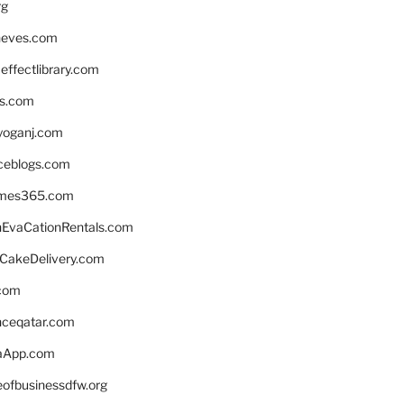
rg
neves.com
ffectlibrary.com
ns.com
yoganj.com
rceblogs.com
ames365.com
EvaCationRentals.com
rCakeDelivery.com
.com
enceqatar.com
aApp.com
eofbusinessdfw.org