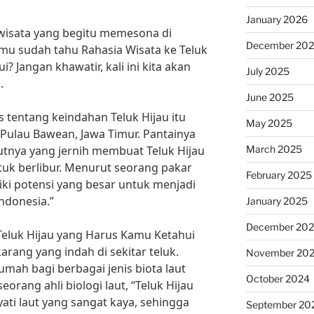
January 2026
i wisata yang begitu memesona di
December 20
mu sudah tahu Rahasia Wisata ke Teluk
 Jangan khawatir, kali ini kita akan
July 2025
.
June 2025
 tentang keindahan Teluk Hijau itu
May 2025
di Pulau Bawean, Jawa Timur. Pantainya
March 2025
autnya yang jernih membuat Teluk Hijau
tuk berlibur. Menurut seorang pakar
February 2025
liki potensi yang besar untuk menjadi
Indonesia.”
January 2025
December 20
 Teluk Hijau yang Harus Kamu Ketahui
rang yang indah di sekitar teluk.
November 20
mah bagi berbagai jenis biota laut
October 2024
rang ahli biologi laut, “Teluk Hijau
ti laut yang sangat kaya, sehingga
September 20