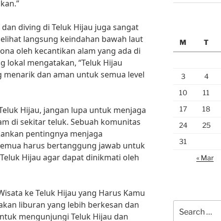
ikan.”
g dan diving di Teluk Hijau juga sangat
lihat langsung keindahan bawah laut
M
T
sona oleh kecantikan alam yang ada di
ng lokal mengatakan, “Teluk Hijau
ng menarik dan aman untuk semua level
3
4
10
11
17
18
Teluk Hijau, jangan lupa untuk menjaga
am di sekitar teluk. Sebuah komunitas
24
25
kankan pentingnya menjaga
31
a semua harus bertanggung jawab untuk
eluk Hijau agar dapat dinikmati oleh
« Mar
isata ke Teluk Hijau yang Harus Kamu
kan liburan yang lebih berkesan dan
Search
untuk mengunjungi Teluk Hijau dan
for: