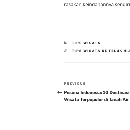
rasakan keindahannya sendiri
CATEGORIES
TIPS WISATA
TAGS
TIPS WISATA KE TELUK HI
Post
Previous
PREVIOUS
navigation
Post
Pesona Indonesia: 10 Destinasi
Wisata Terpopuler di Tanah Air