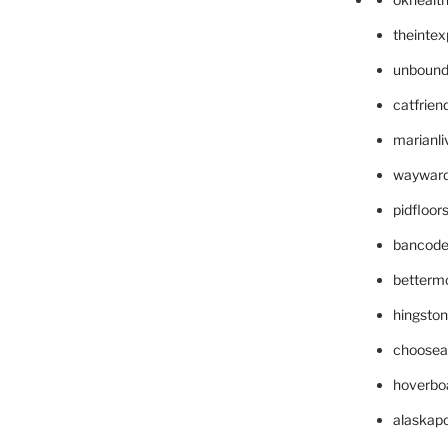
theinte
unbound
catfrien
marianli
wayward
pidfloo
bancode
betterm
hingsto
choosea
hoverbo
alaskapo