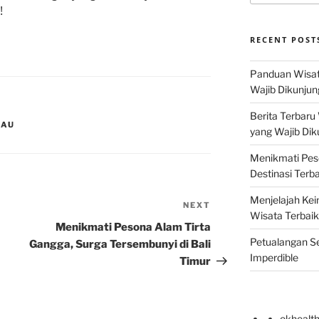
!
RECENT POST
Panduan Wisat
Wajib Dikunjun
Berita Terbaru
JAU
yang Wajib Dik
Menikmati Pes
Destinasi Terb
Menjelajah Kei
NEXT
Next
Wisata Terbaik
Post
Menikmati Pesona Alam Tirta
Petualangan Se
Gangga, Surga Tersembunyi di Bali
Imperdible
Timur
okhealt