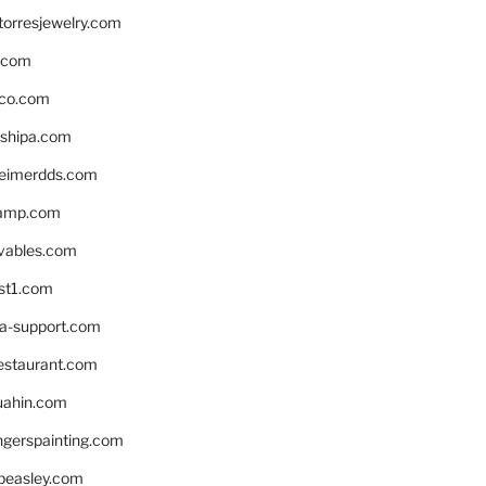
torresjewelry.com
s.com
ico.com
shipa.com
eimerdds.com
camp.com
ivables.com
st1.com
la-support.com
estaurant.com
uahin.com
erspainting.com
beasley.com