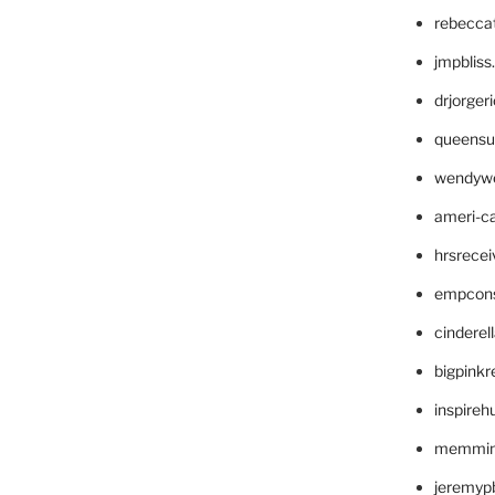
rebecca
jmpblis
drjorger
queensu
wendyw
ameri-
hrsrece
empcon
cinderel
bigpinkr
inspireh
memming
jeremyp