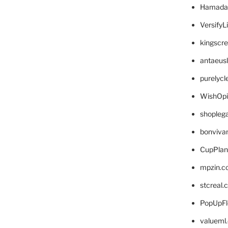
Hamada
VersifyL
kingscr
antaeus
purelyc
WishOp
shopleg
bonviva
CupPlan
mpzin.c
stcreal.
PopUpFl
valueml