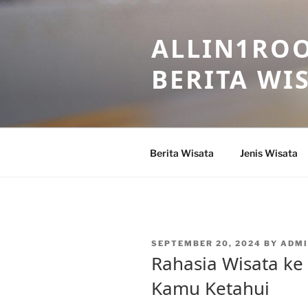
Skip
to
ALLIN1ROO
content
BERITA WI
Berita Wisata
Jenis Wisata
POSTED
SEPTEMBER 20, 2024
BY
ADMI
ON
Rahasia Wisata ke
Kamu Ketahui