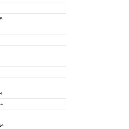
25
24
24
24