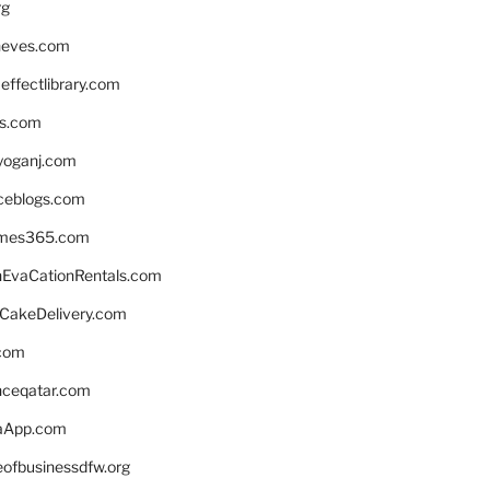
rg
neves.com
ffectlibrary.com
ns.com
yoganj.com
rceblogs.com
ames365.com
EvaCationRentals.com
rCakeDelivery.com
.com
enceqatar.com
aApp.com
eofbusinessdfw.org