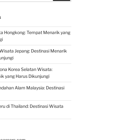
S
a Hongkong: Tempat Menarik yang
gi
 Wisata Jepang: Destinasi Menarik
unjungi
ona Korea Selatan Wisata:
aik yang Harus Dikunjungi
ndahan Alam Malaysia: Destinasi
ru di Thailand: Destinasi Wisata
hcareers.com