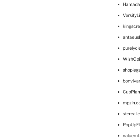
Hamada
VersifyL
kingscr
antaeus
purelyc
WishOp
shopleg
bonviva
CupPlan
mpzin.c
stcreal.
PopUpFl
valueml