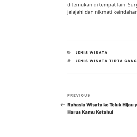
ditemukan di tempat lain. Su
jelajahi dan nikmati keindaha
CATEGORIES
JENIS WISATA
TAGS
JENIS WISATA TIRTA GAN
Post
Previous
PREVIOUS
navigation
Post
Rahasia Wisata ke Teluk Hijau 
Harus Kamu Ketahui