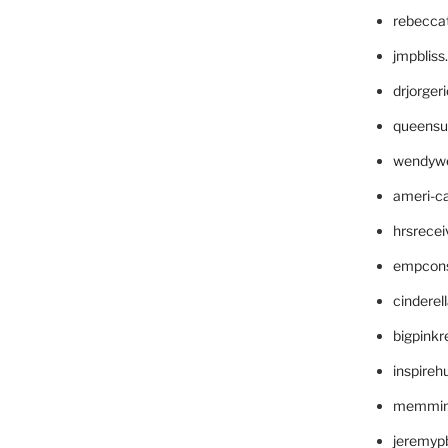
rebecca
jmpblis
drjorger
queensu
wendyw
ameri-
hrsrece
empcon
cinderel
bigpinkr
inspireh
memming
jeremyp