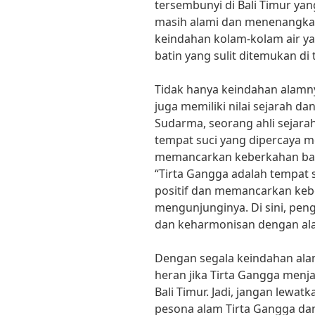
tersembunyi di Bali Timur y
masih alami dan menenangka
keindahan kolam-kolam air y
batin yang sulit ditemukan di 
Tidak hanya keindahan alamn
juga memiliki nilai sejarah d
Sudarma, seorang ahli sejarah
tempat suci yang dipercaya me
memancarkan keberkahan bagi
“Tirta Gangga adalah tempat s
positif dan memancarkan kebe
mengunjunginya. Di sini, pe
dan keharmonisan dengan alam
Dengan segala keindahan alam 
heran jika Tirta Gangga menjad
Bali Timur. Jadi, jangan lew
pesona alam Tirta Gangga da