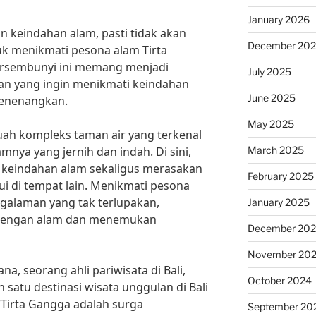
January 2026
 keindahan alam, pasti tidak akan
December 20
k menikmati pesona alam Tirta
tersembunyi ini memang menjadi
July 2025
awan yang ingin menikmati keindahan
June 2025
menenangkan.
May 2025
ah kompleks taman air yang terkenal
March 2025
nya yang jernih dan indah. Di sini,
keindahan alam sekaligus merasakan
February 2025
i di tempat lain. Menikmati pesona
galaman yang tak terlupakan,
January 2025
 dengan alam dan menemukan
December 20
November 20
a, seorang ahli pariwisata di Bali,
October 2024
satu destinasi wisata unggulan di Bali
“Tirta Gangga adalah surga
September 20