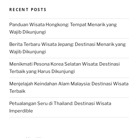
RECENT POSTS
Panduan Wisata Hongkong: Tempat Menarik yang
Wajib Dikunjungi
Berita Terbaru Wisata Jepang: Destinasi Menarik yang
Wajib Dikunjungi
Menikmati Pesona Korea Selatan Wisata: Destinasi
Terbaik yang Harus Dikunjungi
Menjelajah Keindahan Alam Malaysia: Destinasi Wisata
Terbaik
Petualangan Seru di Thailand: Destinasi Wisata
Imperdible