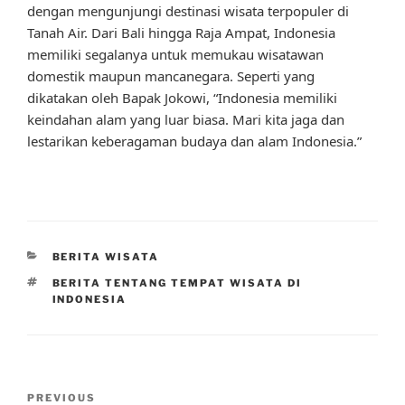
dengan mengunjungi destinasi wisata terpopuler di
Tanah Air. Dari Bali hingga Raja Ampat, Indonesia
memiliki segalanya untuk memukau wisatawan
domestik maupun mancanegara. Seperti yang
dikatakan oleh Bapak Jokowi, “Indonesia memiliki
keindahan alam yang luar biasa. Mari kita jaga dan
lestarikan keberagaman budaya dan alam Indonesia.”
CATEGORIES
BERITA WISATA
TAGS
BERITA TENTANG TEMPAT WISATA DI
INDONESIA
Post
Previous
PREVIOUS