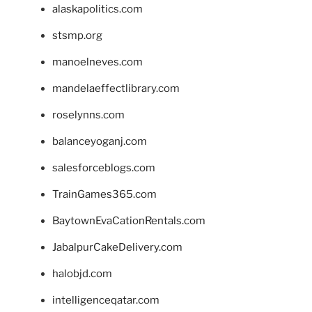
alaskapolitics.com
stsmp.org
manoelneves.com
mandelaeffectlibrary.com
roselynns.com
balanceyoganj.com
salesforceblogs.com
TrainGames365.com
BaytownEvaCationRentals.com
JabalpurCakeDelivery.com
halobjd.com
intelligenceqatar.com