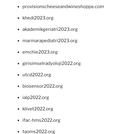
provisionscheeseandwineshoppe.com
khedi2023.org
akademikgeriatri2023.org
marmarapediatri2023.org
emchie2023.org
girisimselradyoloji2022.org
utcd2022.org
biosensor2022.org
ialp2022.org
klivet2022.org
ifac-hms2022.org
taoms2022.org