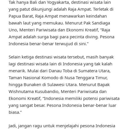
Tak hanya Bali dan Yogyakarta, destinasi wisata lain
yang patut dikunjungi adalah Raja Ampat. Terletak di
Papua Barat, Raja Ampat menawarkan keindahan
bawah laut yang memukau. Menurut Pak Sandiaga
Uno, Menteri Pariwisata dan Ekonomi Kreatif, “Raja
Ampat adalah surga bagi para pecinta diving. Pesona
Indonesia benar-benar terwujud di sini.”
Selain ketiga destinasi wisata tersebut, masih banyak
lagi destinasi wisata lain di Indonesia yang tak kalah
menarik. Mulai dari Danau Toba di Sumatera Utara,
Taman Nasional Komodo di Nusa Tenggara Timur,
hingga Bunaken di Sulawesi Utara. Menurut Bapak
Wishnutama Kusubandio, Menteri Pariwisata dan
Ekonomi Kreatif, “Indonesia memiliki potensi pariwisata
yang sangat besar. Pesona Indonesia benar-benar luar
biasa.”
Jadi, jangan ragu untuk menjelajahi pesona Indonesia