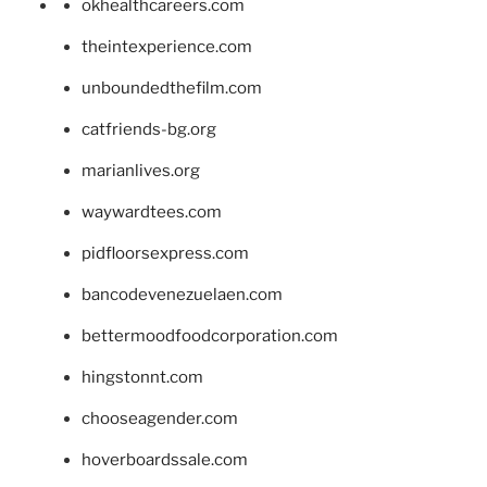
okhealthcareers.com
theintexperience.com
unboundedthefilm.com
catfriends-bg.org
marianlives.org
waywardtees.com
pidfloorsexpress.com
bancodevenezuelaen.com
bettermoodfoodcorporation.com
hingstonnt.com
chooseagender.com
hoverboardssale.com