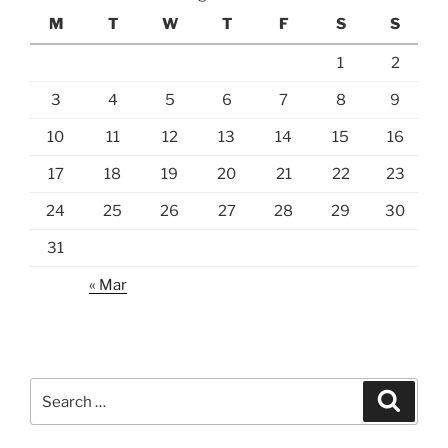
M
T
W
T
F
S
S
1
2
3
4
5
6
7
8
9
10
11
12
13
14
15
16
17
18
19
20
21
22
23
24
25
26
27
28
29
30
31
« Mar
Search
Search
for: