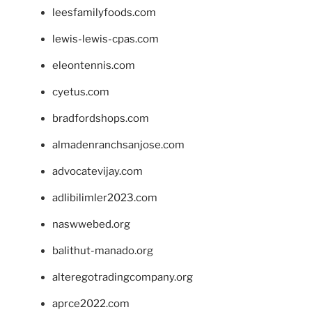
leesfamilyfoods.com
lewis-lewis-cpas.com
eleontennis.com
cyetus.com
bradfordshops.com
almadenranchsanjose.com
advocatevijay.com
adlibilimler2023.com
naswwebed.org
balithut-manado.org
alteregotradingcompany.org
aprce2022.com