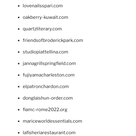
lovenailsspari.com
oakberry-kuwait.com
quartzliterary.com
friendsofbroderickpark.com
studiopiattellina.com
jannagrillspringfield.com
fujiyamacharleston.com
elpatronchardon.com
donglaishun-order.com
fiamc-rome2022.org
mariceworldessentials.com
lafisheriarestaurant.com