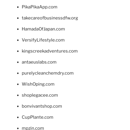
PikaPikaApp.com
takecareofbusinessdfw.org
HamadaOfJapan.com
VersifyLifestyle.com
kingscreekadventures.com
antaeuslabs.com
purelycleanchemdry.com
WishOping.com
shoplegacee.com
bonvivantshop.com
CupPlante.com
mpzin.com