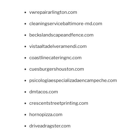
vwrepairarlington.com
cleaningservicebaltimore-md.com
beckslandscapeandfence.com
vistaaltadelveramendi.com
coastlinecateringnc.com
cuesburgershouston.com
psicologiaespecializadaencampeche.com
dmtacos.com
crescentstreetprinting.com
hornopizza.com
driveadragster.com