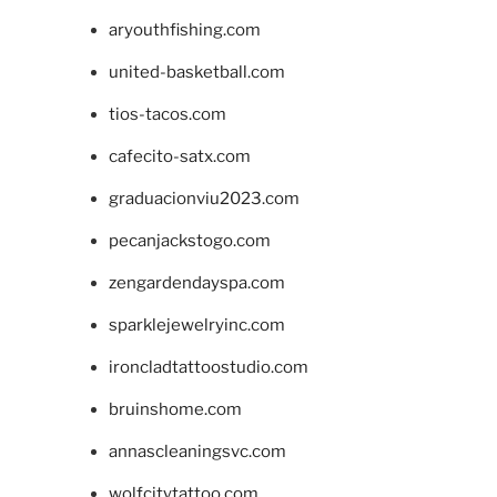
aryouthfishing.com
united-basketball.com
tios-tacos.com
cafecito-satx.com
graduacionviu2023.com
pecanjackstogo.com
zengardendayspa.com
sparklejewelryinc.com
ironcladtattoostudio.com
bruinshome.com
annascleaningsvc.com
wolfcitytattoo.com