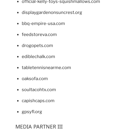
official-kelly-toys-squishmallows.com
displaygardenonsuncrest.org
bbq-empire-usa.com
feedstoreva.com
drogopets.com
ediblechalk.com
tabletennisnearme.com
oaksofa.com
soultacohtx.com
capishcaps.com
gpsyfl.org
MEDIA PARTNER III