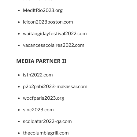
MedItRio2023.org
lcicon2023boston.com
waitangidayfestival2022.com
vacancesscolaires2022.com
MEDIA PARTNER II
isth2022.com
p2b2pabi2023-makassar.com
wocfparis2023.org
sinc2023.com
scdlqatar2022-qa.com
thecolumbiagrill.com