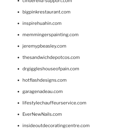
cinderella-support.com
bigpinkrestaurant.com
inspirehuahin.com
memmingerspainting.com
jeremypbeasley.com
thesandwichdepotcos.com
drgiggleshouseofpain.com
hotflashdesigns.com
garagenadeau.com
lifestylechauffeurservice.com
EverNewNails.com
insideoutdecoratingcentre.com