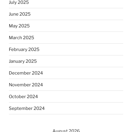
July 2025
June 2025
May 2025
March 2025
February 2025
January 2025
December 2024
November 2024
October 2024
September 2024
August 2026