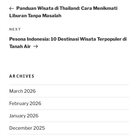
navigation
Post
Panduan Wisata di Thailand: Cara Menikmati
Liburan Tanpa Masalah
Next
NEXT
Post
Pesona Indonesia: 10 Destinasi Wisata Terpopuler di
Tanah Air
ARCHIVES
March 2026
February 2026
January 2026
December 2025