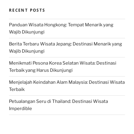
RECENT POSTS
Panduan Wisata Hongkong: Tempat Menarik yang
Wajib Dikunjungi
Berita Terbaru Wisata Jepang: Destinasi Menarik yang
Wajib Dikunjungi
Menikmati Pesona Korea Selatan Wisata: Destinasi
Terbaik yang Harus Dikunjungi
Menjelajah Keindahan Alam Malaysia: Destinasi Wisata
Terbaik
Petualangan Seru di Thailand: Destinasi Wisata
Imperdible