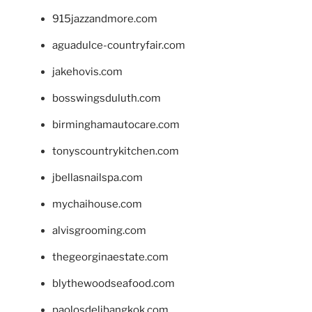
915jazzandmore.com
aguadulce-countryfair.com
jakehovis.com
bosswingsduluth.com
birminghamautocare.com
tonyscountrykitchen.com
jbellasnailspa.com
mychaihouse.com
alvisgrooming.com
thegeorginaestate.com
blythewoodseafood.com
paolosdelibangkok.com