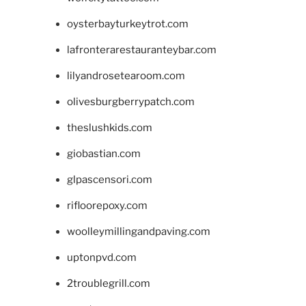
oysterbayturkeytrot.com
lafronterarestauranteybar.com
lilyandrosetearoom.com
olivesburgberrypatch.com
theslushkids.com
giobastian.com
glpascensori.com
rifloorepoxy.com
woolleymillingandpaving.com
uptonpvd.com
2troublegrill.com