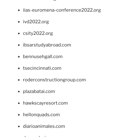
iias-euromena-conference2022.org
ivd2022.org
csity2022.org
ibsarstudyabroad.com
bennusehgall.com
tsecincinnati.com
roderconstructiongroup.com
plazabatai.com
hawkscayresort.com
hellonquads.com
diarioanimales.com