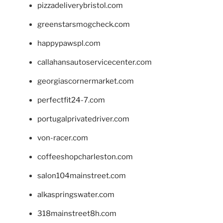
pizzadeliverybristol.com
greenstarsmogcheck.com
happypawspl.com
callahansautoservicecenter.com
georgiascornermarket.com
perfectfit24-7.com
portugalprivatedriver.com
von-racer.com
coffeeshopcharleston.com
salon104mainstreet.com
alkaspringswater.com
318mainstreet8h.com