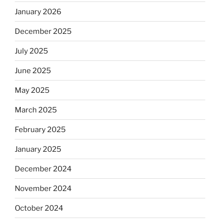
January 2026
December 2025
July 2025
June 2025
May 2025
March 2025
February 2025
January 2025
December 2024
November 2024
October 2024