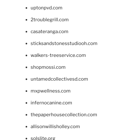
uptonpvd.com
2troublegrill.com
casateranga.com
sticksandstonesstudiooh.com
walkers-treeservice.com
shopmossi.com
untamedcollectivesd.com
mxpwellness.com
infernocanine.com
thepaperhousecollection.com
allisonwillisholley.com
solslite.org