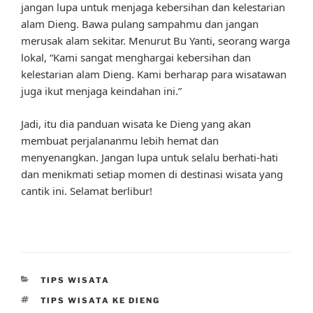
jangan lupa untuk menjaga kebersihan dan kelestarian
alam Dieng. Bawa pulang sampahmu dan jangan
merusak alam sekitar. Menurut Bu Yanti, seorang warga
lokal, “Kami sangat menghargai kebersihan dan
kelestarian alam Dieng. Kami berharap para wisatawan
juga ikut menjaga keindahan ini.”
Jadi, itu dia panduan wisata ke Dieng yang akan
membuat perjalananmu lebih hemat dan
menyenangkan. Jangan lupa untuk selalu berhati-hati
dan menikmati setiap momen di destinasi wisata yang
cantik ini. Selamat berlibur!
CATEGORIES
TIPS WISATA
TAGS
TIPS WISATA KE DIENG