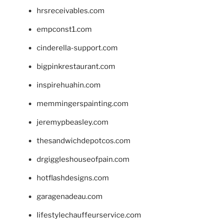
hrsreceivables.com
empconst1.com
cinderella-support.com
bigpinkrestaurant.com
inspirehuahin.com
memmingerspainting.com
jeremypbeasley.com
thesandwichdepotcos.com
drgiggleshouseofpain.com
hotflashdesigns.com
garagenadeau.com
lifestylechauffeurservice.com