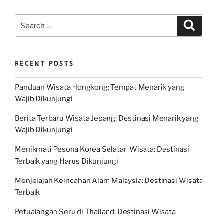
Search
Search
for:
RECENT POSTS
Panduan Wisata Hongkong: Tempat Menarik yang
Wajib Dikunjungi
Berita Terbaru Wisata Jepang: Destinasi Menarik yang
Wajib Dikunjungi
Menikmati Pesona Korea Selatan Wisata: Destinasi
Terbaik yang Harus Dikunjungi
Menjelajah Keindahan Alam Malaysia: Destinasi Wisata
Terbaik
Petualangan Seru di Thailand: Destinasi Wisata