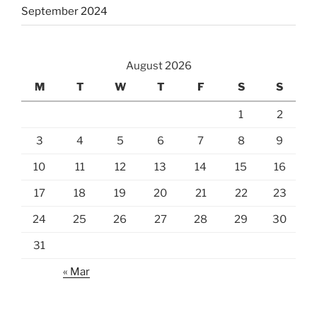
September 2024
August 2026
M
T
W
T
F
S
S
1
2
3
4
5
6
7
8
9
10
11
12
13
14
15
16
17
18
19
20
21
22
23
24
25
26
27
28
29
30
31
« Mar