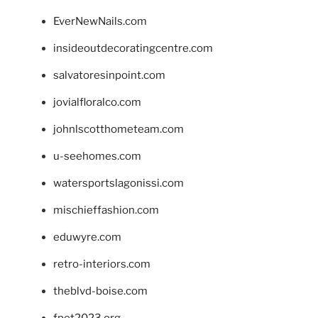
EverNewNails.com
insideoutdecoratingcentre.com
salvatoresinpoint.com
jovialfloralco.com
johnlscotthometeam.com
u-seehomes.com
watersportslagonissi.com
mischieffashion.com
eduwyre.com
retro-interiors.com
theblvd-boise.com
fpet2023.org