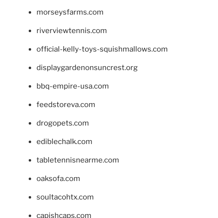
morseysfarms.com
riverviewtennis.com
official-kelly-toys-squishmallows.com
displaygardenonsuncrest.org
bbq-empire-usa.com
feedstoreva.com
drogopets.com
ediblechalk.com
tabletennisnearme.com
oaksofa.com
soultacohtx.com
capishcaps.com