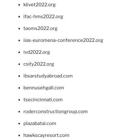
klivet2022.org
ifac-hms2022.org
taoms2022.org
iias-euromena-conference2022.org
ivd2022.org
csity2022.org
ibsarstudyabroad.com
bennusehgall.com
tsecincinnati.com
roderconstructiongroup.com
plazabatai.com
hawkscayresort.com