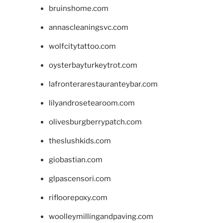
bruinshome.com
annascleaningsvc.com
wolfcitytattoo.com
oysterbayturkeytrot.com
lafronterarestauranteybar.com
lilyandrosetearoom.com
olivesburgberrypatch.com
theslushkids.com
giobastian.com
glpascensori.com
rifloorepoxy.com
woolleymillingandpaving.com