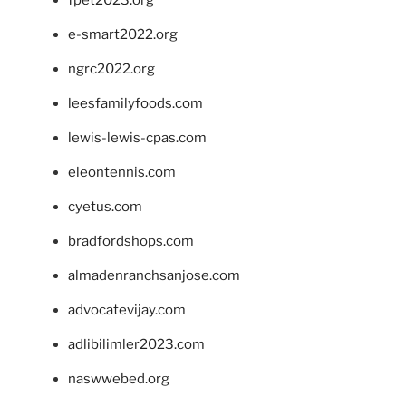
e-smart2022.org
ngrc2022.org
leesfamilyfoods.com
lewis-lewis-cpas.com
eleontennis.com
cyetus.com
bradfordshops.com
almadenranchsanjose.com
advocatevijay.com
adlibilimler2023.com
naswwebed.org