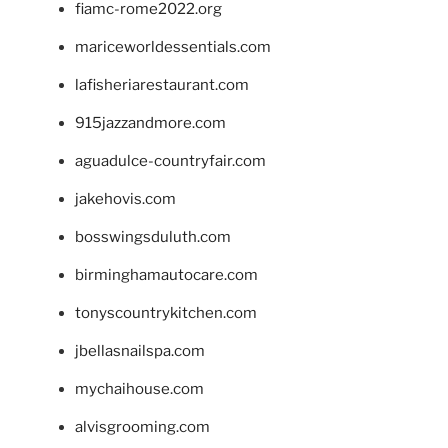
fiamc-rome2022.org
mariceworldessentials.com
lafisheriarestaurant.com
915jazzandmore.com
aguadulce-countryfair.com
jakehovis.com
bosswingsduluth.com
birminghamautocare.com
tonyscountrykitchen.com
jbellasnailspa.com
mychaihouse.com
alvisgrooming.com