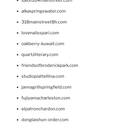
salon104mainstreet.com
alkaspringswater.com
318mainstreet8h.com
lovenailsspari.com
oakberry-kuwait.com
quartzliterary.com
friendsofbroderickpark.com
studiopiattellina.com
jannagrillspringfield.com
fujiyamacharleston.com
elpatronchardon.com
donglaishun-order.com