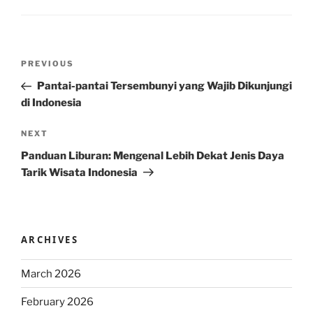
Post
Previous
PREVIOUS
navigation
Post
Pantai-pantai Tersembunyi yang Wajib Dikunjungi
di Indonesia
Next
NEXT
Post
Panduan Liburan: Mengenal Lebih Dekat Jenis Daya
Tarik Wisata Indonesia
ARCHIVES
March 2026
February 2026