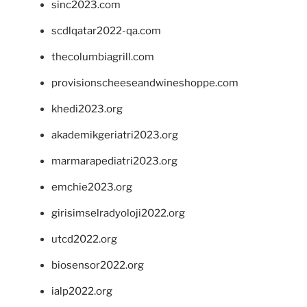
sinc2023.com
scdlqatar2022-qa.com
thecolumbiagrill.com
provisionscheeseandwineshoppe.com
khedi2023.org
akademikgeriatri2023.org
marmarapediatri2023.org
emchie2023.org
girisimselradyoloji2022.org
utcd2022.org
biosensor2022.org
ialp2022.org