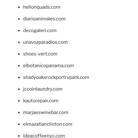
hellonquads.com
diarioanimales.com
decogaleri.com
unavozparadios.com
shoes-vert.com
elbotanicopanama.com
shadyoaksrockportrvpark.com
jccoinlaundry.com
kautorepair.com
marjaeswinebar.com
elmazatlanclinton.com
ideacoffeenyc.com