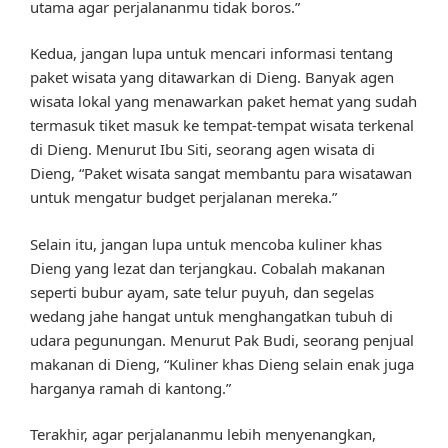
utama agar perjalananmu tidak boros.”
Kedua, jangan lupa untuk mencari informasi tentang
paket wisata yang ditawarkan di Dieng. Banyak agen
wisata lokal yang menawarkan paket hemat yang sudah
termasuk tiket masuk ke tempat-tempat wisata terkenal
di Dieng. Menurut Ibu Siti, seorang agen wisata di
Dieng, “Paket wisata sangat membantu para wisatawan
untuk mengatur budget perjalanan mereka.”
Selain itu, jangan lupa untuk mencoba kuliner khas
Dieng yang lezat dan terjangkau. Cobalah makanan
seperti bubur ayam, sate telur puyuh, dan segelas
wedang jahe hangat untuk menghangatkan tubuh di
udara pegunungan. Menurut Pak Budi, seorang penjual
makanan di Dieng, “Kuliner khas Dieng selain enak juga
harganya ramah di kantong.”
Terakhir, agar perjalananmu lebih menyenangkan,