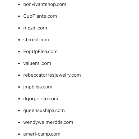
bonvivantshop.com
CupPlante.com
mpzin.com
stcreal.com
PopUpFlea.com
valueml.com
rebeccatorresjewelry.com
jmpbliss.com
drjorgerico.com
queensushipa.com
wendyweimerdds.com
ameri-camp.com