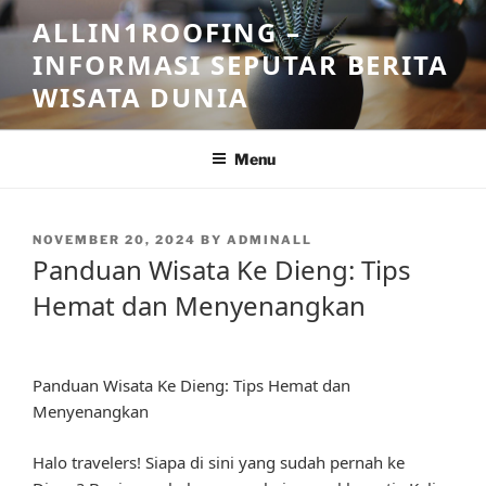
Skip
ALLIN1ROOFING –
to
INFORMASI SEPUTAR BERITA
content
WISATA DUNIA
Menu
POSTED
NOVEMBER 20, 2024
BY
ADMINALL
ON
Panduan Wisata Ke Dieng: Tips
Hemat dan Menyenangkan
Panduan Wisata Ke Dieng: Tips Hemat dan
Menyenangkan
Halo travelers! Siapa di sini yang sudah pernah ke